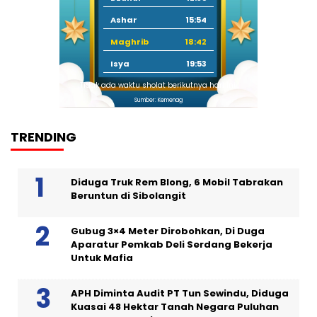
Ashar
15:54
Maghrib
18:42
Isya
19:53
Tidak ada waktu sholat berikutnya hari ini.
Sumber: Kemenag
TRENDING
Diduga Truk Rem Blong, 6 Mobil Tabrakan
Beruntun di Sibolangit
Gubug 3×4 Meter Dirobohkan, Di Duga
Aparatur Pemkab Deli Serdang Bekerja
Untuk Mafia
APH Diminta Audit PT Tun Sewindu, Diduga
Kuasai 48 Hektar Tanah Negara Puluhan