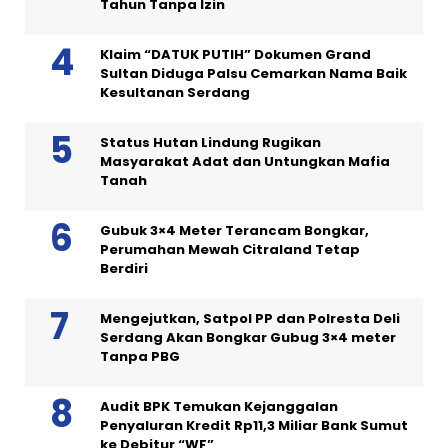
Tahun Tanpa Izin
Klaim “DATUK PUTIH” Dokumen Grand
Sultan Diduga Palsu Cemarkan Nama Baik
Kesultanan Serdang
Status Hutan Lindung Rugikan
Masyarakat Adat dan Untungkan Mafia
Tanah
Gubuk 3×4 Meter Terancam Bongkar,
Perumahan Mewah Citraland Tetap
Berdiri
Mengejutkan, Satpol PP dan Polresta Deli
Serdang Akan Bongkar Gubug 3×4 meter
Tanpa PBG
Audit BPK Temukan Kejanggalan
Penyaluran Kredit Rp11,3 Miliar Bank Sumut
ke Debitur “WF”