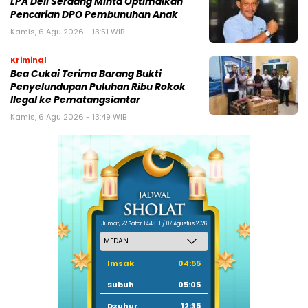
LPA Deli Serdang Minta Optimalkan
Pencarian DPO Pembunuhan Anak
Kamis, 6 Agu 2026 - 13:51 WIB
Kriminal
Bea Cukai Terima Barang Bukti
Penyelundupan Puluhan Ribu Rokok
Ilegal ke Pematangsiantar
Kamis, 6 Agu 2026 - 13:49 WIB
Jum'at, 22 Safar 1448 H / 07 Agustus 2026
Imsak
04:55
Subuh
05:05
Dzuhur
12:35