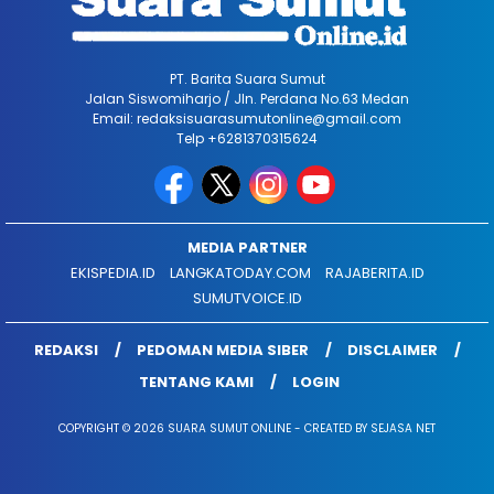
PT. Barita Suara Sumut
Jalan Siswomiharjo / Jln. Perdana No.63 Medan
Email: redaksisuarasumutonline@gmail.com
Telp +6281370315624
MEDIA PARTNER
EKISPEDIA.ID
LANGKATODAY.COM
RAJABERITA.ID
SUMUTVOICE.ID
REDAKSI
PEDOMAN MEDIA SIBER
DISCLAIMER
TENTANG KAMI
LOGIN
COPYRIGHT © 2026 SUARA SUMUT ONLINE - CREATED BY SEJASA NET