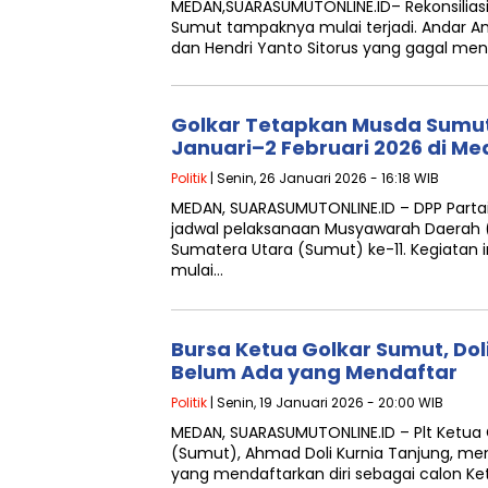
MEDAN,SUARASUMUTONLINE.ID– Rekonsiliasi 
Sumut tampaknya mulai terjadi. Andar Am
dan Hendri Yanto Sitorus yang gagal m
Golkar Tetapkan Musda Sumut 
Januari–2 Februari 2026 di M
Politik
| Senin, 26 Januari 2026 - 16:18 WIB
MEDAN, SUARASUMUTONLINE.ID – DPP Parta
jadwal pelaksanaan Musyawarah Daerah (
Sumatera Utara (Sumut) ke-11. Kegiatan i
mulai…
Bursa Ketua Golkar Sumut, Do
Belum Ada yang Mendaftar
Politik
| Senin, 19 Januari 2026 - 20:00 WIB
MEDAN, SUARASUMUTONLINE.ID – Plt Ketua
(Sumut), Ahmad Doli Kurnia Tanjung, me
yang mendaftarkan diri sebagai calon K