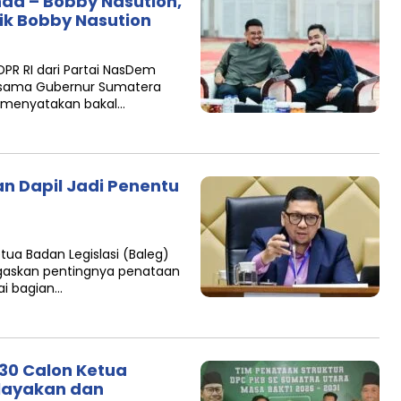
a – Bobby Nasution,
ik Bobby Nasution
PR RI dari Partai NasDem
rsama Gubernur Sumatera
a menyatakan bakal…
n Dapil Jadi Penentu
ua Badan Legislasi (Baleg)
egaskan pentingnya penataan
ai bagian…
130 Calon Ketua
elayakan dan