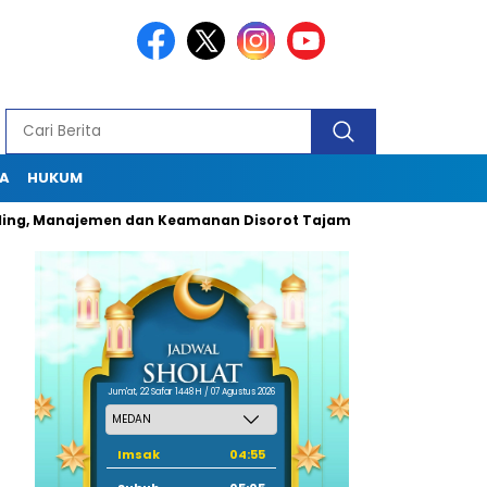
A
HUKUM
Manajemen dan Keamanan Disorot Tajam
Dugaan Pungli Oknum
Jum'at, 22 Safar 1448 H / 07 Agustus 2026
Imsak
04:55