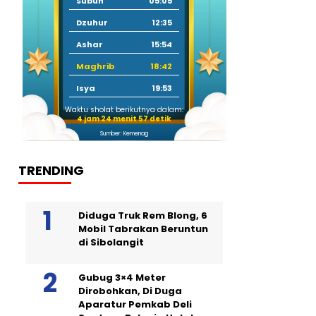
Subuh
05:05
Dzuhur
12:35
Ashar
15:54
Maghrib
18:42
Isya
19:53
Waktu sholat berikutnya dalam:
4 jam 24 menit 56 detik
Sumber: Kemenag
TRENDING
Diduga Truk Rem Blong, 6
Mobil Tabrakan Beruntun
di Sibolangit
Gubug 3×4 Meter
Dirobohkan, Di Duga
Aparatur Pemkab Deli