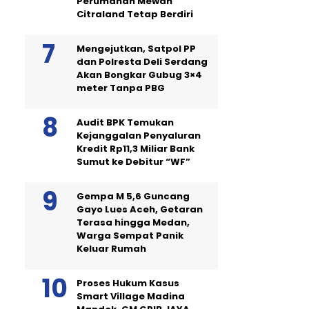
Perumahan Mewah
Citraland Tetap Berdiri
Mengejutkan, Satpol PP
dan Polresta Deli Serdang
Akan Bongkar Gubug 3×4
meter Tanpa PBG
Audit BPK Temukan
Kejanggalan Penyaluran
Kredit Rp11,3 Miliar Bank
Sumut ke Debitur “WF”
Gempa M 5,6 Guncang
Gayo Lues Aceh, Getaran
Terasa hingga Medan,
Warga Sempat Panik
Keluar Rumah
Proses Hukum Kasus
Smart Village Madina