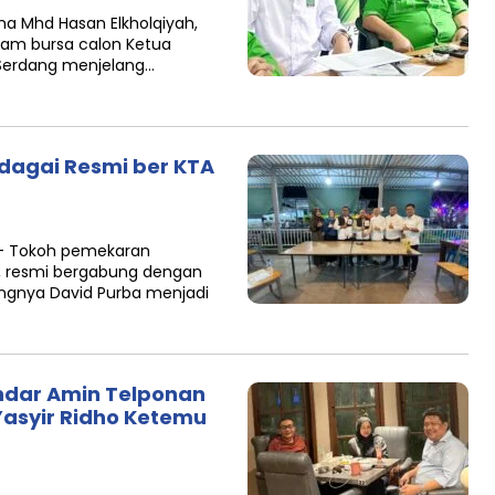
a Mhd Hasan Elkholqiyah,
lam bursa calon Ketua
Serdang menjelang…
agai Resmi ber KTA
 – Tokoh pemekaran
, resmi bergabung dengan
bungnya David Purba menjadi
ndar Amin Telponan
Yasyir Ridho Ketemu