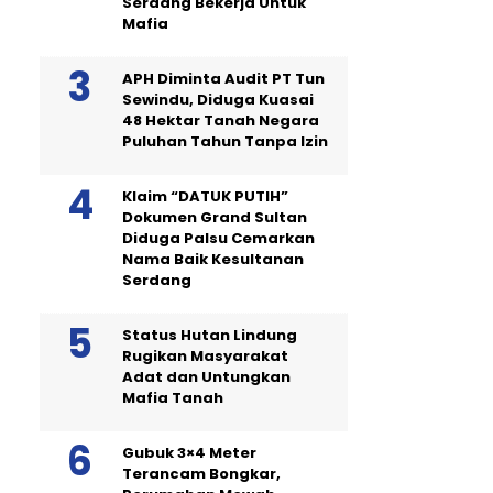
Serdang Bekerja Untuk
Mafia
APH Diminta Audit PT Tun
Sewindu, Diduga Kuasai
48 Hektar Tanah Negara
Puluhan Tahun Tanpa Izin
Klaim “DATUK PUTIH”
Dokumen Grand Sultan
Diduga Palsu Cemarkan
Nama Baik Kesultanan
Serdang
Status Hutan Lindung
Rugikan Masyarakat
Adat dan Untungkan
Mafia Tanah
Gubuk 3×4 Meter
Terancam Bongkar,