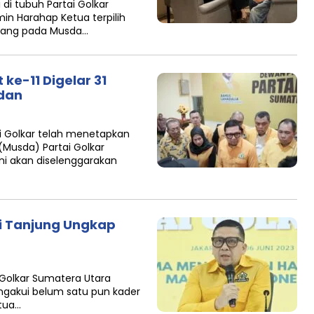
di tubuh Partai Golkar
in Harahap Ketua terpilih
enang pada Musda…
ke-11 Digelar 31
edan
i Golkar telah menetapkan
Musda) Partai Golkar
ni akan diselenggarakan
li Tanjung Ungkap
 Golkar Sumatera Utara
ngakui belum satu pun kader
etua…