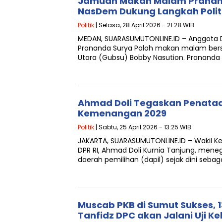
Jamuan Makan Malam Pranand
NasDem Dukung Langkah Polit
Politik
| Selasa, 28 April 2026 - 21:28 WIB
MEDAN, SUARASUMUTONLINE.ID – Anggota D
Prananda Surya Paloh makan malam be
Utara (Gubsu) Bobby Nasution. Pranand
Ahmad Doli Tegaskan Penataa
Kemenangan 2029
Politik
| Sabtu, 25 April 2026 - 13:25 WIB
JAKARTA, SUARASUMUTONLINE.ID – Wakil Ket
DPR RI, Ahmad Doli Kurnia Tanjung, men
daerah pemilihan (dapil) sejak dini sebag
Muscab PKB di Sumut Sukses, 
Tanfidz DPC akan Jalani Uji K