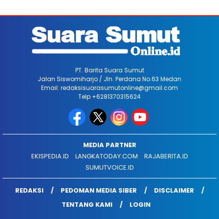
PT. Barita Suara Sumut
Jalan Siswomiharjo / Jln. Perdana No.63 Medan
Email: redaksisuarasumutonline@gmail.com
Telp +6281370315624
MEDIA PARTNER
EKISPEDIA.ID
LANGKATODAY.COM
RAJABERITA.ID
SUMUTVOICE.ID
REDAKSI
PEDOMAN MEDIA SIBER
DISCLAIMER
TENTANG KAMI
LOGIN