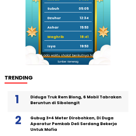
Subuh
05:05
Dzuhur
12:34
Ashar
15:53
Maghrib
18:41
Isya
19:53
Tidak ada waktu sholat berikutnya hari ini.
Sumber: Kemenag
TRENDING
Diduga Truk Rem Blong, 6 Mobil Tabrakan
Beruntun di Sibolangit
Gubug 3×4 Meter Dirobohkan, Di Duga
Aparatur Pemkab Deli Serdang Bekerja
Untuk Mafia