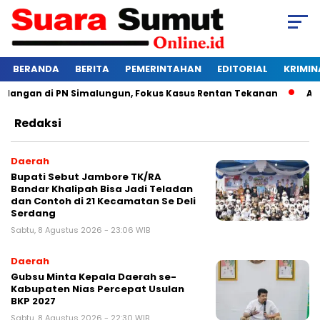
BERANDA
BERITA
PEMERINTAHAN
EDITORIAL
KRIMIN
angan di PN Simalungun, Fokus Kasus Rentan Tekanan
Awas B
Redaksi
Daerah
Bupati Sebut Jambore TK/RA
Bandar Khalipah Bisa Jadi Teladan
dan Contoh di 21 Kecamatan Se Deli
Serdang
Sabtu, 8 Agustus 2026 - 23:06 WIB
Daerah
Gubsu Minta Kepala Daerah se-
Kabupaten Nias Percepat Usulan
BKP 2027
Sabtu, 8 Agustus 2026 - 22:30 WIB