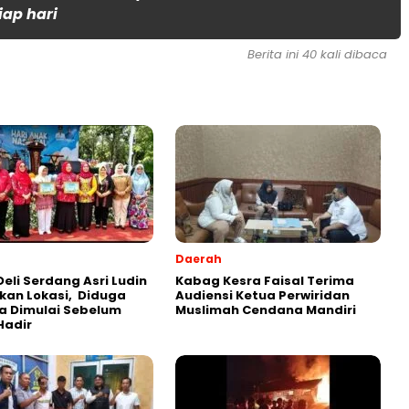
iap hari
Berita ini 40 kali dibaca
Daerah
Deli Serdang Asri Ludin
Kabag Kesra Faisal Terima
kan Lokasi, Diduga
Audiensi Ketua Perwiridan
a Dimulai Sebelum
Muslimah Cendana Mandiri
Hadir