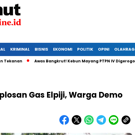
IAL
KRIMINAL
BISNIS
EKONOMI
POLITIK
OPINI
OLAHRAG
nan
Awas Bangkrut! Kebun Mayang PTPN IV Digerogoti Mali
losan Gas Elpiji, Warga Demo