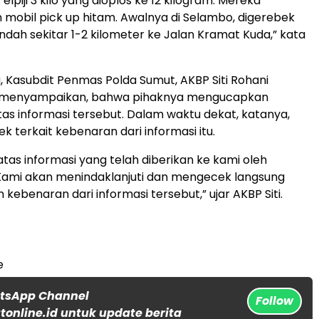
s elpiji 3 kilo yang dioplos ke 12 kilogram. Mereka
obil pick up hitam. Awalnya di Selambo, digerebek
indah sekitar 1-2 kilometer ke Jalan Kramat Kuda,” kata
, Kasubdit Penmas Polda Sumut, AKBP Siti Rohani
 menyampaikan, bahwa pihaknya mengucapkan
tas informasi tersebut. Dalam waktu dekat, katanya,
 terkait kebenaran dari informasi itu.
atas informasi yang telah diberikan ke kami oleh
Kami akan menindaklanjuti dan mengecek langsung
 kebenaran dari informasi tersebut,” ujar AKBP Siti.
e
atsApp Channel
Follow
online.id untuk update berita