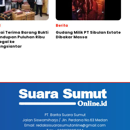
l
Berita
ai Terima Barang Bukti
Gudang Milik PT Sibulan Estate
ndupan Puluhan Ribu
Dibakar Massa
legal ke
ngsiantar
PT. Barita Suara Sumut
Jalan Siswomiharjo / Jln. Perdana No.63 Medan
Email: redaksisuarasumutonline@gmail.com