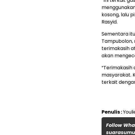
“Ini terkait ga
menggunakan m
kosong, lalu p
Rasyid.
Sementara itu
Tampubolon,
terimakasih a
akan mengecek
“Terimakasih 
masyarakat. 
terkait dengan
Penulis :
Youli
Follow Wh
suarasumut