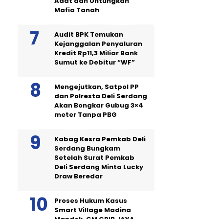
Adat dan Untungkan
Mafia Tanah
Audit BPK Temukan
Kejanggalan Penyaluran
Kredit Rp11,3 Miliar Bank
Sumut ke Debitur “WF”
Mengejutkan, Satpol PP
dan Polresta Deli Serdang
Akan Bongkar Gubug 3×4
meter Tanpa PBG
Kabag Kesra Pemkab Deli
Serdang Bungkam
Setelah Surat Pemkab
Deli Serdang Minta Lucky
Draw Beredar
Proses Hukum Kasus
Smart Village Madina