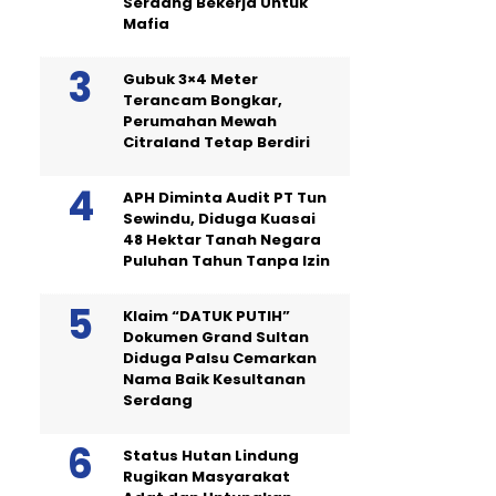
Serdang Bekerja Untuk
Mafia
Gubuk 3×4 Meter
Terancam Bongkar,
Perumahan Mewah
Citraland Tetap Berdiri
APH Diminta Audit PT Tun
Sewindu, Diduga Kuasai
48 Hektar Tanah Negara
Puluhan Tahun Tanpa Izin
Klaim “DATUK PUTIH”
Dokumen Grand Sultan
Diduga Palsu Cemarkan
Nama Baik Kesultanan
Serdang
Status Hutan Lindung
Rugikan Masyarakat