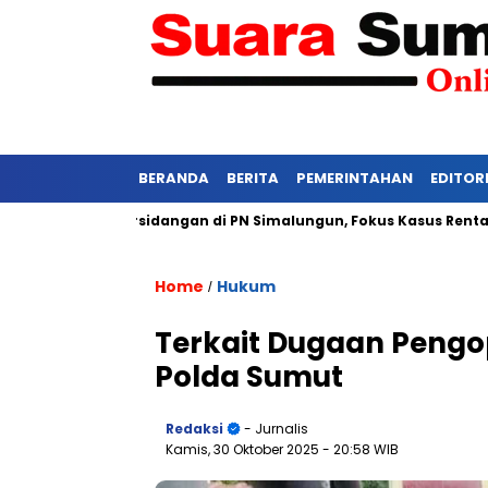
BERANDA
BERITA
PEMERINTAHAN
EDITOR
i Ketat Persidangan di PN Simalungun, Fokus Kasus Rentan Teka
Home
Hukum
/
Terkait Dugaan Pengop
Polda Sumut
Redaksi
- Jurnalis
Kamis, 30 Oktober 2025
- 20:58 WIB