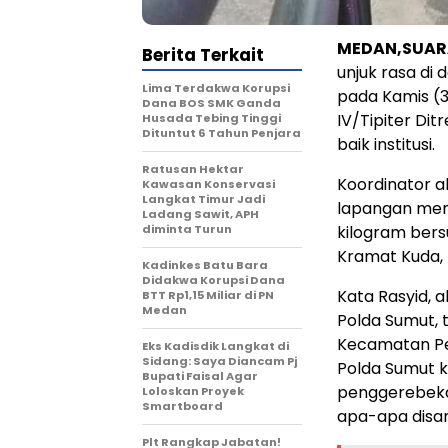
MEDAN,SUAR
Berita Terkait
unjuk rasa d
Lima Terdakwa Korupsi
pada Kamis (3
Dana BOS SMK Ganda
IV/Tipiter Di
Husada Tebing Tinggi
Dituntut 6 Tahun Penjara
baik institusi.
Ratusan Hektar
Koordinator ak
Kawasan Konservasi
Langkat Timur Jadi
lapangan mene
Ladang Sawit, APH
diminta Turun
kilogram bersu
Kramat Kuda, 
Kadinkes Batu Bara
Didakwa Korupsi Dana
Kata Rasyid, a
BTT Rp1,15 Miliar di PN
Medan
Polda Sumut, 
Kecamatan Per
Eks Kadisdik Langkat di
Sidang: Saya Diancam Pj
Polda Sumut 
Bupati Faisal Agar
penggerebekan
Loloskan Proyek
Smartboard
apa-apa disan
Plt Rangkap Jabatan!