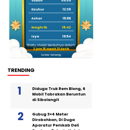
Subuh
05:05
Dzuhur
12:35
Ashar
15:55
Maghrib
18:42
Isya
19:54
Waktu sholat berikutnya dalam:
2 jam 15 menit 30 detik
Sumber: Kemenag
TRENDING
Diduga Truk Rem Blong, 6
Mobil Tabrakan Beruntun
di Sibolangit
Gubug 3×4 Meter
Dirobohkan, Di Duga
Aparatur Pemkab Deli