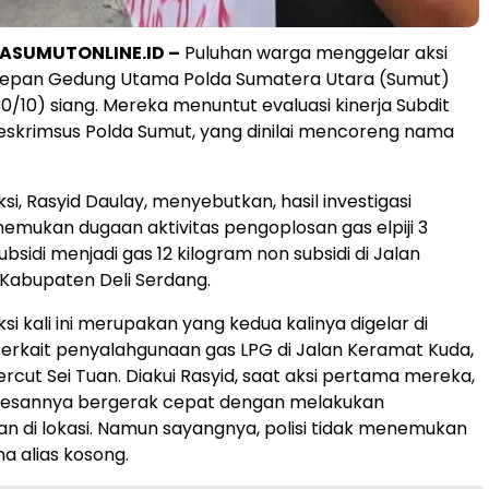
ASUMUTONLINE.ID –
Puluhan warga menggelar aksi
i depan Gedung Utama Polda Sumatera Utara (Sumut)
0/10) siang. Mereka menuntut evaluasi kinerja Subdit
treskrimsus Polda Sumut, yang dinilai mencoreng nama
si, Rasyid Daulay, menyebutkan, hasil investigasi
mukan dugaan aktivitas pengoplosan gas elpiji 3
bsidi menjadi gas 12 kilogram non subsidi di Jalan
Kabupaten Deli Serdang.
ksi kali ini merupakan yang kedua kalinya digelar di
terkait penyalahgunaan gas LPG di Jalan Keramat Kuda,
cut Sei Tuan. Diakui Rasyid, saat aksi pertama mereka,
kesannya bergerak cepat dengan melakukan
 di lokasi. Namun sayangnya, polisi tidak menemukan
a alias kosong.