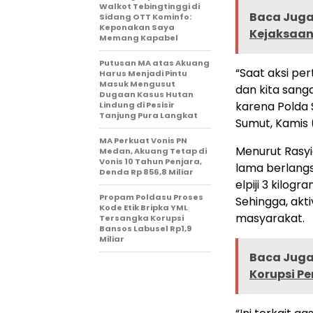
Walkot Tebingtinggi di
Baca Juga 
Sidang OTT Kominfo:
Keponakan Saya
Kejaksaa
Memang Kapabel
Putusan MA atas Akuang
“Saat aksi p
Harus Menjadi Pintu
Masuk Mengusut
dan kita sang
Dugaan Kasus Hutan
karena Polda 
Lindung di Pesisir
Tanjung Pura Langkat
Sumut, Kamis 
MA Perkuat Vonis PN
Menurut Rasyid
Medan, Akuang Tetap di
Vonis 10 Tahun Penjara,
lama berlangs
Denda Rp 856,8 Miliar
elpiji 3 kilogr
Propam Poldasu Proses
Sehingga, akti
Kode Etik Bripka YML
masyarakat.
Tersangka Korupsi
Bansos Labusel Rp1,9
Miliar
Baca Juga 
Korupsi P