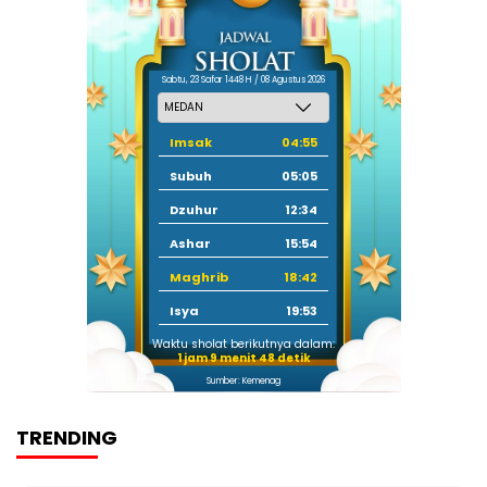
Sabtu, 23 Safar 1448 H / 08 Agustus 2026
Imsak
04:55
Subuh
05:05
Dzuhur
12:34
Ashar
15:54
Maghrib
18:42
Isya
19:53
Waktu sholat berikutnya dalam:
1 jam 9 menit 48 detik
Sumber: Kemenag
TRENDING