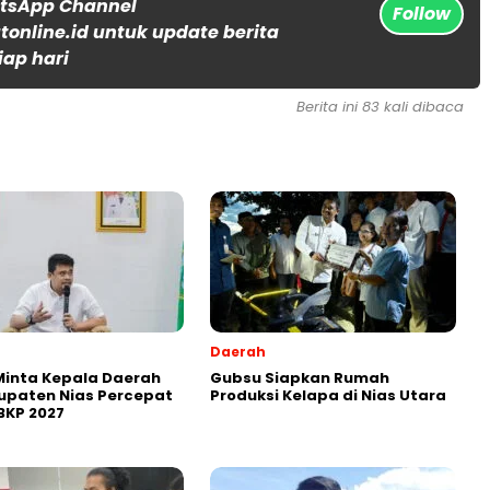
atsApp Channel
Follow
online.id untuk update berita
iap hari
Berita ini 83 kali dibaca
Daerah
Minta Kepala Daerah
Gubsu Siapkan Rumah
upaten Nias Percepat
Produksi Kelapa di Nias Utara
BKP 2027