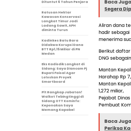
Baca Juga 
Dituntut 6 Tahun Penjara
Segera Di
Ratusan Hektar
Kawasan Konservasi
Langkat Timur Jadi
Aliran dana t
Ladang Sawit, APH
diminta Turun
hadir sebagai
menerima suap
Kadinkes Batu Bara
Didakwa Korupsi Dana
BTT Rp1,15 Miliar di PN
Berikut dafta
Medan
DNG sebagai
Eks Kadisdik Langkat di
Sidang: Saya Diancam Pj
Mantan Kepala
Bupati Faisal Agar
Harahap Rp 7,2
Loloskan Proyek
Smartboard
Mantan Kepal
1,272 miliar,
Plt Rangkap Jabatan!
Walkot Tebingtinggi di
Pejabat Dinas
Sidang OTT Kominfo:
Pembuat Komit
Keponakan Saya
Memang Kapabel
Baca Juga 
Periksa K