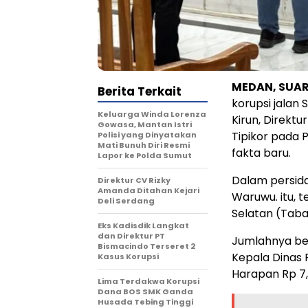
MEDAN, SUAR
Berita Terkait
korupsi jalan
Keluarga Winda Lorenza
Kirun, Direkt
Gowasa, Mantan Istri
Tipikor pada 
Polisi yang Dinyatakan
Mati Bunuh Diri Resmi
fakta baru.
Lapor ke Polda Sumut
Dalam persid
Direktur CV Rizky
Amanda Ditahan Kejari
Waruwu. itu, 
Deli Serdang
Selatan (Taba
Eks Kadisdik Langkat
dan Direktur PT
Jumlahnya ber
Bismacindo Terseret 2
Kepala Dinas 
Kasus Korupsi
Harapan Rp 7,2
Lima Terdakwa Korupsi
Dana BOS SMK Ganda
Husada Tebing Tinggi