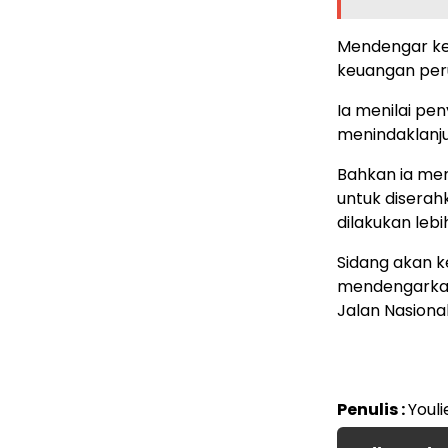
Mendengar ket
keuangan per
Ia menilai pe
menindaklanjut
Bahkan ia me
untuk diserah
dilakukan leb
Sidang akan 
mendengarkan 
Jalan Nasiona
Penulis :
Youli