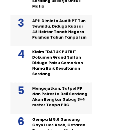
Serdang Bekerja Untuk
Mafia
APH Diminta Audit PT Tun
Sewindu, Diduga Kuasai
48 Hektar Tanah Negara
Puluhan Tahun Tanpa Izin
Klaim “DATUK PUTIH”
Dokumen Grand Sultan
Diduga Palsu Cemarkan
Nama Baik Kesultanan
Serdang
Mengejutkan, Satpol PP
dan Polresta Deli Serdang
Akan Bongkar Gubug 3×4
meter Tanpa PBG
Gempa M 5,6 Guncang
Gayo Lues Aceh, Getaran