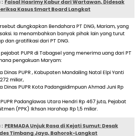
:
Faisal Hasrimy Kabur dari Wartawan, Didesak
periksa Kasus Smart Board Langkat
ersebut diungkapkan Bendahara PT DNG, Mariam, yang
 saksi. Ia menambahkan banyak pihak lain yang turut
 dan gratifikasi dari PT DNG.
r pejabat PUPR di Tabagsel yang menerima uang dari PT
mana pengakuan Maryam:
 Dinas PUPR , Kabupaten Mandailing Natal Elpi Yanti
72 miliar,
a Dinas PUPR Kota Padangsidimpuan Ahmad Juni Rp
 PUPR Padanglawas Utara Hendri Rp 467 juta, Pejabat
men (PPK) Ikhsan Harahap Rp 1,5 miliar.
:
PERMADA Unjuk Rasa di Kejati Sumut: Desak
ades Timbang Jaya, Bahorok-Langkat