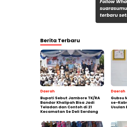
Follow Wh
suarasumut
terbaru set
Berita Terbaru
Daerah
Daerah
Bupati Sebut Jambore TK/RA
Gubsu 
Bandar Khalipah Bisa Jadi
se-Kab
Teladan dan Contoh di 21
Usulan 
Kecamatan Se Deli Serdang