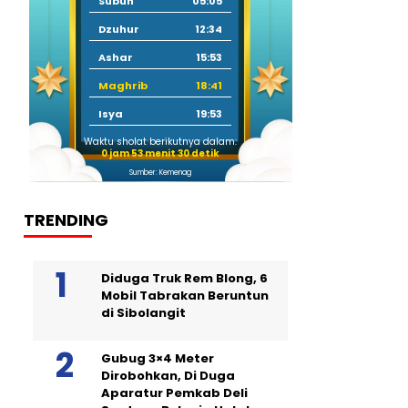
Subuh
05:05
Dzuhur
12:34
Ashar
15:53
Maghrib
18:41
Isya
19:53
Waktu sholat berikutnya dalam:
0 jam 53 menit 29 detik
Sumber: Kemenag
TRENDING
Diduga Truk Rem Blong, 6
Mobil Tabrakan Beruntun
di Sibolangit
Gubug 3×4 Meter
Dirobohkan, Di Duga
Aparatur Pemkab Deli