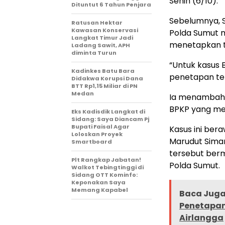
Senin (6/10).
Dituntut 6 Tahun Penjara
Sebelumnya, S
Ratusan Hektar
Kawasan Konservasi
Polda Sumut 
Langkat Timur Jadi
menetapkan t
Ladang Sawit, APH
diminta Turun
“Untuk kasus 
Kadinkes Batu Bara
penetapan ter
Didakwa Korupsi Dana
BTT Rp1,15 Miliar di PN
Medan
Ia menambahk
BPKP yang men
Eks Kadisdik Langkat di
Sidang: Saya Diancam Pj
Bupati Faisal Agar
Kasus ini ber
Loloskan Proyek
Marudut Siman
Smartboard
tersebut ber
Plt Rangkap Jabatan!
Polda Sumut.
Walkot Tebingtinggi di
Sidang OTT Kominfo:
Keponakan Saya
Memang Kapabel
Baca Juga 
Penetapan
Airlangga