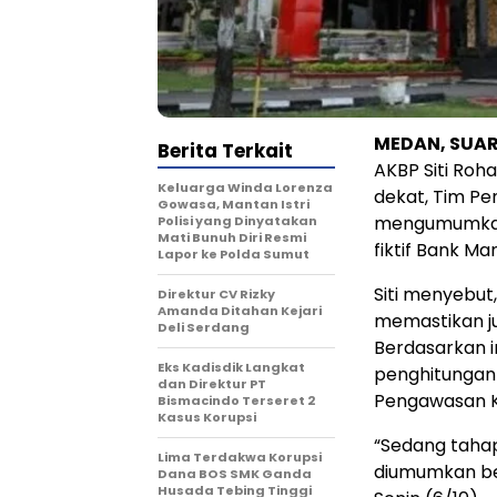
MEDAN, SUAR
Berita Terkait
AKBP Siti Ro
Keluarga Winda Lorenza
dekat, Tim Pen
Gowasa, Mantan Istri
mengumumkan 
Polisi yang Dinyatakan
Mati Bunuh Diri Resmi
fiktif Bank M
Lapor ke Polda Sumut
Siti menyebut,
Direktur CV Rizky
Amanda Ditahan Kejari
memastikan ju
Deli Serdang
Berdasarkan in
Eks Kadisdik Langkat
penghitungan
dan Direktur PT
Pengawasan 
Bismacindo Terseret 2
Kasus Korupsi
“Sedang tahap
Lima Terdakwa Korupsi
diumumkan ber
Dana BOS SMK Ganda
Husada Tebing Tinggi