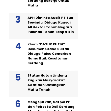
Serdang Bekerja Untuk
Mafia
APH Diminta Audit PT Tun
Sewindu, Diduga Kuasai
48 Hektar Tanah Negara
Puluhan Tahun Tanpa Izin
Klaim “DATUK PUTIH”
Dokumen Grand Sultan
Diduga Palsu Cemarkan
Nama Baik Kesultanan
Serdang
Status Hutan Lindung
Rugikan Masyarakat
Adat dan Untungkan
Mafia Tanah
Mengejutkan, Satpol PP
dan Polresta Deli Serdang