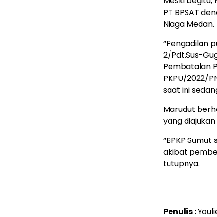
Meski begitu,
PT BPSAT den
Niaga Medan.
“Pengadilan p
2/Pdt.Sus-Gug
Pembatalan P
PKPU/2022/PN 
saat ini seda
Marudut berh
yang diajukan
“BPKP Sumut s
akibat pemberi
tutupnya.
Penulis :
Youli