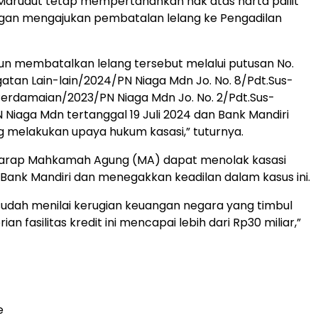
 Marudut tetap mempertahankan hak atas harta pailit
gan mengajukan pembatalan lelang ke Pengadilan
un membatalkan lelang tersebut melalui putusan No.
atan Lain-lain/2024/PN Niaga Mdn Jo. No. 8/Pdt.Sus-
erdamaian/2023/PN Niaga Mdn Jo. No. 2/Pdt.Sus-
Niaga Mdn tertanggal 19 Juli 2024 dan Bank Mandiri
ng melakukan upaya hukum kasasi,” tuturnya.
arap Mahkamah Agung (MA) dapat menolak kasasi
 Bank Mandiri dan menegakkan keadilan dalam kasus ini.
udah menilai kerugian keuangan negara yang timbul
an fasilitas kredit ini mencapai lebih dari Rp30 miliar,”
e