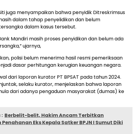
iti juga menyampaikan bahwa penyidik Ditreskrimsus
masih dalam tahap penyelidikan dan belum
ersangka dalam kasus tersebut.
Bank Mandiri masih proses penyidikan dan belum ada
sangka,” ujarnya,
an, polisi belum menerima hasil resmi pemeriksaan
jadi dasar perhitungan kerugian keuangan negara.
awal dari laporan kurator PT BPSAT pada tahun 2024.
juntak, selaku kurator, menjelaskan bahwa laporan
mula dari adanya pengaduan masyarakat (dumas) ke
:
Berbelit-belit, Hakim Ancam Terbitkan
 Penahanan Eks Kepala Satker BPJN I Sumut Diki