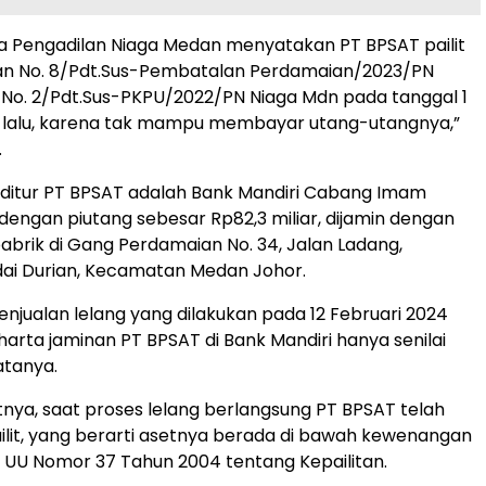
a Pengadilan Niaga Medan menyatakan PT BPSAT pailit
san No. 8/Pdt.Sus-Pembatalan Perdamaian/2023/PN
 No. 2/Pdt.Sus-PKPU/2022/PN Niaga Mdn pada tanggal 1
4 lalu, karena tak mampu membayar utang-utangnya,”
.
editur PT BPSAT adalah Bank Mandiri Cabang Imam
dengan piutang sebesar Rp82,3 miliar, dijamin dengan
abrik di Gang Perdamaian No. 34, Jalan Ladang,
dai Durian, Kecamatan Medan Johor.
penjualan lelang yang dilakukan pada 12 Februari 2024
 harta jaminan PT BPSAT di Bank Mandiri hanya senilai
katanya.
utnya, saat proses lelang berlangsung PT BPSAT telah
ilit, yang berarti asetnya berada di bawah kewenangan
i UU Nomor 37 Tahun 2004 tentang Kepailitan.