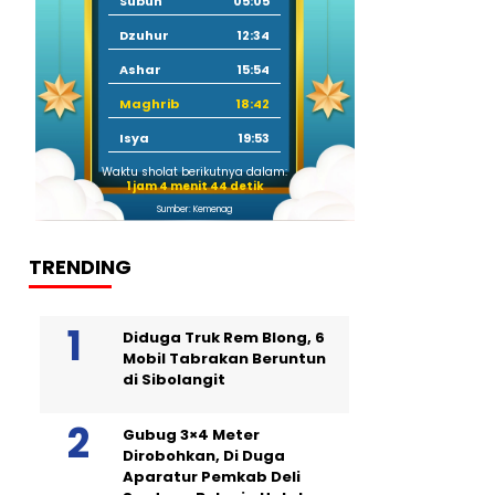
Subuh
05:05
Dzuhur
12:34
Ashar
15:54
Maghrib
18:42
Isya
19:53
Waktu sholat berikutnya dalam:
1 jam 4 menit 43 detik
Sumber: Kemenag
TRENDING
Diduga Truk Rem Blong, 6
Mobil Tabrakan Beruntun
di Sibolangit
Gubug 3×4 Meter
Dirobohkan, Di Duga
Aparatur Pemkab Deli