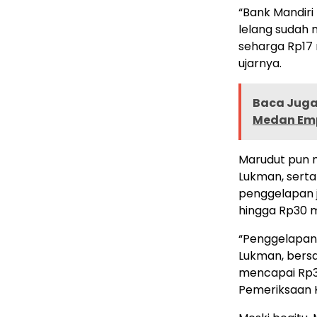
“Bank Mandiri
lelang sudah 
seharga Rp17 
ujarnya.
Baca Juga 
Medan Emp
Marudut pun m
Lukman, serta
penggelapan 
hingga Rp30 mi
“Penggelapan 
Lukman, bers
mencapai Rp30
Pemeriksaan K