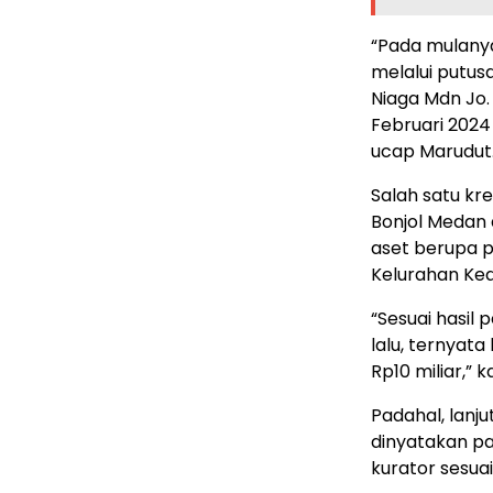
“Pada mulany
melalui putu
Niaga Mdn Jo.
Februari 202
ucap Marudut
Salah satu kr
Bonjol Medan 
aset berupa p
Kelurahan Ke
“Sesuai hasil 
lalu, ternyata
Rp10 miliar,” 
Padahal, lanj
dinyatakan pa
kurator sesua