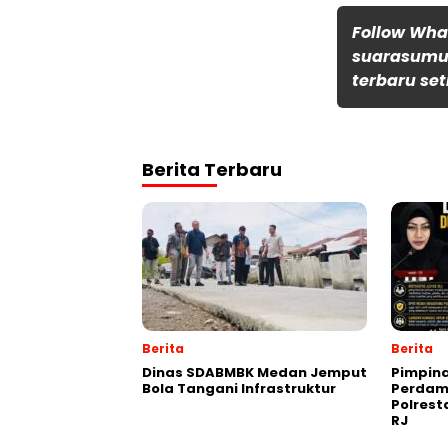
Follow Wh
suarasumut
terbaru set
Berita Terbaru
Berita
Berita
Dinas SDABMBK Medan Jemput
Pimpin
Bola Tangani Infrastruktur
Perdam
Polres
RJ