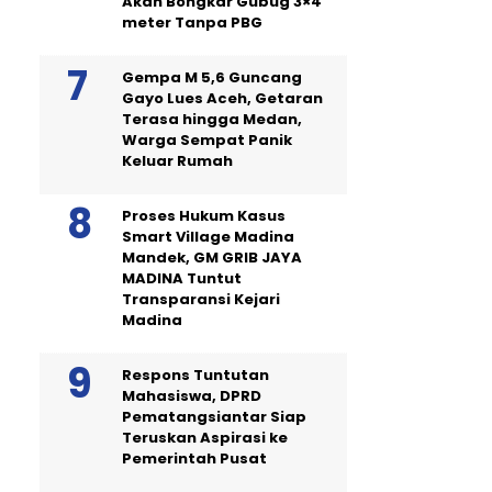
Akan Bongkar Gubug 3×4
meter Tanpa PBG
Gempa M 5,6 Guncang
Gayo Lues Aceh, Getaran
Terasa hingga Medan,
Warga Sempat Panik
Keluar Rumah
Proses Hukum Kasus
Smart Village Madina
Mandek, GM GRIB JAYA
MADINA Tuntut
Transparansi Kejari
Madina
Respons Tuntutan
Mahasiswa, DPRD
Pematangsiantar Siap
Teruskan Aspirasi ke
Pemerintah Pusat