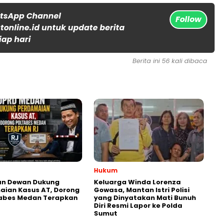
atsApp Channel
Follow
online.id untuk update berita
iap hari
Berita ini 56 kali dibaca
Hukum
an Dewan Dukung
Keluarga Winda Lorenza
aian Kasus AT, Dorong
Gowasa, Mantan Istri Polisi
tabes Medan Terapkan
yang Dinyatakan Mati Bunuh
Diri Resmi Lapor ke Polda
Sumut