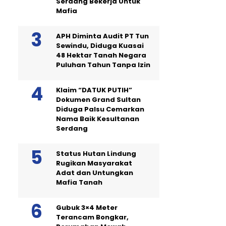
Serdang Bekerja Untuk
Mafia
APH Diminta Audit PT Tun
Sewindu, Diduga Kuasai
48 Hektar Tanah Negara
Puluhan Tahun Tanpa Izin
Klaim “DATUK PUTIH”
Dokumen Grand Sultan
Diduga Palsu Cemarkan
Nama Baik Kesultanan
Serdang
Status Hutan Lindung
Rugikan Masyarakat
Adat dan Untungkan
Mafia Tanah
Gubuk 3×4 Meter
Terancam Bongkar,