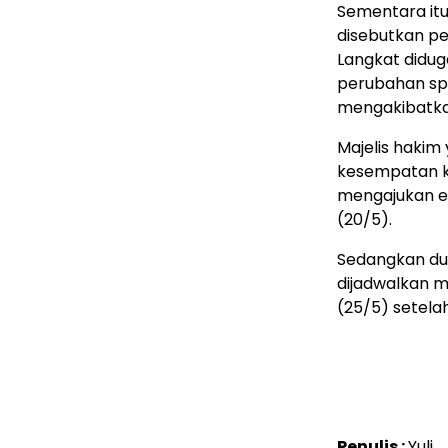
Sementara it
disebutkan p
Langkat didu
perubahan sp
mengakibatkan
Majelis hakim
kesempatan ke
mengajukan ek
(20/5).
Sedangkan dua
dijadwalkan m
(25/5) setela
Penulis :
Yuli