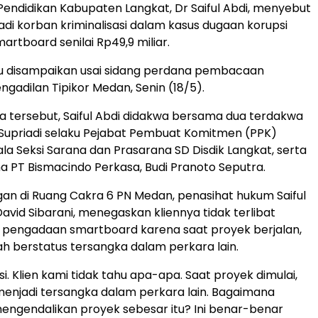
Pendidikan Kabupaten Langkat, Dr Saiful Abdi, menyebut
adi korban kriminalisasi dalam kasus dugaan korupsi
rtboard senilai Rp49,9 miliar.
tu disampaikan usai sidang perdana pembacaan
ngadilan Tipikor Medan, Senin (18/5).
 tersebut, Saiful Abdi didakwa bersama dua terdakwa
i Supriadi selaku Pejabat Pembuat Komitmen (PPK)
ala Seksi Sarana dan Prasarana SD Disdik Langkat, serta
a PT Bismacindo Perkasa, Budi Pranoto Seputra.
gan di Ruang Cakra 6 PN Medan, penasihat hukum Saiful
avid Sibarani, menegaskan kliennya tidak terlibat
 pengadaan smartboard karena saat proyek berjalan,
lah berstatus tersangka dalam perkara lain.
sasi. Klien kami tidak tahu apa-apa. Saat proyek dimulai,
menjadi tersangka dalam perkara lain. Bagaimana
engendalikan proyek sebesar itu? Ini benar-benar