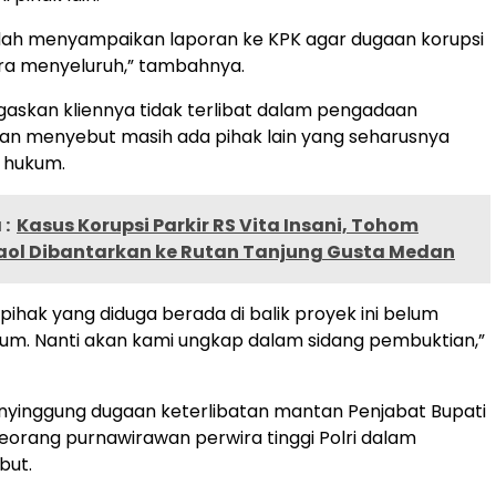
udah menyampaikan laporan ke KPK agar dugaan korupsi
cara menyeluruh,” tambahnya.
askan kliennya tidak terlibat dalam pengadaan
an menyebut masih ada pihak lain yang seharusnya
s hukum.
:
Kasus Korupsi Parkir RS Vita Insani, Tohom
ol Dibantarkan ke Rutan Tanjung Gusta Medan
pihak yang diduga berada di balik proyek ini belum
um. Nanti akan kami ungkap dalam sidang pembuktian,”
nyinggung dugaan keterlibatan mantan Penjabat Bupati
eorang purnawirawan perwira tinggi Polri dalam
but.