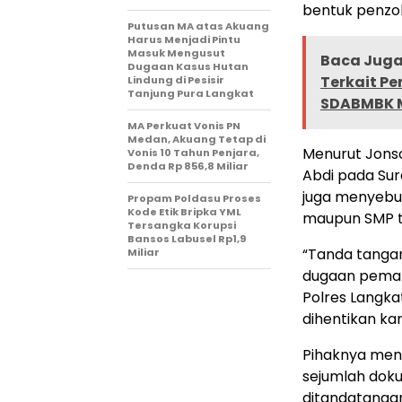
bentuk penzol
Putusan MA atas Akuang
Harus Menjadi Pintu
Masuk Mengusut
Baca Juga 
Dugaan Kasus Hutan
Terkait P
Lindung di Pesisir
Tanjung Pura Langkat
SDABMBK Me
MA Perkuat Vonis PN
Medan, Akuang Tetap di
Menurut Jonso
Vonis 10 Tahun Penjara,
Denda Rp 856,8 Miliar
Abdi pada Sur
juga menyebut
Propam Poldasu Proses
Kode Etik Bripka YML
maupun SMP t
Tersangka Korupsi
Bansos Labusel Rp1,9
“Tanda tangan
Miliar
dugaan pemals
Polres Langka
dihentikan kar
Pihaknya meni
sejumlah dok
ditandatangani