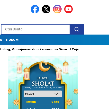
A
HUKUM
 Manajemen dan Keamanan Disorot Tajam
Dugaan Pungli Oknu
Jum'at, 22 Safar 1448 H / 07 Agustus 2026
Imsak
04:55