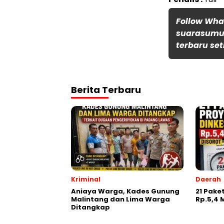
Follow Wh
suarasumut
terbaru set
Berita Terbaru
Kriminal
Daerah
Aniaya Warga, Kades Gunung
21 Pake
Malintang dan Lima Warga
Rp.5,4 M
Ditangkap