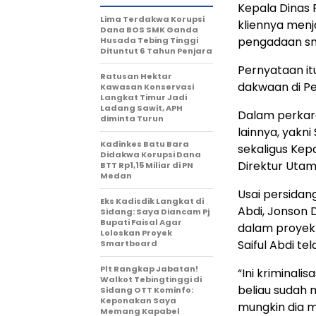
Kepala Dinas 
Lima Terdakwa Korupsi
kliennya menj
Dana BOS SMK Ganda
pengadaan sma
Husada Tebing Tinggi
Dituntut 6 Tahun Penjara
Pernyataan i
Ratusan Hektar
dakwaan di Pe
Kawasan Konservasi
Langkat Timur Jadi
Ladang Sawit, APH
Dalam perkara
diminta Turun
lainnya, yakn
Kadinkes Batu Bara
sekaligus Kep
Didakwa Korupsi Dana
Direktur Utam
BTT Rp1,15 Miliar di PN
Medan
Usai persidan
Eks Kadisdik Langkat di
Abdi, Jonson D
Sidang: Saya Diancam Pj
Bupati Faisal Agar
dalam proyek
Loloskan Proyek
Saiful Abdi te
Smartboard
Plt Rangkap Jabatan!
“Ini kriminali
Walkot Tebingtinggi di
beliau sudah 
Sidang OTT Kominfo:
Keponakan Saya
mungkin dia m
Memang Kapabel