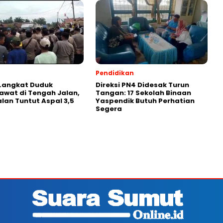
Pendidikan
Langkat Duduk
Direksi PN4 Didesak Turun
awat di Tengah Jalan,
Tangan: 17 Sekolah Binaan
alan Tuntut Aspal 3,5
Yaspendik Butuh Perhatian
Segera