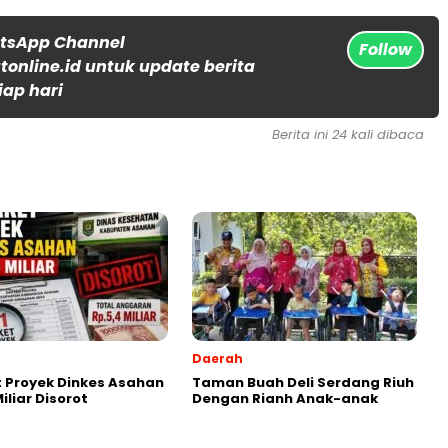
atsApp Channel
Follow
online.id untuk update berita
iap hari
Berita ini 24 kali dibaca
Daerah
t Proyek Dinkes Asahan
Taman Buah Deli Serdang Riuh
iliar Disorot
Dengan Rianh Anak-anak