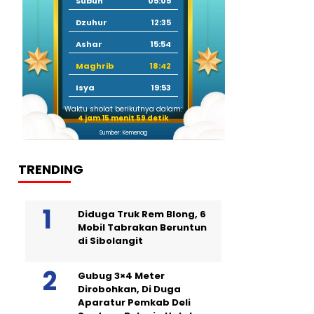
Subuh
05:05
Dzuhur
12:35
Ashar
15:54
Maghrib
18:42
Isya
19:53
Waktu sholat berikutnya dalam:
4 jam 15 menit 58 detik
Sumber: Kemenag
TRENDING
Diduga Truk Rem Blong, 6
Mobil Tabrakan Beruntun
di Sibolangit
Gubug 3×4 Meter
Dirobohkan, Di Duga
Aparatur Pemkab Deli