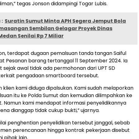
iman,” tegas Jonson didampingi Togar Lubis.
:
Suratin Sumut Minta APH Segera Jemput Bola
emasangan Sembilan Gelagar Proyek Dinas
dan Senilai Rp 7 Miliar
n, terdapat dugaan pemalsuan tanda tangan Saiful
at Pesanan barang tertanggal 11 September 2024. Ia
 sejak awal tidak ada permohonan dari UPT SD
erkait pengadaan smartboard tersebut.
 klien kami diduga dipalsukan. Kami sudah melaporkan
uan itu ke Polda Sumut dan kemudian dilimpahkan ke
t. Namun kami mendapat informasi penyelidikannya
ena dianggap tidak cukup bukti,” ujarnya.
lai penghentian penyelidikan tersebut janggal, sebab
umen perencanaan hingga kontrak pekerjaan disebut
 pihak lain.