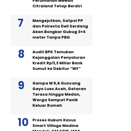
Perumahan Mewah
Citraland Tetap Berdiri
Mengejutkan, Satpol PP
dan Polresta Deli Serdang
Akan Bongkar Gubug 3×4
meter Tanpa PBG
Audit BPK Temukan
Kejanggalan Penyaluran
Kredit Rp11,3 Miliar Bank
Sumut ke Debitur “WF”
Gempa M 5,6 Guncang
Gayo Lues Aceh, Getaran
Terasa hingga Medan,
Warga Sempat Panik
Keluar Rumah
Proses Hukum Kasus
Smart Village Madina