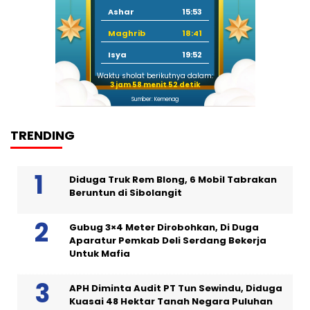
Ashar
15:53
Maghrib
18:41
Isya
19:52
Waktu sholat berikutnya dalam:
3 jam 58 menit 52 detik
Sumber: Kemenag
TRENDING
Diduga Truk Rem Blong, 6 Mobil Tabrakan
Beruntun di Sibolangit
Gubug 3×4 Meter Dirobohkan, Di Duga
Aparatur Pemkab Deli Serdang Bekerja
Untuk Mafia
APH Diminta Audit PT Tun Sewindu, Diduga
Kuasai 48 Hektar Tanah Negara Puluhan