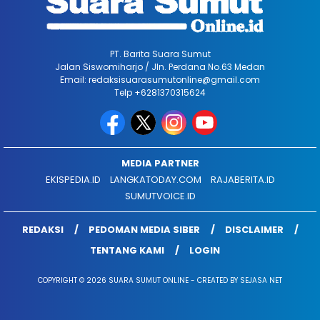
PT. Barita Suara Sumut
Jalan Siswomiharjo / Jln. Perdana No.63 Medan
Email: redaksisuarasumutonline@gmail.com
Telp +6281370315624
MEDIA PARTNER
EKISPEDIA.ID
LANGKATODAY.COM
RAJABERITA.ID
SUMUTVOICE.ID
REDAKSI
PEDOMAN MEDIA SIBER
DISCLAIMER
TENTANG KAMI
LOGIN
COPYRIGHT © 2026 SUARA SUMUT ONLINE - CREATED BY SEJASA NET