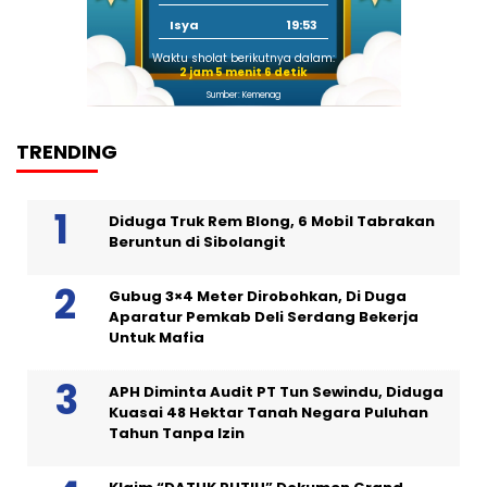
Isya
19:53
Waktu sholat berikutnya dalam:
2 jam 5 menit 5 detik
Sumber: Kemenag
TRENDING
Diduga Truk Rem Blong, 6 Mobil Tabrakan
Beruntun di Sibolangit
Gubug 3×4 Meter Dirobohkan, Di Duga
Aparatur Pemkab Deli Serdang Bekerja
Untuk Mafia
APH Diminta Audit PT Tun Sewindu, Diduga
Kuasai 48 Hektar Tanah Negara Puluhan
Tahun Tanpa Izin