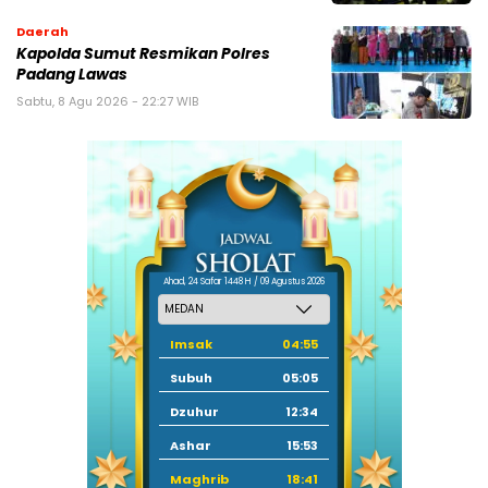
Daerah
Kapolda Sumut Resmikan Polres
Padang Lawas
Sabtu, 8 Agu 2026 - 22:27 WIB
Ahad, 24 Safar 1448 H / 09 Agustus 2026
Imsak
04:55
Subuh
05:05
Dzuhur
12:34
Ashar
15:53
Maghrib
18:41