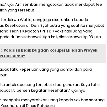
d,” ujar Arif sembari mengatakan tidak mendapat fee
lan yang tersebut.
 terdakwa Wahid, uang juga diserahkan kepada
nas Kesehatan dr Deni Syahputra yang saat itu menjabat
sana Teknis Kegiatan (PPTK ) vaksinasi.Uang yang
ada dr Benisebanyak tiga kali, diantaranya Rp 93 juta.
:
Poldasu Bidik Dugaan Korupsi Miliaran Proyek
LN UID Sumut
tidak tahu keperluan uang yang diambil dari para
but.
tahu untuk apa uang tersebut dipergunakan. Saya tahu
pat 1,5 persen kegiatan kesehatan,” ujarnya
ga mengaku menyerahkan uang kepada Sakban seorang
d Kesehatan di Dinas Batubara.