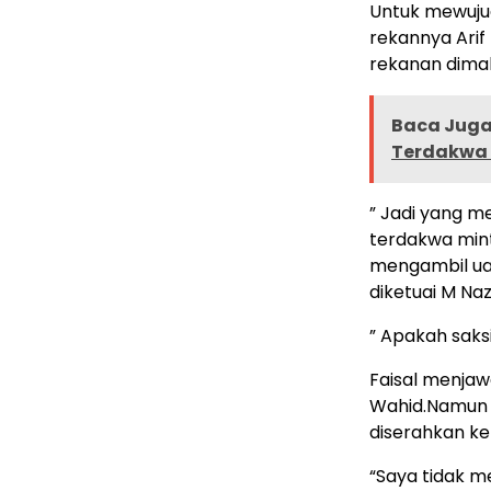
Untuk mewujud
rekannya Arif
rekanan dima
Baca Juga 
Terdakwa 
” Jadi yang m
terdakwa mint
mengambil uan
diketuai M Nazi
” Apakah saks
Faisal menja
Wahid.Namun F
diserahkan k
“Saya tidak m