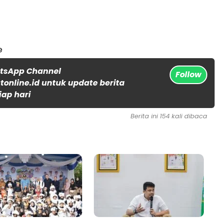
e
atsApp Channel
Follow
online.id untuk update berita
iap hari
Berita ini 154 kali dibaca