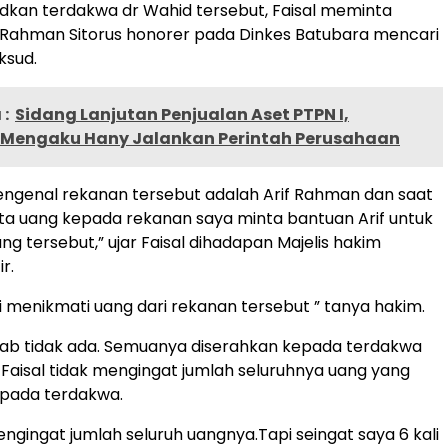
kan terdakwa dr Wahid tersebut, Faisal meminta
 Rahman Sitorus honorer pada Dinkes Batubara mencari
ksud.
:
Sidang Lanjutan Penjualan Aset PTPN I,
Mengaku Hany Jalankan Perintah Perusahaan
engenal rekanan tersebut adalah Arif Rahman dan saat
a uang kepada rekanan saya minta bantuan Arif untuk
g tersebut,” ujar Faisal dihadapan Majelis hakim
r.
i menikmati uang dari rekanan tersebut ” tanya hakim.
wab tidak ada. Semuanya diserahkan kepada terdakwa
aisal tidak mengingat jumlah seluruhnya uang yang
epada terdakwa.
engingat jumlah seluruh uangnya.Tapi seingat saya 6 kali