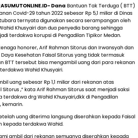
RASUMUTONLINE.ID- Dana
Bantuan Tak Terduga ( BTT)
nan Covid-29 tahun 2022 sebesar Rp 5,1 miliar di Dinas
tubara ternyata digunakan secara serampangan oleh
 Wahid Khusyairi dan dua penyedia barang sehingga
 jadi terdakwa korupsi di Pengadilan Tipikor Medan.
 tenaga honorer, Arif Rahman Sitorus dan Irwansyah dan
Daya Kesehatan Faisal Sitorus yang tidak termasuk
n BTT tersebut bisa mengambil uang dari para rekanan
 terdakwa Wahid Khusyairi.
il uang sebesar Rp 1,1 miliar dari rekanan atas
l Sitorus ,” kata Arif Rahman Sitorus saat menjadi saksi
 terdakwa drg Wahid Khusyairi,dkk di Pengadilan
, kemarin.
setelah uang diterima langsung diserahkan kepada Faisal
an kepada terdakwa Wahid.
ami ambil dari rekanan semuanya diserahkan kepada