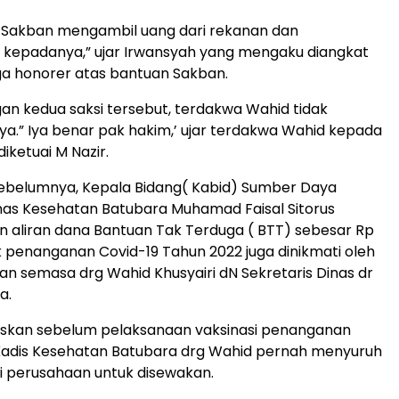
h Sakban mengambil uang dari rekanan dan
kepadanya,” ujar Irwansyah yang mengaku diangkat
a honorer atas bantuan Sakban.
an kedua saksi tersebut, terdakwa Wahid tidak
.” Iya benar pak hakim,’ ujar terdakwa Wahid kepada
diketuai M Nazir.
sebelumnya, Kepala Bidang( Kabid) Sumber Daya
nas Kesehatan Batubara Muhamad Faisal Sitorus
aliran dana Bantuan Tak Terduga ( BTT) sebesar Rp
tuk penanganan Covid-19 Tahun 2022 juga dinikmati oleh
an semasa drg Wahid Khusyairi dN Sekretaris Dinas dr
a.
laskan sebelum pelaksanaan vaksinasi penanganan
 Kadis Kesehatan Batubara drg Wahid pernah menyuruh
i perusahaan untuk disewakan.