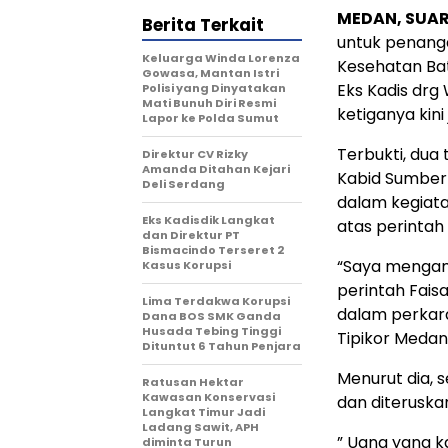
MEDAN, SUA
Berita Terkait
untuk penanga
Keluarga Winda Lorenza
Kesehatan Ba
Gowasa, Mantan Istri
Eks Kadis drg
Polisi yang Dinyatakan
Mati Bunuh Diri Resmi
ketiganya kini
Lapor ke Polda Sumut
Terbukti, dua
Direktur CV Rizky
Amanda Ditahan Kejari
Kabid Sumber 
Deli Serdang
dalam kegiata
Eks Kadisdik Langkat
atas perintah
dan Direktur PT
Bismacindo Terseret 2
“Saya mengamb
Kasus Korupsi
perintah Faisa
Lima Terdakwa Korupsi
dalam perkara
Dana BOS SMK Ganda
Husada Tebing Tinggi
Tipikor Medan
Dituntut 6 Tahun Penjara
Menurut dia, 
Ratusan Hektar
Kawasan Konservasi
dan diterusk
Langkat Timur Jadi
Ladang Sawit, APH
” Uang yang k
diminta Turun