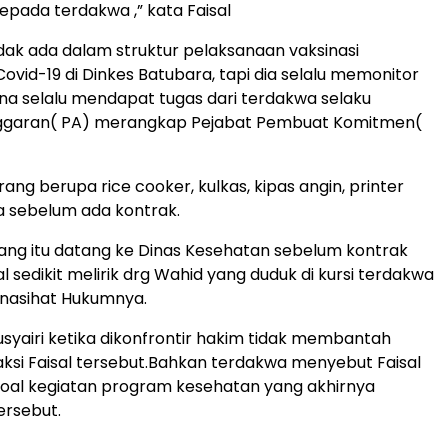
pada terdakwa ,” kata Faisal
tidak ada dalam struktur pelaksanaan vaksinasi
vid-19 di Dinkes Batubara, tapi dia selalu memonitor
na selalu mendapat tugas dari terdakwa selaku
garan( PA) merangkap Pejabat Pembuat Komitmen(
rang berupa rice cooker, kulkas, kipas angin, printer
a sebelum ada kontrak.
ang itu datang ke Dinas Kesehatan sebelum kontrak
sal sedikit melirik drg Wahid yang duduk di kursi terdakwa
enasihat Hukumnya.
syairi ketika dikonfrontir hakim tidak membantah
ksi Faisal tersebut.Bahkan terdakwa menyebut Faisal
oal kegiatan program kesehatan yang akhirnya
ersebut.