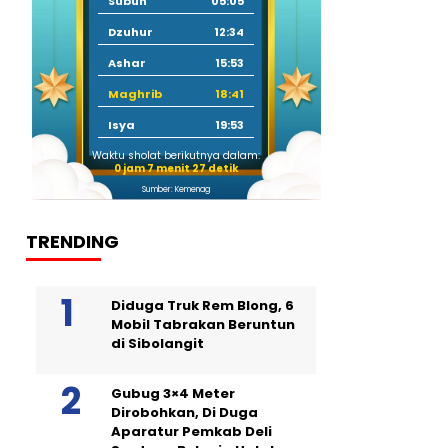
Subuh
05:05
Dzuhur
12:34
Ashar
15:53
Maghrib
18:41
Isya
19:53
Waktu sholat berikutnya dalam:
0 jam 7 menit 26 detik
Sumber: Kemenag
TRENDING
Diduga Truk Rem Blong, 6
Mobil Tabrakan Beruntun
di Sibolangit
Gubug 3×4 Meter
Dirobohkan, Di Duga
Aparatur Pemkab Deli