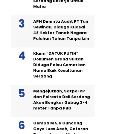
Serdang Bekerja Untuk
Mafia
APH Diminta Audit PT Tun
Sewindu, Diduga Kuasai
48 Hektar Tanah Negara
Puluhan Tahun Tanpa Izin
Klaim “DATUK PUTIH”
Dokumen Grand Sultan
Diduga Palsu Cemarkan
Nama Baik Kesultanan
Serdang
Mengejutkan, Satpol PP
dan Polresta Deli Serdang
Akan Bongkar Gubug 3×4
meter Tanpa PBG
Gempa M 5,6 Guncang
Gayo Lues Aceh, Getaran