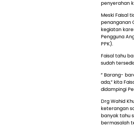
penyerahan ke
Meski Faisal 
penanganan Co
kegiatan kare
Pengguna Ang
PPK).
Faisal tahu ba
sudah tersedi
” Barang- bar
ada,” kita Fai
didampingi P
Drg Wahid Khu
keterangan sa
banyak tahu s
bermasalah t