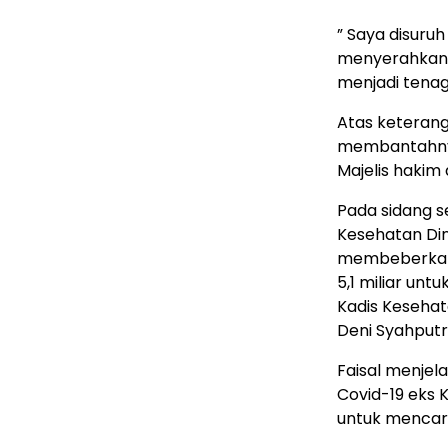
” Saya disuru
menyerahkan 
menjadi tenag
Atas keterang
membantahnya
Majelis hakim 
Pada sidang 
Kesehatan Di
membeberkan 
5,1 miliar un
Kadis Kesehat
Deni Syahputr
Faisal menje
Covid-19 eks
untuk mencar