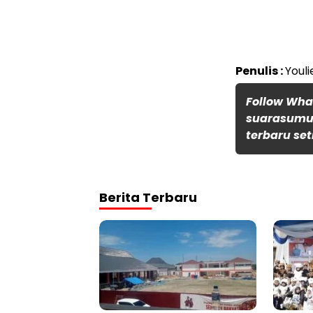
Penulis :
Youli
Follow Wh
suarasumut
terbaru set
Berita Terbaru