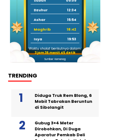
Subuh
05:05
Dzuhur
12:34
Ashar
15:54
Maghrib
18:42
Isya
19:53
Waktu sholat berikutnya dalam:
3 jam 36 menit 44 detik
Sumber: Kemenag
TRENDING
Diduga Truk Rem Blong, 6
Mobil Tabrakan Beruntun
di Sibolangit
Gubug 3×4 Meter
Dirobohkan, Di Duga
Aparatur Pemkab Deli