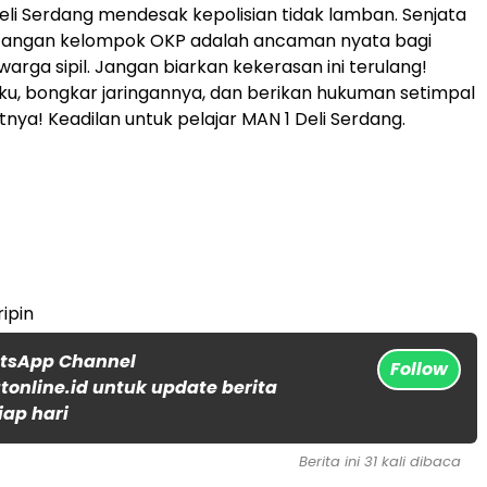
li Serdang mendesak kepolisian tidak lamban. Senjata
i tangan kelompok OKP adalah ancaman nyata bagi
arga sipil. Jangan biarkan kekerasan ini terulang!
u, bongkar jaringannya, dan berikan hukuman setimpal
nya! Keadilan untuk pelajar MAN 1 Deli Serdang.
ripin
atsApp Channel
Follow
online.id untuk update berita
iap hari
Berita ini 31 kali dibaca