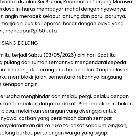
iadab di Jalan Sei Blumai, Kecamatan Tanjung Morawa.
erdosa ini harus membayar mahal dengan nyawanya:
n angin merobek selaput jantung dan paru-parunya,
njalani dua kali operasi besar dengan biaya yang
r, mencapai Rp150 Juta.
I SIANG BOLONG
m itu terjadi Sabtu (03/05/2026) dini hari. Saat itu
g pulang dari rumah temannya mengendarai sepeda
iba dihadang dua orang pria berandalan. Tanpa alasan
elaku memblokir jalan, sementara rekannya langsung
senapan angin.
erusaha menghindar dan melaju pergi, pelaku dengan
skan tembakan dari jarak dekat. Penembakan ini bukan
biasa, melainkan serangan yang disengaja untuk
nyawa. Korban yang bersimbah darah sempat
nyelamatkan diri ke ruko terdekat sebelum pingsan,
olong berkat pertolongan warga yang sigap.