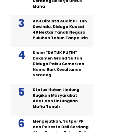
Serdang Bekerja Untuk
Mafia
APH Diminta Audit PT Tun
Sewindu, Diduga Kuasai
48 Hektar Tanah Negara
Puluhan Tahun Tanpa Izin
Klaim “DATUK PUTIH”
Dokumen Grand Sultan
Diduga Palsu Cemarkan
Nama Baik Kesultanan
Serdang
Status Hutan Lindung
Rugikan Masyarakat
Adat dan Untungkan
Mafia Tanah
Mengejutkan, Satpol PP
dan Polresta Deli Serdang