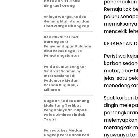
penembakan b
CCTV dan HT, Polisi
Ringkus 1 Orang
Remaja tak b
peluru senapa
Aniaya Warga, Kades
Gunung Malintang dan
memaksanya me
Lima Warga Ditangkap
mencekik lehe
Bea Cukai Terima
Barang Bukti
KEJAHATAN D
Penyelundupan Puluhan
Ribu Rokok Ilegal ke
Peristiwa keja
Pematangsiantar
korban sedan
Polda Sumut Bongkar
motor, tiba-t
Sindikat Scamming
Internasional di
jelas, satu p
Podomoro Medan,
menodongkan 
Korban Rugi Rp6,7
Miliaran
Saat korban b
Dugaan Kades Gunung
dingin melepa
Malintang Terlibat
Penganiayaan, Bupati
pertengkaran 
Palas Diminta Tindak
melenyapkan 
Tegas
merangkak me
Polrestabes Medan
nyawanya tert
Ungkap Peredaran Pod