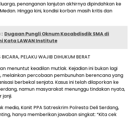
luarga, penanganan lanjutan akhirnya dipindahkan ke
edan. Hingga kini, kondisi korban masih kritis dan
:
Dugaan Pungli Oknum Kacabdisdik SMA di
ni Kata LAWAN Institute
BICARA, PELAKU WAJIB DIHUKUM BERAT
an menuntut keadilan mutlak. Kejadian ini bukan lagi
a, melainkan percobaan pembunuhan berencana yang
nisasi berbekal senjata. Kasus ini telah dilaporkan ke
 Serdang, namun masyarakat menunggu tindakan nyata,
janji.
k media, Kanit PPA Satreskrim Polresta Deli Serdang,
nting, hanya memberikan jawaban singkat: “Kita cek