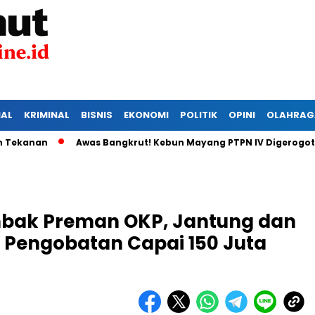
IAL
KRIMINAL
BISNIS
EKONOMI
POLITIK
OPINI
OLAHRAG
n
Awas Bangkrut! Kebun Mayang PTPN IV Digerogoti Maling
embak Preman OKP, Jantung dan
a Pengobatan Capai 150 Juta