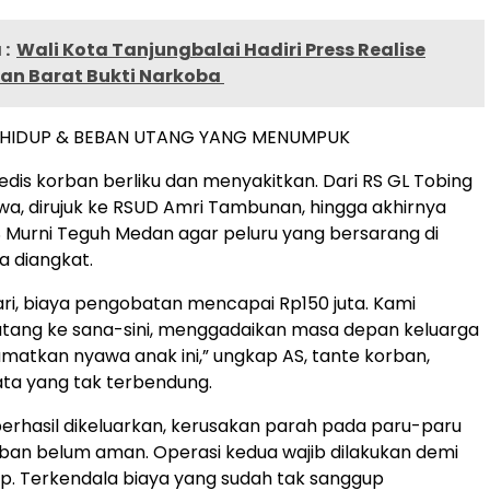
:
Wali Kota Tanjungbalai Hadiri Press Realise
n Barat Bukti Narkoba
HIDUP & BEBAN UTANG YANG MENUMPUK
dis korban berliku dan menyakitkan. Dari RS GL Tobing
a, dirujuk ke RSUD Amri Tambunan, hingga akhirnya
RS Murni Teguh Medan agar peluru yang bersarang di
sa diangkat.
ari, biaya pengobatan mencapai Rp150 juta. Kami
utang ke sana-sini, menggadaikan masa depan keluarga
atkan nyawa anak ini,” ungkap AS, tante korban,
ta yang tak terbendung.
berhasil dikeluarkan, kerusakan parah pada paru-paru
an belum aman. Operasi kedua wajib dilakukan demi
p. Terkendala biaya yang sudah tak sanggup