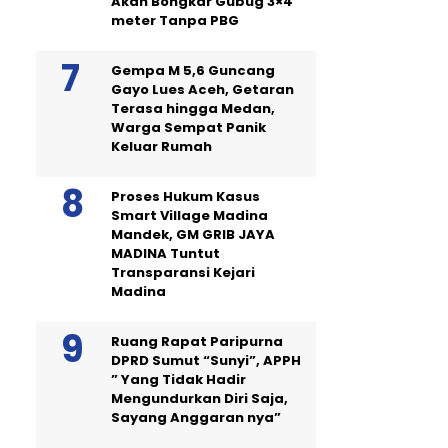
Akan Bongkar Gubug 3×4
meter Tanpa PBG
Gempa M 5,6 Guncang
Gayo Lues Aceh, Getaran
Terasa hingga Medan,
Warga Sempat Panik
Keluar Rumah
Proses Hukum Kasus
Smart Village Madina
Mandek, GM GRIB JAYA
MADINA Tuntut
Transparansi Kejari
Madina
Ruang Rapat Paripurna
DPRD Sumut “Sunyi”, APPH
” Yang Tidak Hadir
Mengundurkan Diri Saja,
Sayang Anggaran nya”