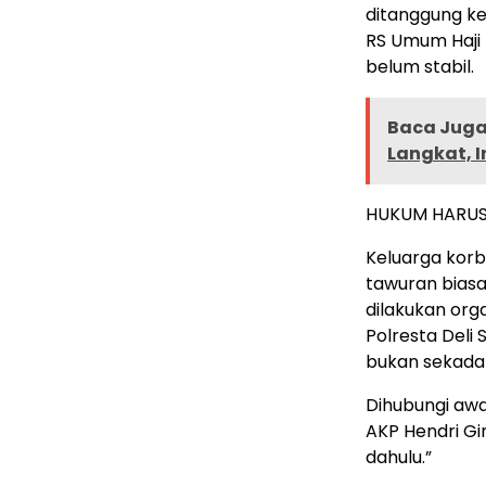
ditanggung ke
RS Umum Haji M
belum stabil.
Baca Juga 
Langkat, I
HUKUM HARUS 
Keluarga korb
tawuran bias
dilakukan orga
Polresta Deli
bukan sekadar 
Dihubungi awa
AKP Hendri Gi
dahulu.”