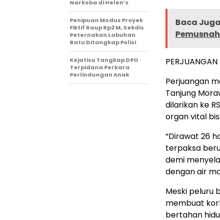
Narkoba di Helen’s
Penipuan Modus Proyek
Baca Juga 
Fiktif Raup Rp2 M, Sekdis
Pemusnaha
Peternakan Labuhan
Batu Ditangkap Polisi
Kejatisu Tangkap DPO
PERJUANGAN 
Terpidana Perkara
Perlindungan Anak
Perjuangan me
Tanjung Moraw
dilarikan ke 
organ vital bi
“Dirawat 26 h
terpaksa ber
demi menyelam
dengan air ma
Meski peluru 
membuat korb
bertahan hidu