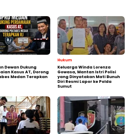
Hukum
an Dewan Dukung
Keluarga Winda Lorenza
aian Kasus AT, Dorong
Gowasa, Mantan Istri Polisi
tabes Medan Terapkan
yang Dinyatakan Mati Bunuh
Diri Resmi Lapor ke Polda
Sumut