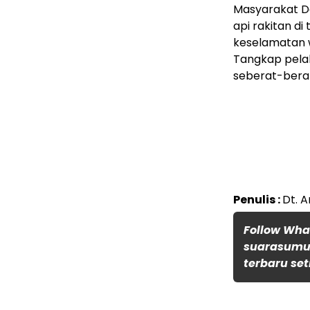
Masyarakat De
api rakitan d
keselamatan w
Tangkap pelak
seberat-berat
Penulis :
Dt. A
Follow Wh
suarasumut
terbaru set