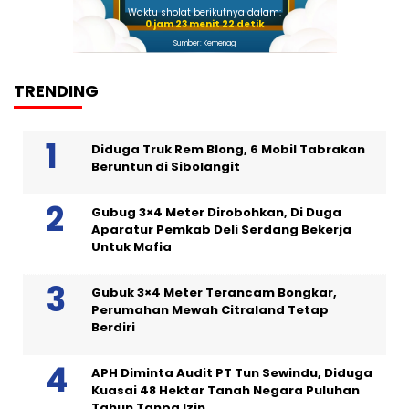
Waktu sholat berikutnya dalam:
0 jam 23 menit 22 detik
Sumber: Kemenag
TRENDING
Diduga Truk Rem Blong, 6 Mobil Tabrakan
Beruntun di Sibolangit
Gubug 3×4 Meter Dirobohkan, Di Duga
Aparatur Pemkab Deli Serdang Bekerja
Untuk Mafia
Gubuk 3×4 Meter Terancam Bongkar,
Perumahan Mewah Citraland Tetap
Berdiri
APH Diminta Audit PT Tun Sewindu, Diduga
Kuasai 48 Hektar Tanah Negara Puluhan
Tahun Tanpa Izin