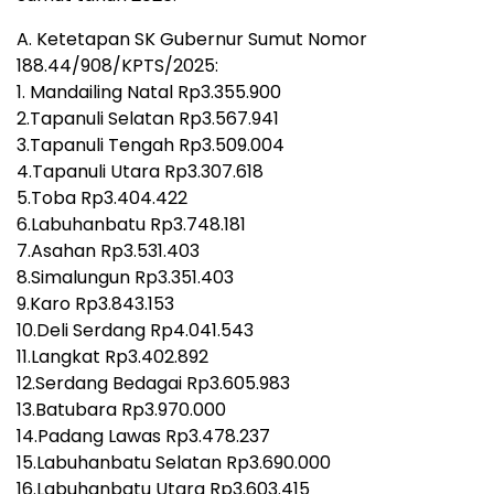
A. Ketetapan SK Gubernur Sumut Nomor
188.44/908/KPTS/2025:
1. Mandailing Natal Rp3.355.900
2.Tapanuli Selatan Rp3.567.941
3.Tapanuli Tengah Rp3.509.004
4.Tapanuli Utara Rp3.307.618
5.Toba Rp3.404.422
6.Labuhanbatu Rp3.748.181
7.Asahan Rp3.531.403
8.Simalungun Rp3.351.403
9.Karo Rp3.843.153
10.Deli Serdang Rp4.041.543
11.Langkat Rp3.402.892
12.Serdang Bedagai Rp3.605.983
13.Batubara Rp3.970.000
14.Padang Lawas Rp3.478.237
15.Labuhanbatu Selatan Rp3.690.000
16.Labuhanbatu Utara Rp3.603.415