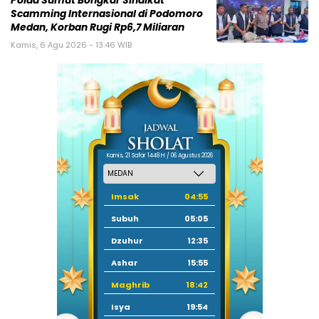
Polda Sumut Bongkar Sindikat
Scamming Internasional di Podomoro
Medan, Korban Rugi Rp6,7 Miliaran
Kamis, 6 Agu 2026 - 13:46 WIB
Kamis, 21 Safar 1448 H / 06 Agustus 2026
Imsak
04:55
Subuh
05:05
Dzuhur
12:35
Ashar
15:55
Maghrib
18:42
Isya
19:54