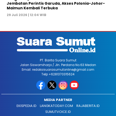
Jembatan Perintis Garuda, Akses Polonia-Johor-
Maimun Kembali Terbuka
29 Juli 2026 | 12:04 WIB
PT. Barita Suara Sumut
Jalan Siswomiharjo / Jln. Perdana No.63 Medan
Email: redaksisuarasumutonline@gmail.com
Telp +6281370315624
MEDIA PARTNER
EKISPEDIA.ID
LANGKATODAY.COM
RAJABERITA.ID
SUMUTVOICE.ID