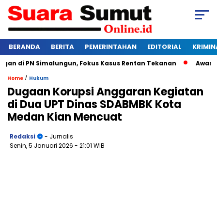
BERANDA
BERITA
PEMERINTAHAN
EDITORIAL
KRIMIN
n di PN Simalungun, Fokus Kasus Rentan Tekanan
Awas Bang
/
Home
Hukum
Dugaan Korupsi Anggaran Kegiatan
di Dua UPT Dinas SDABMBK Kota
Medan Kian Mencuat
Redaksi
- Jurnalis
Senin, 5 Januari 2026
- 21:01 WIB