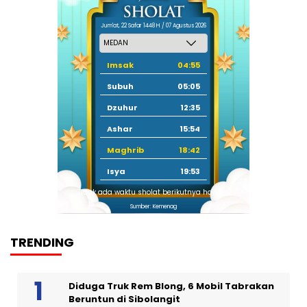
Jum'at, 22 Safar 1448 H / 07 Agustus 2026
Imsak
04:55
Subuh
05:05
Dzuhur
12:35
Ashar
15:54
Maghrib
18:42
Isya
19:53
Tidak ada waktu sholat berikutnya hari ini.
Sumber: Kemenag
TRENDING
Diduga Truk Rem Blong, 6 Mobil Tabrakan
Beruntun di Sibolangit