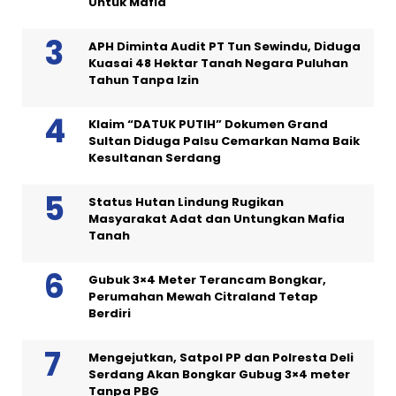
Untuk Mafia
APH Diminta Audit PT Tun Sewindu, Diduga
Kuasai 48 Hektar Tanah Negara Puluhan
Tahun Tanpa Izin
Klaim “DATUK PUTIH” Dokumen Grand
Sultan Diduga Palsu Cemarkan Nama Baik
Kesultanan Serdang
Status Hutan Lindung Rugikan
Masyarakat Adat dan Untungkan Mafia
Tanah
Gubuk 3×4 Meter Terancam Bongkar,
Perumahan Mewah Citraland Tetap
Berdiri
Mengejutkan, Satpol PP dan Polresta Deli
Serdang Akan Bongkar Gubug 3×4 meter
Tanpa PBG