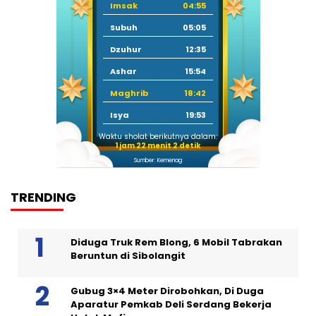
Imsak
04:55
Subuh
05:05
Dzuhur
12:35
Ashar
15:54
Maghrib
18:42
Isya
19:53
Waktu sholat berikutnya dalam:
1 jam 22 menit 1 detik
Sumber: Kemenag
TRENDING
Diduga Truk Rem Blong, 6 Mobil Tabrakan
Beruntun di Sibolangit
Gubug 3×4 Meter Dirobohkan, Di Duga
Aparatur Pemkab Deli Serdang Bekerja