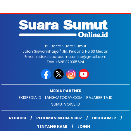
PT. Barita Suara Sumut
Jalan Siswomiharjo / Jln. Perdana No.63 Medan
Email: redaksisuarasumutonline@gmail.com
Telp +6281370315624
MEDIA PARTNER
EKISPEDIA.ID
LANGKATODAY.COM
RAJABERITA.ID
SUMUTVOICE.ID
REDAKSI
PEDOMAN MEDIA SIBER
DISCLAIMER
TENTANG KAMI
LOGIN