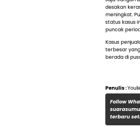
desakan keras
meningkat. Pu
status kasus 
puncak period
Kasus penjuala
terbesar yang 
berada di pus
Penulis :
Youli
Follow Wh
suarasumut
terbaru set