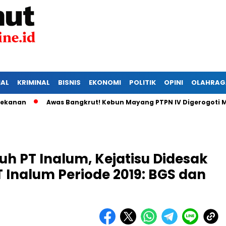
IAL
KRIMINAL
BISNIS
EKONOMI
POLITIK
OPINI
OLAHRAG
n
Awas Bangkrut! Kebun Mayang PTPN IV Digerogoti Maling
uh PT Inalum, Kejatisu Didesak
 Inalum Periode 2019: BGS dan