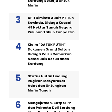
Serdang Bekerja Untuk
Mafia
APH Diminta Audit PT Tun
Sewindu, Diduga Kuasai
48 Hektar Tanah Negara
Puluhan Tahun Tanpa Izin
Klaim “DATUK PUTIH”
Dokumen Grand Sultan
Diduga Palsu Cemarkan
Nama Baik Kesultanan
Serdang
Status Hutan Lindung
Rugikan Masyarakat
Adat dan Untungkan
Mafia Tanah
Mengejutkan, Satpol PP
dan Polresta Deli Serdang