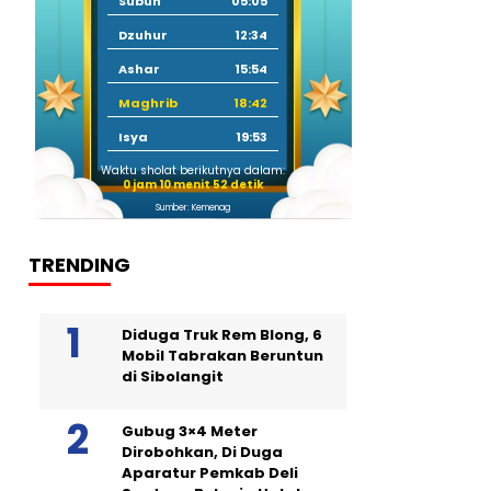
Subuh
05:05
Dzuhur
12:34
Ashar
15:54
Maghrib
18:42
Isya
19:53
Waktu sholat berikutnya dalam:
0 jam 10 menit 51 detik
Sumber: Kemenag
TRENDING
Diduga Truk Rem Blong, 6
Mobil Tabrakan Beruntun
di Sibolangit
Gubug 3×4 Meter
Dirobohkan, Di Duga
Aparatur Pemkab Deli