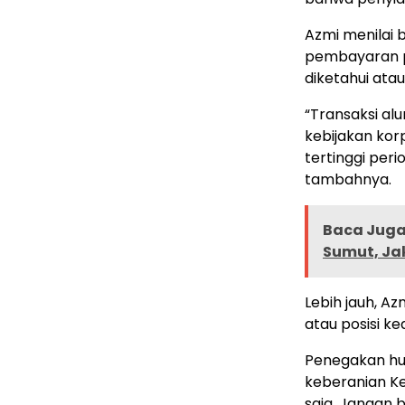
Azmi menilai
pembayaran p
diketahui atau
“Transaksi alu
kebijakan kor
tertinggi peri
tambahnya.
Baca Juga 
Sumut, Ja
Lebih jauh, A
atau posisi ke
Penegakan hu
keberanian Kej
saja. Jangan b