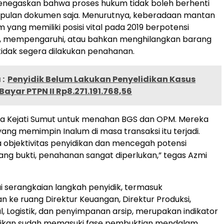
enegaskan bahwa proses hukum tidak boleh berhenti
ulan dokumen saja. Menurutnya, keberadaan mantan
m yang memiliki posisi vital pada 2019 berpotensi
mempengaruhi, atau bahkan menghilangkan barang
 tidak segera dilakukan penahanan.
:
Penyidik Belum Lakukan Penyelidikan Kasus
Bayar PTPN II Rp8.271.191.768,56
a Kejati Sumut untuk menahan BGS dan OPM. Mereka
yang memimpin Inalum di masa transaksi itu terjadi.
objektivitas penyidikan dan mencegah potensi
ang bukti, penahanan sangat diperlukan,” tegas Azmi
 serangkaian langkah penyidik, termasuk
 ke ruang Direktur Keuangan, Direktur Produksi,
, Logistik, dan penyimpanan arsip, merupakan indikator
ikan sudah memasuki fase pembuktian mendalam.