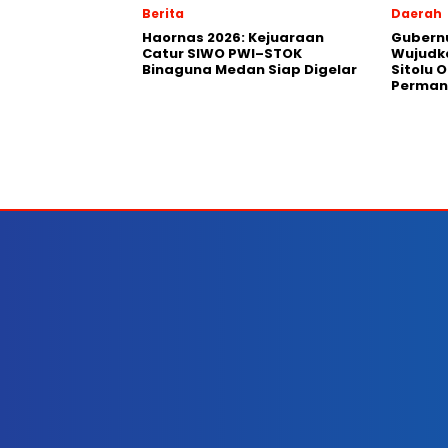
Berita
Daerah
Haornas 2026: Kejuaraan
Gubernu
Catur SIWO PWI–STOK
Wujudk
Binaguna Medan Siap Digelar
Sitolu O
Perman