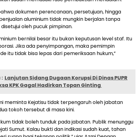
 bahwa dokumen perencanaan, persetujuan, hingga
enjualan aluminium tidak mungkin berjalan tanpa
 disetujui oleh pucuk pimpinan.
minium bernilai besar itu bukan keputusan level staf. Itu
porasi. Jika ada penyimpangan, maka pemimpin
ode itu tidak bisa lepas dari pemeriksaan hukum,”
:
Lanjutan Sidang Dugaan Korupsi Di Dinas PUPR
ksa KPK Gagal Hadirkan Topan Ginting
zmi meminta Kejatisu tidak terpengaruh oleh jabatan
dua tokoh tersebut di masa kini.
kum tidak boleh tunduk pada jabatan. Publik menunggu
ati Sumut. Kalau bukti dan indikasi sudah kuat, tahan
eri ruang bagi tekanan politik,” ujar Azmi.Dengan