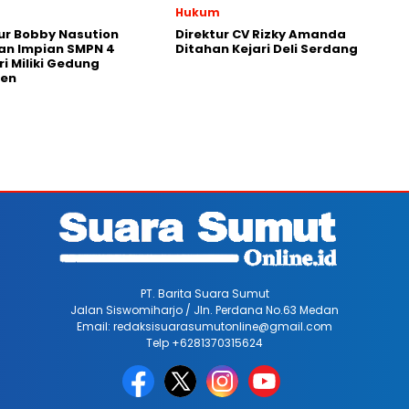
Hukum
r Bobby Nasution
Direktur CV Rizky Amanda
an Impian SMPN 4
Ditahan Kejari Deli Serdang
ri Miliki Gedung
en
PT. Barita Suara Sumut
Jalan Siswomiharjo / Jln. Perdana No.63 Medan
Email: redaksisuarasumutonline@gmail.com
Telp +6281370315624