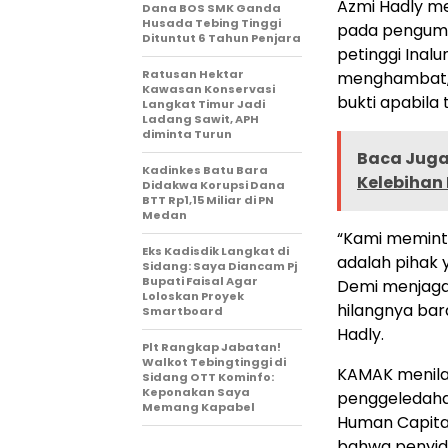
Azmi Hadly m
Dana BOS SMK Ganda
Husada Tebing Tinggi
pada pengump
Dituntut 6 Tahun Penjara
petinggi Inalu
Ratusan Hektar
menghambat, 
Kawasan Konservasi
bukti apabila
Langkat Timur Jadi
Ladang Sawit, APH
diminta Turun
Baca Juga 
Kadinkes Batu Bara
Kelebihan 
Didakwa Korupsi Dana
BTT Rp1,15 Miliar di PN
Medan
“Kami memint
Eks Kadisdik Langkat di
adalah pihak 
Sidang: Saya Diancam Pj
Bupati Faisal Agar
Demi menjaga 
Loloskan Proyek
hilangnya bar
Smartboard
Hadly.
Plt Rangkap Jabatan!
Walkot Tebingtinggi di
KAMAK menilai
Sidang OTT Kominfo:
Keponakan Saya
penggeledahan
Memang Kapabel
Human Capital
bahwa penyid