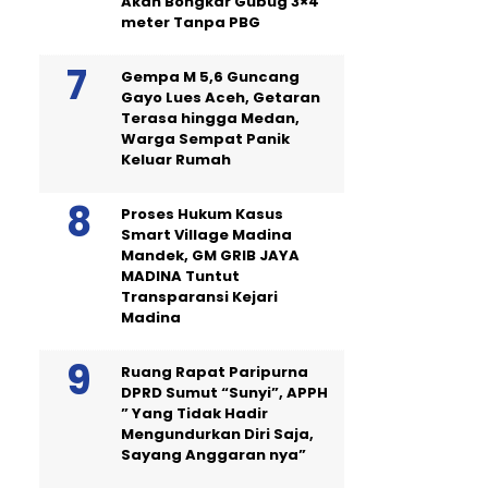
Akan Bongkar Gubug 3×4
meter Tanpa PBG
Gempa M 5,6 Guncang
Gayo Lues Aceh, Getaran
Terasa hingga Medan,
Warga Sempat Panik
Keluar Rumah
Proses Hukum Kasus
Smart Village Madina
Mandek, GM GRIB JAYA
MADINA Tuntut
Transparansi Kejari
Madina
Ruang Rapat Paripurna
DPRD Sumut “Sunyi”, APPH
” Yang Tidak Hadir
Mengundurkan Diri Saja,
Sayang Anggaran nya”