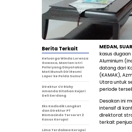
MEDAN, SUAR
Berita Terkait
kasus dugaan 
Keluarga Winda Lorenza
Aluminium (In
Gowasa, Mantan Istri
datang dari Ko
Polisi yang Dinyatakan
Mati Bunuh Diri Resmi
(KAMAK), Azmi
Lapor ke Polda Sumut
Utara untuk 
Direktur CV Rizky
periode terse
Amanda Ditahan Kejari
Deli Serdang
Desakan ini m
Eks Kadisdik Langkat
intensif di ka
dan Direktur PT
direktorat st
Bismacindo Terseret 2
Kasus Korupsi
terkait penju
Lima Terdakwa Korupsi