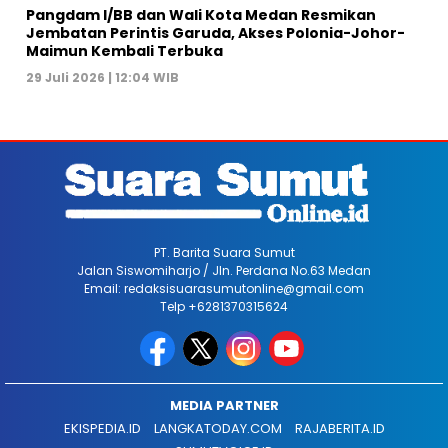
Pangdam I/BB dan Wali Kota Medan Resmikan
Jembatan Perintis Garuda, Akses Polonia-Johor-
Maimun Kembali Terbuka
29 Juli 2026 | 12:04 WIB
PT. Barita Suara Sumut
Jalan Siswomiharjo / Jln. Perdana No.63 Medan
Email: redaksisuarasumutonline@gmail.com
Telp +6281370315624
MEDIA PARTNER
EKISPEDIA.ID
LANGKATODAY.COM
RAJABERITA.ID