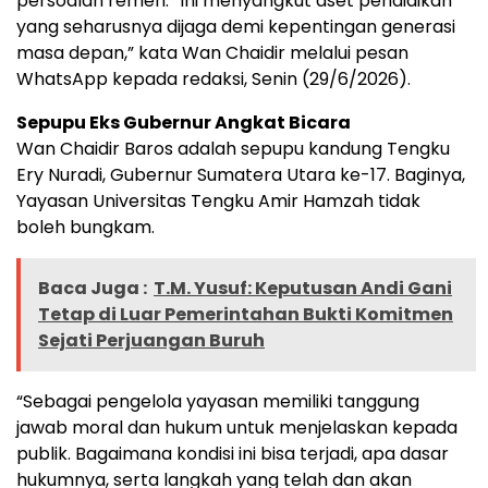
persoalan remeh. “Ini menyangkut aset pendidikan
yang seharusnya dijaga demi kepentingan generasi
masa depan,” kata Wan Chaidir melalui pesan
WhatsApp kepada redaksi, Senin (29/6/2026).
Sepupu Eks Gubernur Angkat Bicara
Wan Chaidir Baros adalah sepupu kandung Tengku
Ery Nuradi, Gubernur Sumatera Utara ke-17. Baginya,
Yayasan Universitas Tengku Amir Hamzah tidak
boleh bungkam.
Baca Juga :
T.M. Yusuf: Keputusan Andi Gani
Tetap di Luar Pemerintahan Bukti Komitmen
Sejati Perjuangan Buruh
“Sebagai pengelola yayasan memiliki tanggung
jawab moral dan hukum untuk menjelaskan kepada
publik. Bagaimana kondisi ini bisa terjadi, apa dasar
hukumnya, serta langkah yang telah dan akan