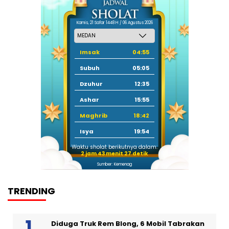
Kamis, 21 Safar 1448 H / 06 Agustus 2026
Imsak
04:55
Subuh
05:05
Dzuhur
12:35
Ashar
15:55
Maghrib
18:42
Isya
19:54
Waktu sholat berikutnya dalam:
2 jam 43 menit 27 detik
Sumber: Kemenag
TRENDING
Diduga Truk Rem Blong, 6 Mobil Tabrakan