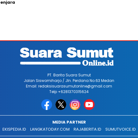
Penjara
PT. Barita Suara Sumut
Jalan Siswomiharjo / Jln. Perdana No.63 Medan
Email: redaksisuarasumutonline@gmail.com
Telp +6281370315624
MEDIA PARTNER
EKISPEDIA.ID
LANGKATODAY.COM
RAJABERITA.ID
SUMUTVOICE.ID