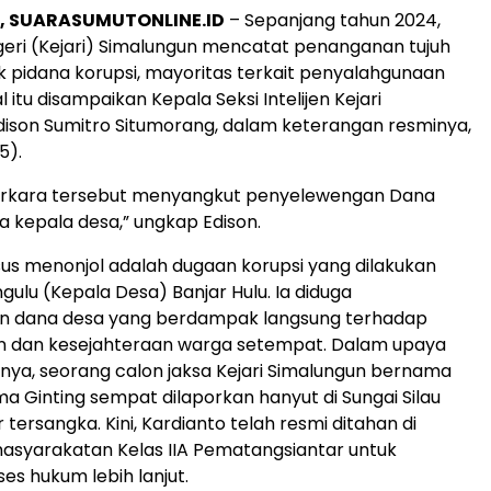
, SUARASUMUTONLINE.ID
– Sepanjang tahun 2024,
eri (Kejari) Simalungun mencatat penanganan tujuh
k pidana korupsi, mayoritas terkait penyalahgunaan
 itu disampaikan Kepala Seksi Intelijen Kejari
dison Sumitro Situmorang, dalam keterangan resminya,
5).
erkara tersebut menyangkut penyelewengan Dana
a kepala desa,” ungkap Edison.
sus menonjol adalah dugaan korupsi yang dilakukan
gulu (Kepala Desa) Banjar Hulu. Ia diduga
 dana desa yang berdampak langsung terhadap
dan kesejahteraan warga setempat. Dalam upaya
ya, seorang calon jaksa Kejari Simalungun bernama
a Ginting sempat dilaporkan hanyut di Sungai Silau
tersangka. Kini, Kardianto telah resmi ditahan di
syarakatan Kelas IIA Pematangsiantar untuk
es hukum lebih lanjut.