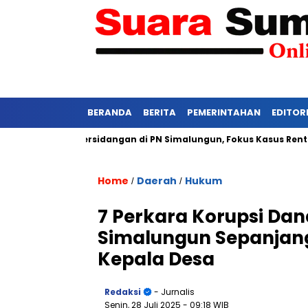
BERANDA
BERITA
PEMERINTAHAN
EDITOR
asi Ketat Persidangan di PN Simalungun, Fokus Kasus Rentan Te
Home
Daerah
Hukum
/
/
7 Perkara Korupsi Dan
Simalungun Sepanjang
Kepala Desa
Redaksi
- Jurnalis
Senin, 28 Juli 2025
- 09:18 WIB