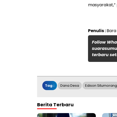
masyarakat,”
Penulis :
Bara
Follow Wh
suarasumut
terbaru set
Tag :
Dana Desa
Edison Situmorang
Berita Terbaru