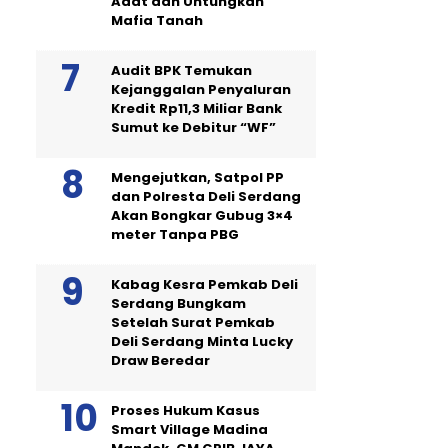
Adat dan Untungkan
Mafia Tanah
Audit BPK Temukan
Kejanggalan Penyaluran
Kredit Rp11,3 Miliar Bank
Sumut ke Debitur “WF”
Mengejutkan, Satpol PP
dan Polresta Deli Serdang
Akan Bongkar Gubug 3×4
meter Tanpa PBG
Kabag Kesra Pemkab Deli
Serdang Bungkam
Setelah Surat Pemkab
Deli Serdang Minta Lucky
Draw Beredar
Proses Hukum Kasus
Smart Village Madina