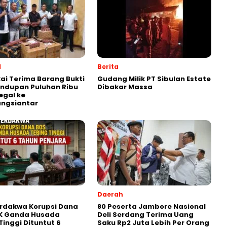
l
Berita
ai Terima Barang Bukti
Gudang Milik PT Sibulan Estate
ndupan Puluhan Ribu
Dibakar Massa
legal ke
ngsiantar
Daerah
rdakwa Korupsi Dana
80 Peserta Jambore Nasional
K Ganda Husada
Deli Serdang Terima Uang
Tinggi Dituntut 6
Saku Rp2 Juta Lebih Per Orang