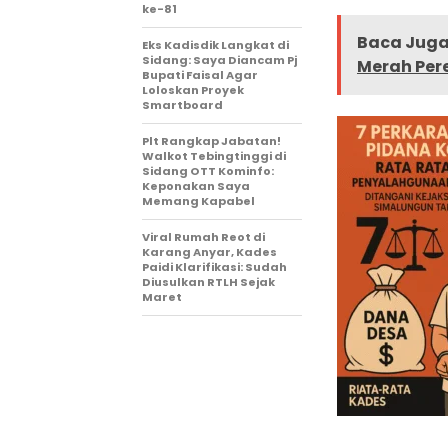
ke-81
Baca Juga 
Eks Kadisdik Langkat di
Sidang: Saya Diancam Pj
Merah Per
Bupati Faisal Agar
Loloskan Proyek
Smartboard
Plt Rangkap Jabatan!
Walkot Tebingtinggi di
Sidang OTT Kominfo:
Keponakan Saya
Memang Kapabel
Viral Rumah Reot di
Karang Anyar, Kades
Paidi Klarifikasi: Sudah
Diusulkan RTLH Sejak
Maret