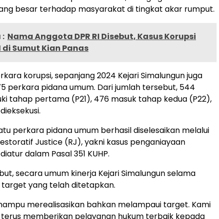
ng besar terhadap masyarakat di tingkat akar rumput.
:
Nama Anggota DPR RI Disebut, Kasus Korupsi
I di Sumut Kian Panas
rkara korupsi, sepanjang 2024 Kejari Simalungun juga
 perkara pidana umum. Dari jumlah tersebut, 544
i tahap pertama (P21), 476 masuk tahap kedua (P22),
dieksekusi.
atu perkara pidana umum berhasil diselesaikan melalui
storatif Justice (RJ), yakni kasus penganiayaan
iatur dalam Pasal 351 KUHP.
ut, secara umum kinerja Kejari Simalungun selama
 target yang telah ditetapkan.
i mampu merealisasikan bahkan melampaui target. Kami
terus memberikan pelayanan hukum terbaik kepada