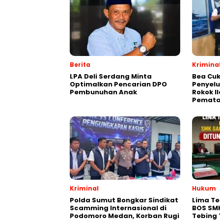
Berita
Krimina
LPA Deli Serdang Minta
Bea Cuk
Optimalkan Pencarian DPO
Penyelu
Pembunuhan Anak
Rokok I
Pemata
Kriminal
Hukum
Polda Sumut Bongkar Sindikat
Lima Te
Scamming Internasional di
BOS SM
Podomoro Medan, Korban Rugi
Tebing 