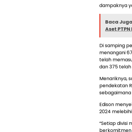
dampaknya ya
Baca Juga 
Aset PTPN 
Di samping pe
menangani 675
telah memasuk
dan 375 telah 
Menariknya, s
pendekatan Re
sebagaimana d
Edison menyeb
2024 melebihi
“Setiap divis
berkomitmen 