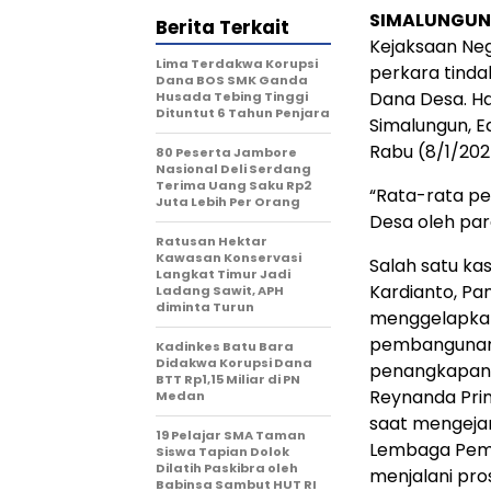
SIMALUNGUN
Berita Terkait
Kejaksaan Neg
Lima Terdakwa Korupsi
perkara tinda
Dana BOS SMK Ganda
Dana Desa. Hal
Husada Tebing Tinggi
Dituntut 6 Tahun Penjara
Simalungun, E
Rabu (8/1/202
80 Peserta Jambore
Nasional Deli Serdang
Terima Uang Saku Rp2
“Rata-rata p
Juta Lebih Per Orang
Desa oleh par
Ratusan Hektar
Kawasan Konservasi
Salah satu ka
Langkat Timur Jadi
Kardianto, Pan
Ladang Sawit, APH
diminta Turun
menggelapkan
pembangunan 
Kadinkes Batu Bara
Didakwa Korupsi Dana
penangkapann
BTT Rp1,15 Miliar di PN
Reynanda Prim
Medan
saat mengejar 
19 Pelajar SMA Taman
Lembaga Pema
Siswa Tapian Dolok
Dilatih Paskibra oleh
menjalani pros
Babinsa Sambut HUT RI