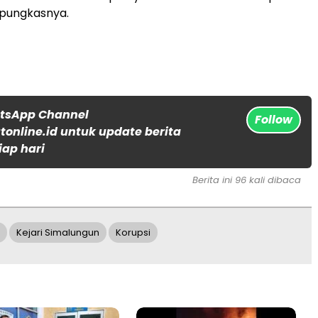
 pungkasnya.
atsApp Channel
Follow
online.id untuk update berita
iap hari
Berita ini 96 kali dibaca
Kejari Simalungun
Korupsi