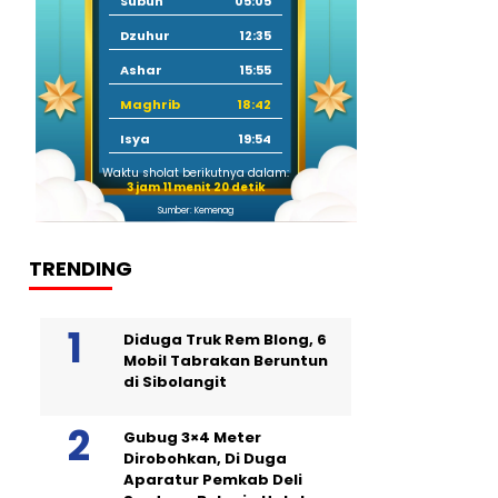
Subuh
05:05
Dzuhur
12:35
Ashar
15:55
Maghrib
18:42
Isya
19:54
Waktu sholat berikutnya dalam:
3 jam 11 menit 19 detik
Sumber: Kemenag
TRENDING
Diduga Truk Rem Blong, 6
Mobil Tabrakan Beruntun
di Sibolangit
Gubug 3×4 Meter
Dirobohkan, Di Duga
Aparatur Pemkab Deli