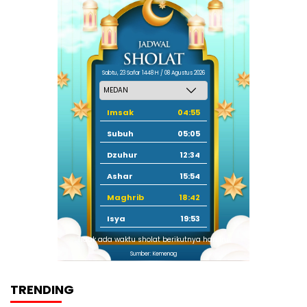
Sabtu, 23 Safar 1448 H / 08 Agustus 2026
Imsak
04:55
Subuh
05:05
Dzuhur
12:34
Ashar
15:54
Maghrib
18:42
Isya
19:53
Tidak ada waktu sholat berikutnya hari ini.
Sumber: Kemenag
TRENDING