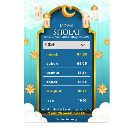
Sabtu, 23 Safar 1448 H / 08 Agustus 2026
Imsak
04:55
Subuh
05:05
Dzuhur
12:34
Ashar
15:54
Maghrib
18:42
Isya
19:53
Waktu sholat berikutnya dalam:
2 jam 26 menit 6 detik
Sumber: Kemenag