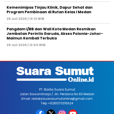
Kemenimipas Tinjau Klinik, Dapur Sehat dan
Program Pembinaan di Rutan Kelas I Medan
29 Juli 2026 | 13:13 WIB
Pangdam I/BB dan Wali Kota Medan Resmikan
Jembatan Perintis Garuda, Akses Polonia-Johor-
Maimun Kembali Terbuka
29 Juli 2026 | 12:04 WIB
PT. Barita Suara Sumut
Jalan Siswomiharjo / Jln. Perdana No.63 Medan
Email: redaksisuarasumutonline@gmail.com
Telp +6281370315624