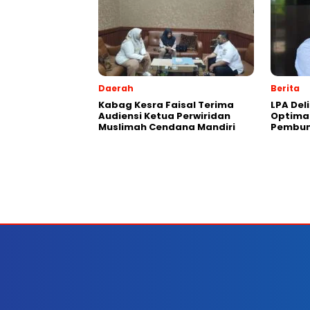
Daerah
Berita
Kabag Kesra Faisal Terima
LPA Del
Audiensi Ketua Perwiridan
Optima
Muslimah Cendana Mandiri
Pembun