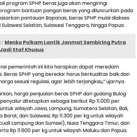
ali program SPHP beras juga akan mengiringi
program bantuan pangan beras yang diluncurkan pada
rdasarkan pantauan Bapanas, beras SPHP mulai diakses
 Sulawesi Selatan, Sulawesi Tenggara, hingga Papua.
:
Menko Polkam Lantik Janmat Sembiring Putra
Jadi Staf Khusus
ensi pemerintah ini kita harapkan dapat meredam
ga. Beras SPHP yang beredar harus berkualitas baik dan
harga sesuai regulasi, agar lebih terjangkau,” ujarnya.
kan, harga penjualan beras SPHP dari gudang Bulog
penyalur ditetapkan sebagai berikut Rp 11.000 per
 untuk wilayah Jawa, Lampung, Sumatera Selatan, Bali,
Barat, dan Sulawesi; Rp 11.300 per kg untuk wilayah
uali Lampung dan Sumsel), Nusa Tenggara Timur, dan
erta Rp 11.600 per kg untuk wilayah Maluku dan Papua.