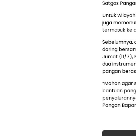
Satgas Pangan 
Untuk wilayah 
juga memerlu
termasuk ke d
Sebelumnya, d
daring bersa
Jumat (11/7)
dua instrumen
pangan beras
“Mohon agar 
bantuan panga
penyalurannya
Pangan Bapana