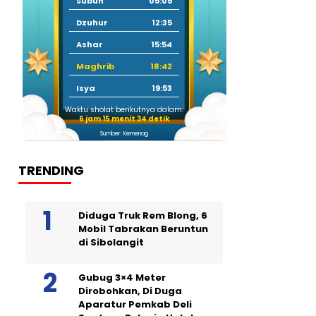
Subuh
05:05
Dzuhur
12:35
Ashar
15:54
Maghrib
18:42
Isya
19:53
Waktu sholat berikutnya dalam:
6 jam 15 menit 33 detik
Sumber: Kemenag
TRENDING
Diduga Truk Rem Blong, 6
Mobil Tabrakan Beruntun
di Sibolangit
Gubug 3×4 Meter
Dirobohkan, Di Duga
Aparatur Pemkab Deli