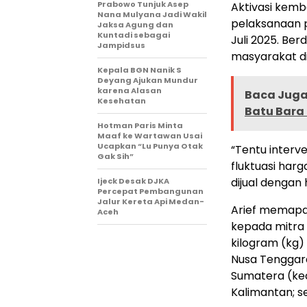
Prabowo Tunjuk Asep
Aktivasi kemb
Nana Mulyana Jadi Wakil
pelaksanaan 
Jaksa Agung dan
Kuntadi sebagai
Juli 2025. Be
Jampidsus
masyarakat di
Kepala BGN Nanik S
Deyang Ajukan Mundur
karena Alasan
Baca Juga 
Kesehatan
Batu Bara 
Hotman Paris Minta
Maaf ke Wartawan Usai
Ucapkan “Lu Punya Otak
“Tentu interv
Gak Sih”
fluktuasi har
dijual dengan 
Ijeck Desak DJKA
Percepat Pembangunan
Jalur Kereta Api Medan-
Arief memapar
Aceh
kepada mitra 
kilogram (kg)
Nusa Tenggara 
Sumatera (kec
Kalimantan; s