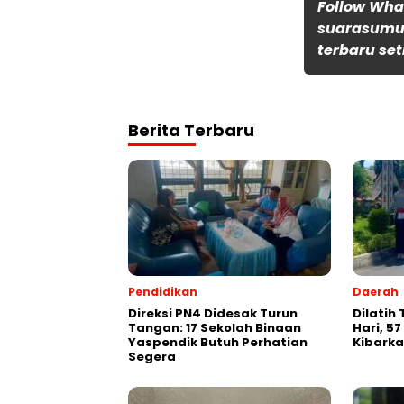
Follow Wh
suarasumut
terbaru set
Berita Terbaru
Pendidikan
Daerah
Direksi PN4 Didesak Turun
Dilatih
Tangan: 17 Sekolah Binaan
Hari, 57
Yaspendik Butuh Perhatian
Kibarka
Segera