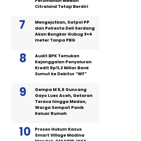
Perumahan Mewah
Citraland Tetap Berdiri
Mengejutkan, Satpol PP
dan Polresta Deli Serdang
Akan Bongkar Gubug 3×4
meter Tanpa PBG
Audit BPK Temukan
Kejanggalan Penyaluran
Kredit Rp11,3 Miliar Bank
Sumut ke Debitur “WF”
Gempa M 5,6 Guncang
Gayo Lues Aceh, Getaran
Terasa hingga Medan,
Warga Sempat Panik
Keluar Rumah
Proses Hukum Kasus
Smart Village Madina