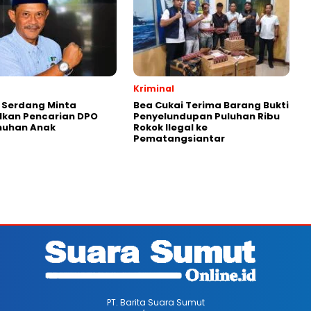
Kriminal
i Serdang Minta
Bea Cukai Terima Barang Bukti
lkan Pencarian DPO
Penyelundupan Puluhan Ribu
uhan Anak
Rokok Ilegal ke
Pematangsiantar
PT. Barita Suara Sumut