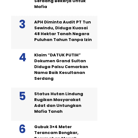
Serdang Bekerja Untuk
Mafia
APH Diminta Audit PT Tun
Sewindu, Diduga Kuasai
48 Hektar Tanah Negara
Puluhan Tahun Tanpa Izin
Klaim “DATUK PUTIH”
Dokumen Grand Sultan
Diduga Palsu Cemarkan
Nama Baik Kesultanan
Serdang
Status Hutan Lindung
Rugikan Masyarakat
Adat dan Untungkan
Mafia Tanah
Gubuk 3×4 Meter
Terancam Bongkar,