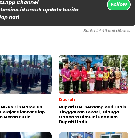
atsApp Channel
Follow
online.id untuk update berita
iap hari
Berita ini 46 kali dibaca
Daerah
 TNI-Polri Selama 60
Bupati Deli Serdang Asri Ludin
 Pelajar Siantar Siap
Tinggalkan Lokasi, Diduga
n Merah Putih
Upacara Dimulai Sebelum
Bupati Hadir