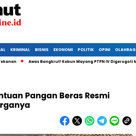
IAL
KRIMINAL
BISNIS
EKONOMI
POLITIK
OPINI
OLAHRAG
Awas Bangkrut! Kebun Mayang PTPN IV Digerogoti Maling,
ntuan Pangan Beras Resmi
Harganya