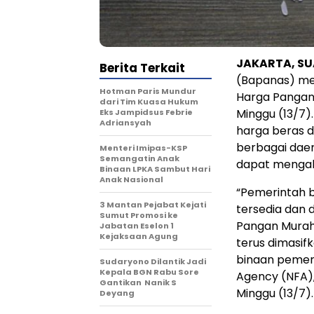
JAKARTA, S
Berita Terkait
(Bapanas) me
Hotman Paris Mundur
Harga Pangan 
dari Tim Kuasa Hukum
Minggu (13/7)
Eks Jampidsus Febrie
Adriansyah
harga beras 
berbagai dae
Menteri Imipas-KSP
Semangatin Anak
dapat mengak
Binaan LPKA Sambut Hari
Anak Nasional
“Pemerintah 
3 Mantan Pejabat Kejati
tersedia dan 
Sumut Promosi ke
Pangan Murah 
Jabatan Eselon 1
Kejaksaan Agung
terus dimasif
binaan pemeri
Sudaryono Dilantik Jadi
Kepala BGN Rabu Sore
Agency (NFA),
Gantikan Nanik S
Minggu (13/7).
Deyang