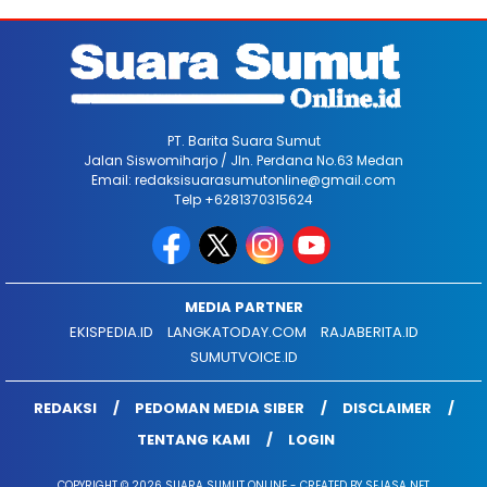
PT. Barita Suara Sumut
Jalan Siswomiharjo / Jln. Perdana No.63 Medan
Email: redaksisuarasumutonline@gmail.com
Telp +6281370315624
MEDIA PARTNER
EKISPEDIA.ID
LANGKATODAY.COM
RAJABERITA.ID
SUMUTVOICE.ID
REDAKSI
PEDOMAN MEDIA SIBER
DISCLAIMER
TENTANG KAMI
LOGIN
COPYRIGHT © 2026 SUARA SUMUT ONLINE - CREATED BY SEJASA NET