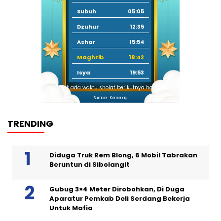
Subuh
05:05
Dzuhur
12:35
Ashar
15:54
Maghrib
18:42
Isya
19:53
Tidak ada waktu sholat berikutnya hari ini.
Sumber: Kemenag
TRENDING
Diduga Truk Rem Blong, 6 Mobil Tabrakan
Beruntun di Sibolangit
Gubug 3×4 Meter Dirobohkan, Di Duga
Aparatur Pemkab Deli Serdang Bekerja
Untuk Mafia