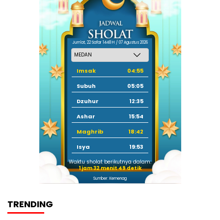
Jum'at, 22 Safar 1448 H / 07 Agustus 2026
Imsak
04:55
Subuh
05:05
Dzuhur
12:35
Ashar
15:54
Maghrib
18:42
Isya
19:53
Waktu sholat berikutnya dalam:
1 jam 32 menit 49 detik
Sumber: Kemenag
TRENDING