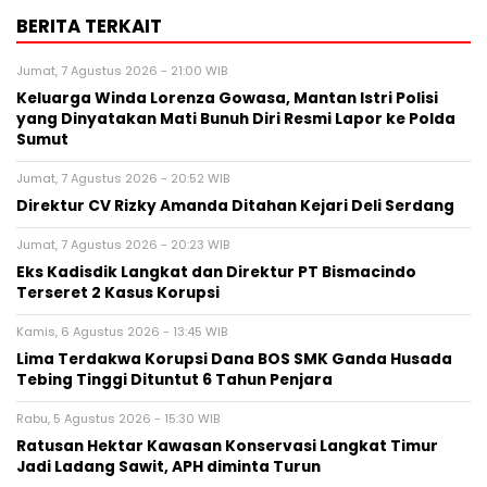
BERITA TERKAIT
Jumat, 7 Agustus 2026 - 21:00 WIB
Keluarga Winda Lorenza Gowasa, Mantan Istri Polisi
yang Dinyatakan Mati Bunuh Diri Resmi Lapor ke Polda
Sumut
Jumat, 7 Agustus 2026 - 20:52 WIB
Direktur CV Rizky Amanda Ditahan Kejari Deli Serdang
Jumat, 7 Agustus 2026 - 20:23 WIB
Eks Kadisdik Langkat dan Direktur PT Bismacindo
Terseret 2 Kasus Korupsi
Kamis, 6 Agustus 2026 - 13:45 WIB
Lima Terdakwa Korupsi Dana BOS SMK Ganda Husada
Tebing Tinggi Dituntut 6 Tahun Penjara
Rabu, 5 Agustus 2026 - 15:30 WIB
Ratusan Hektar Kawasan Konservasi Langkat Timur
Jadi Ladang Sawit, APH diminta Turun