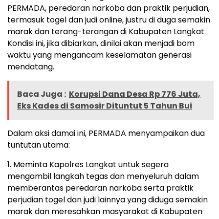
PERMADA, peredaran narkoba dan praktik perjudian,
termasuk togel dan judi online, justru di duga semakin
marak dan terang-terangan di Kabupaten Langkat.
Kondisi ini, jika dibiarkan, dinilai akan menjadi bom
waktu yang mengancam keselamatan generasi
mendatang.
Baca Juga :
Korupsi Dana Desa Rp 776 Juta,
Eks Kades di Samosir Dituntut 5 Tahun Bui
Dalam aksi damai ini, PERMADA menyampaikan dua
tuntutan utama:
1. Meminta Kapolres Langkat untuk segera
mengambil langkah tegas dan menyeluruh dalam
memberantas peredaran narkoba serta praktik
perjudian togel dan judi lainnya yang diduga semakin
marak dan meresahkan masyarakat di Kabupaten