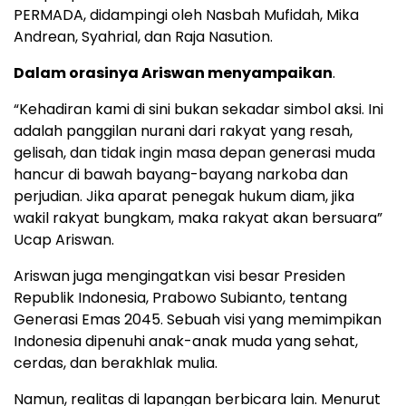
PERMADA, didampingi oleh Nasbah Mufidah, Mika
Andrean, Syahrial, dan Raja Nasution.
Dalam orasinya Ariswan menyampaikan
.
“Kehadiran kami di sini bukan sekadar simbol aksi. Ini
adalah panggilan nurani dari rakyat yang resah,
gelisah, dan tidak ingin masa depan generasi muda
hancur di bawah bayang-bayang narkoba dan
perjudian. Jika aparat penegak hukum diam, jika
wakil rakyat bungkam, maka rakyat akan bersuara”
Ucap Ariswan.
Ariswan juga mengingatkan visi besar Presiden
Republik Indonesia, Prabowo Subianto, tentang
Generasi Emas 2045. Sebuah visi yang memimpikan
Indonesia dipenuhi anak-anak muda yang sehat,
cerdas, dan berakhlak mulia.
Namun, realitas di lapangan berbicara lain. Menurut