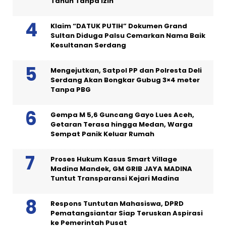
Tahun Tanpa Izin
Klaim “DATUK PUTIH” Dokumen Grand
Sultan Diduga Palsu Cemarkan Nama Baik
Kesultanan Serdang
Mengejutkan, Satpol PP dan Polresta Deli
Serdang Akan Bongkar Gubug 3×4 meter
Tanpa PBG
Gempa M 5,6 Guncang Gayo Lues Aceh,
Getaran Terasa hingga Medan, Warga
Sempat Panik Keluar Rumah
Proses Hukum Kasus Smart Village
Madina Mandek, GM GRIB JAYA MADINA
Tuntut Transparansi Kejari Madina
Respons Tuntutan Mahasiswa, DPRD
Pematangsiantar Siap Teruskan Aspirasi
ke Pemerintah Pusat