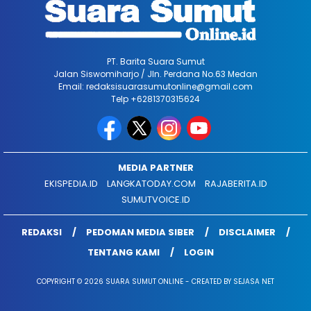
PT. Barita Suara Sumut
Jalan Siswomiharjo / Jln. Perdana No.63 Medan
Email: redaksisuarasumutonline@gmail.com
Telp +6281370315624
MEDIA PARTNER
EKISPEDIA.ID
LANGKATODAY.COM
RAJABERITA.ID
SUMUTVOICE.ID
REDAKSI
PEDOMAN MEDIA SIBER
DISCLAIMER
TENTANG KAMI
LOGIN
COPYRIGHT © 2026 SUARA SUMUT ONLINE - CREATED BY SEJASA NET