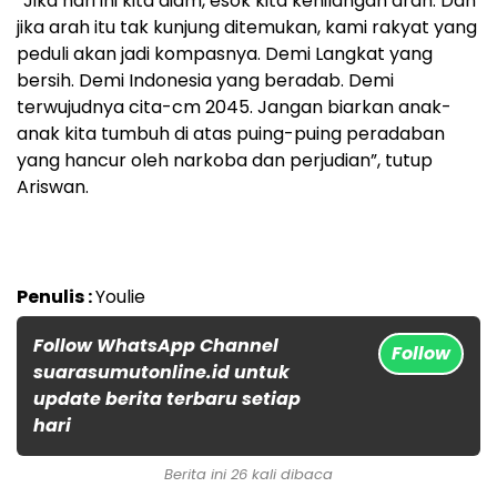
“Jika hari ini kita diam, esok kita kehilangan arah. Dan
jika arah itu tak kunjung ditemukan, kami rakyat yang
peduli akan jadi kompasnya. Demi Langkat yang
bersih. Demi Indonesia yang beradab. Demi
terwujudnya cita-cm 2045. Jangan biarkan anak-
anak kita tumbuh di atas puing-puing peradaban
yang hancur oleh narkoba dan perjudian”, tutup
Ariswan.
Penulis :
Youlie
Follow WhatsApp Channel
Follow
suarasumutonline.id untuk
update berita terbaru setiap
hari
Berita ini 26 kali dibaca