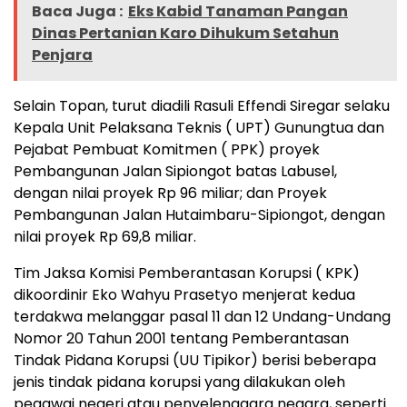
Baca Juga :
Eks Kabid Tanaman Pangan
Dinas Pertanian Karo Dihukum Setahun
Penjara
Selain Topan, turut diadili Rasuli Effendi Siregar selaku
Kepala Unit Pelaksana Teknis ( UPT) Gunungtua dan
Pejabat Pembuat Komitmen ( PPK) proyek
Pembangunan Jalan Sipiongot batas Labusel,
dengan nilai proyek Rp 96 miliar; dan Proyek
Pembangunan Jalan Hutaimbaru-Sipiongot, dengan
nilai proyek Rp 69,8 miliar.
Tim Jaksa Komisi Pemberantasan Korupsi ( KPK)
dikoordinir Eko Wahyu Prasetyo menjerat kedua
terdakwa melanggar pasal 11 dan 12 Undang-Undang
Nomor 20 Tahun 2001 tentang Pemberantasan
Tindak Pidana Korupsi (UU Tipikor) berisi beberapa
jenis tindak pidana korupsi yang dilakukan oleh
pegawai negeri atau penyelenggara negara, seperti