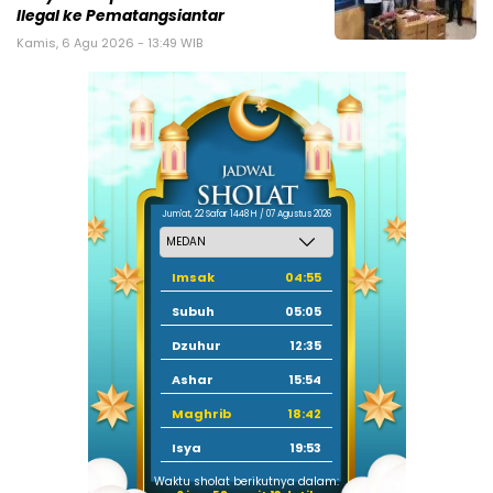
Ilegal ke Pematangsiantar
Kamis, 6 Agu 2026 - 13:49 WIB
Jum'at, 22 Safar 1448 H / 07 Agustus 2026
Imsak
04:55
Subuh
05:05
Dzuhur
12:35
Ashar
15:54
Maghrib
18:42
Isya
19:53
Waktu sholat berikutnya dalam: