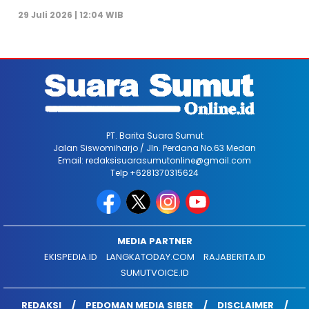
29 Juli 2026 | 12:04 WIB
PT. Barita Suara Sumut
Jalan Siswomiharjo / Jln. Perdana No.63 Medan
Email: redaksisuarasumutonline@gmail.com
Telp +6281370315624
MEDIA PARTNER
EKISPEDIA.ID
LANGKATODAY.COM
RAJABERITA.ID
SUMUTVOICE.ID
REDAKSI
PEDOMAN MEDIA SIBER
DISCLAIMER