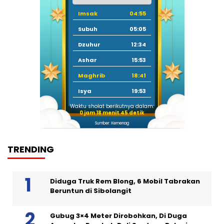
Imsak
04:55
Subuh
05:05
Dzuhur
12:34
Ashar
15:53
Maghrib
18:41
Isya
19:53
Waktu sholat berikutnya dalam:
0 jam 18 menit 44 detik
Sumber: Kemenag
TRENDING
Diduga Truk Rem Blong, 6 Mobil Tabrakan
Beruntun di Sibolangit
Gubug 3×4 Meter Dirobohkan, Di Duga