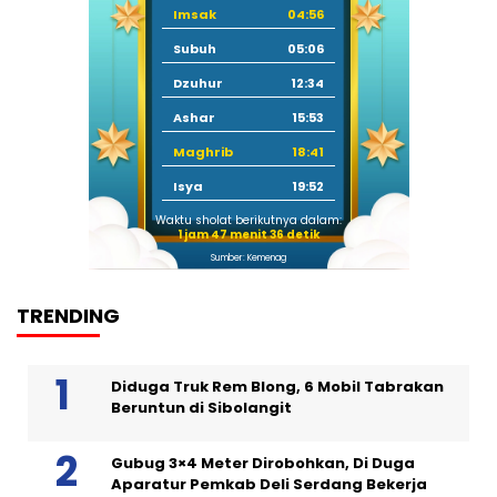
Imsak
04:56
Subuh
05:06
Dzuhur
12:34
Ashar
15:53
Maghrib
18:41
Isya
19:52
Waktu sholat berikutnya dalam:
1 jam 47 menit 35 detik
Sumber: Kemenag
TRENDING
Diduga Truk Rem Blong, 6 Mobil Tabrakan
Beruntun di Sibolangit
Gubug 3×4 Meter Dirobohkan, Di Duga
Aparatur Pemkab Deli Serdang Bekerja