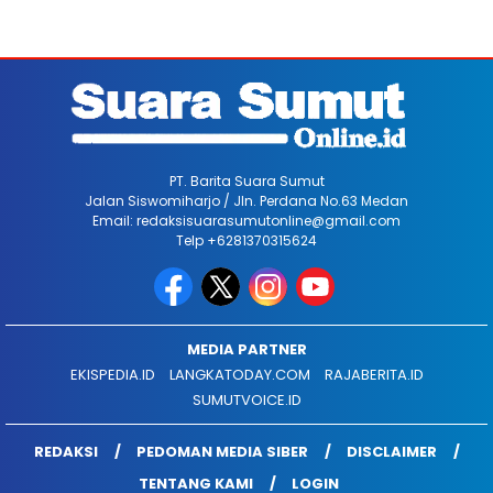
PT. Barita Suara Sumut
Jalan Siswomiharjo / Jln. Perdana No.63 Medan
Email: redaksisuarasumutonline@gmail.com
Telp +6281370315624
MEDIA PARTNER
EKISPEDIA.ID
LANGKATODAY.COM
RAJABERITA.ID
SUMUTVOICE.ID
REDAKSI
PEDOMAN MEDIA SIBER
DISCLAIMER
TENTANG KAMI
LOGIN