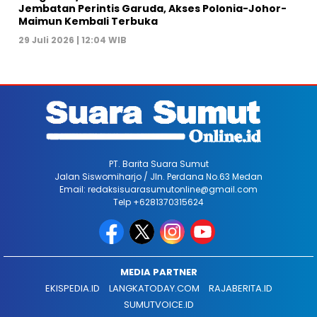
Jembatan Perintis Garuda, Akses Polonia-Johor-
Maimun Kembali Terbuka
29 Juli 2026 | 12:04 WIB
PT. Barita Suara Sumut
Jalan Siswomiharjo / Jln. Perdana No.63 Medan
Email: redaksisuarasumutonline@gmail.com
Telp +6281370315624
MEDIA PARTNER
EKISPEDIA.ID
LANGKATODAY.COM
RAJABERITA.ID
SUMUTVOICE.ID