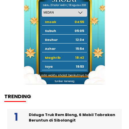
Sabtu, 23 Safar 1448 H / 08 Agustus 2026
Imsak
04:55
Subuh
05:05
Dzuhur
12:34
Ashar
15:54
Maghrib
18:42
Isya
19:53
Tidak ada waktu sholat berikutnya hari ini.
Sumber: Kemenag
TRENDING
Diduga Truk Rem Blong, 6 Mobil Tabrakan
Beruntun di Sibolangit