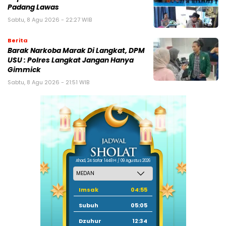
Padang Lawas
Sabtu, 8 Agu 2026 - 22:27 WIB
Berita
Barak Narkoba Marak Di Langkat, DPM
USU : Polres Langkat Jangan Hanya
Gimmick
Sabtu, 8 Agu 2026 - 21:51 WIB
Ahad, 24 Safar 1448 H / 09 Agustus 2026
Imsak
04:55
Subuh
05:05
Dzuhur
12:34