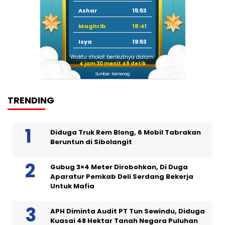
Ashar
15:53
Maghrib
18:41
Isya
19:53
Waktu sholat berikutnya dalam:
4 jam 30 menit 48 detik
Sumber: Kemenag
TRENDING
Diduga Truk Rem Blong, 6 Mobil Tabrakan
Beruntun di Sibolangit
Gubug 3×4 Meter Dirobohkan, Di Duga
Aparatur Pemkab Deli Serdang Bekerja
Untuk Mafia
APH Diminta Audit PT Tun Sewindu, Diduga
Kuasai 48 Hektar Tanah Negara Puluhan