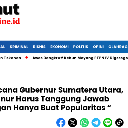
IAL
KRIMINAL
BISNIS
EKONOMI
POLITIK
OPINI
OLAHRAG
an
Awas Bangkrut! Kebun Mayang PTPN IV Digerogoti Malin
acana Gubernur Sumatera Utara,
rnur Harus Tanggung Jawab
an Hanya Buat Popularitas “