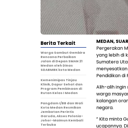
MEDAN, SUAR
Berita Terkait
Pergerakan M
Warga Sambut Gembira
yang lebih di
Rencana Perbaikan
Sumatera Uta
Jalan di Depan SMAN 21
Medan oleh Dinas
menyesatkan 
SDABMBK kota Medan
Pendidikan di 
Kemenimipas Tinjau
Klinik, Dapur Sehat dan
Alih-alih ing
Program Pembinaan di
Rutan Kelas I Medan
warga masyar
kalangan oran
Pangdam I/BB dan Wali
negara.
Kota Medan Resmikan
Jembatan Perintis
Garuda, Akses Polonia-
” Kita minta 
Johor-Maimun Kembali
Terbuka
ucapannya. Di