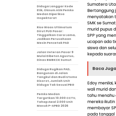
Sumatera Utar
Diduga Langgar Kode
Bertanggung j
Etik, Oknum ASN Pemko
Medan Diperiksa
menyatakan ta
Inspektorat
SMK se Sumate
Rico Waas Ultimatum
murid pupus d
Dirut PUD Pasar:
SPP yang men
Tinggalkan Cara Lama,
Jadikan Perusahaan
ucapan ada ti
Mesin Pencetak PAD
siswa dan sel
Jalan Veteran Pasar 9
kepada suaras
Mulai Dibeton Agustus,
Dinas BMBKCK Sumut
Baca Juga 
Diduga Rugikan PAD,
Bangunan di Jalan
Tangkul dan Budi Utomo
Disorot, Jumlah Unit
Edoy menilai,
Diduga Tak Sesuai PBG
wali murid dan
Pemko Medan
tahu menahu d
Targetkan 10.000 CCTV,
mereka ikutin 
Tahap Awal 2.000 Unit
Masuk P-APBD 2026
membayar SPP
pada tanggal