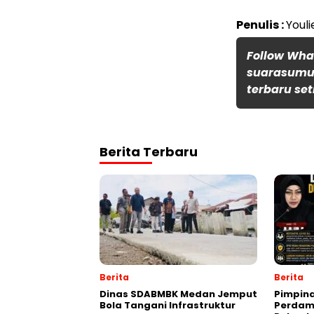
Penulis :
Youli
Follow Wh
suarasumut
terbaru set
Berita Terbaru
Berita
Berita
Dinas SDABMBK Medan Jemput
Pimpin
Bola Tangani Infrastruktur
Perdam