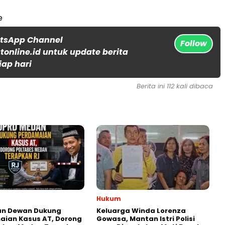
e
atsApp Channel
Follow
online.id untuk update berita
iap hari
Berita ini 112 kali dibaca
Hukum
an Dewan Dukung
Keluarga Winda Lorenza
aian Kasus AT, Dorong
Gowasa, Mantan Istri Polisi