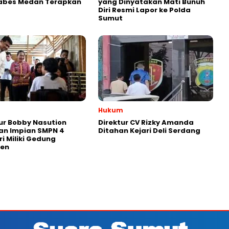
tabes Medan Terapkan
yang Dinyatakan Mati Bunuh
Diri Resmi Lapor ke Polda
Sumut
Hukum
r Bobby Nasution
Direktur CV Rizky Amanda
an Impian SMPN 4
Ditahan Kejari Deli Serdang
ri Miliki Gedung
en