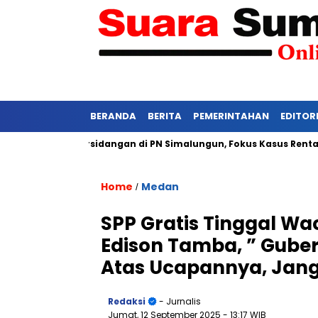
BERANDA
BERITA
PEMERINTAHAN
EDITOR
 Ketat Persidangan di PN Simalungun, Fokus Kasus Rentan Tekan
Home
Medan
/
SPP Gratis Tinggal W
Edison Tamba, ” Gube
Atas Ucapannya, Jang
Redaksi
- Jurnalis
Jumat, 12 September 2025
- 13:17 WIB