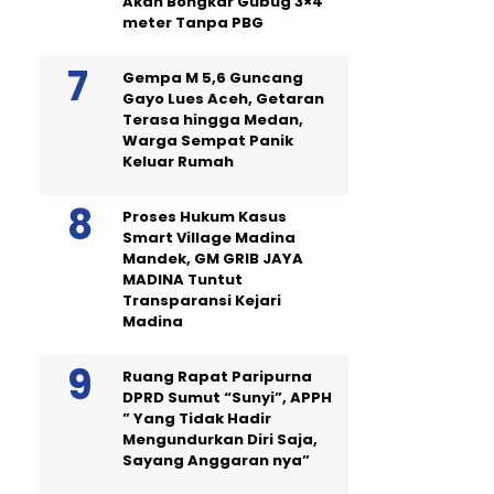
Akan Bongkar Gubug 3×4
meter Tanpa PBG
Gempa M 5,6 Guncang
Gayo Lues Aceh, Getaran
Terasa hingga Medan,
Warga Sempat Panik
Keluar Rumah
Proses Hukum Kasus
Smart Village Madina
Mandek, GM GRIB JAYA
MADINA Tuntut
Transparansi Kejari
Madina
Ruang Rapat Paripurna
DPRD Sumut “Sunyi”, APPH
” Yang Tidak Hadir
Mengundurkan Diri Saja,
Sayang Anggaran nya”