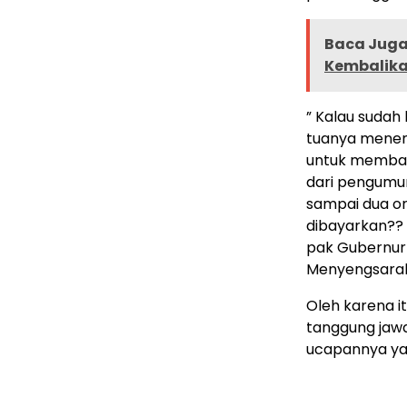
Baca Juga 
Kembalika
” Kalau sudah
tuanya menen
untuk membaya
dari pengumum
sampai dua or
dibayarkan?? K
pak Gubernur
Menyengsaraka
Oleh karena i
tanggung jawa
ucapannya ya