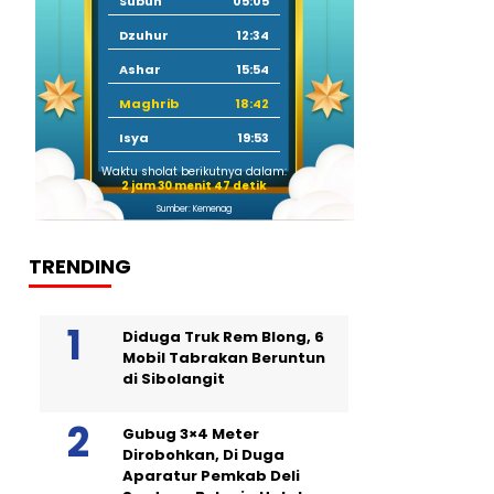
Subuh
05:05
Dzuhur
12:34
Ashar
15:54
Maghrib
18:42
Isya
19:53
Waktu sholat berikutnya dalam:
2 jam 30 menit 46 detik
Sumber: Kemenag
TRENDING
Diduga Truk Rem Blong, 6
Mobil Tabrakan Beruntun
di Sibolangit
Gubug 3×4 Meter
Dirobohkan, Di Duga
Aparatur Pemkab Deli