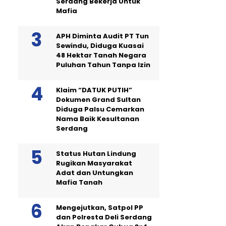
Serdang Bekerja Untuk
Mafia
APH Diminta Audit PT Tun
Sewindu, Diduga Kuasai
48 Hektar Tanah Negara
Puluhan Tahun Tanpa Izin
Klaim “DATUK PUTIH”
Dokumen Grand Sultan
Diduga Palsu Cemarkan
Nama Baik Kesultanan
Serdang
Status Hutan Lindung
Rugikan Masyarakat
Adat dan Untungkan
Mafia Tanah
Mengejutkan, Satpol PP
dan Polresta Deli Serdang