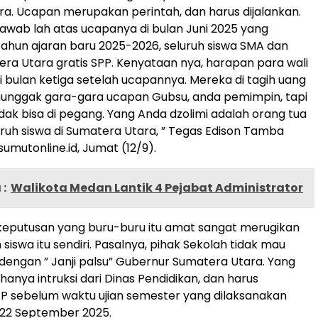
a. Ucapan merupakan perintah, dan harus dijalankan.
awab lah atas ucapanya di bulan Juni 2025 yang
hun ajaran baru 2025-2026, seluruh siswa SMA dan
ra Utara gratis SPP. Kenyataan nya, harapan para wali
i bulan ketiga setelah ucapannya. Mereka di tagih uang
unggak gara-gara ucapan Gubsu, anda pemimpin, tapi
dak bisa di pegang. Yang Anda dzolimi adalah orang tua
uruh siswa di Sumatera Utara, ” Tegas Edison Tamba
umutonline.id, Jumat (12/9).
:
Walikota Medan Lantik 4 Pejabat Administrator
 keputusan yang buru-buru itu amat sangat merugikan
 siswa itu sendiri. Pasalnya, pihak Sekolah tidak mau
engan ” Janji palsu” Gubernur Sumatera Utara. Yang
hanya intruksi dari Dinas Pendidikan, dan harus
 sebelum waktu ujian semester yang dilaksanakan
 22 September 2025.