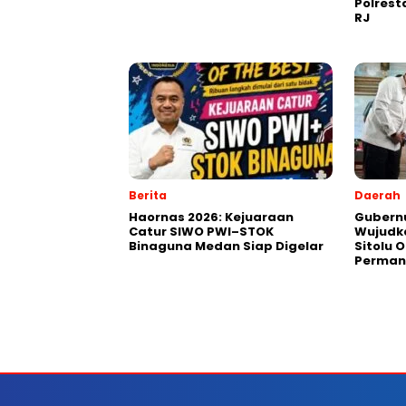
Polres
RJ
Berita
Daerah
Haornas 2026: Kejuaraan
Gubernu
Catur SIWO PWI–STOK
Wujudk
Binaguna Medan Siap Digelar
Sitolu O
Perman