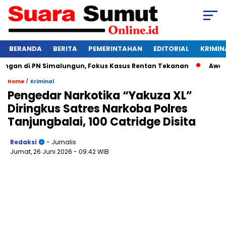
BERANDA
BERITA
PEMERINTAHAN
EDITORIAL
KRIMIN
an di PN Simalungun, Fokus Kasus Rentan Tekanan
Awas Ban
/
Home
Kriminal
Pengedar Narkotika “Yakuza XL”
Diringkus Satres Narkoba Polres
Tanjungbalai, 100 Catridge Disita
Redaksi
- Jurnalis
Jumat, 26 Juni 2026
- 09:42 WIB