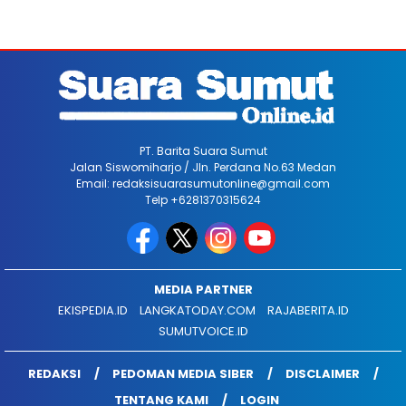
PT. Barita Suara Sumut
Jalan Siswomiharjo / Jln. Perdana No.63 Medan
Email: redaksisuarasumutonline@gmail.com
Telp +6281370315624
MEDIA PARTNER
EKISPEDIA.ID
LANGKATODAY.COM
RAJABERITA.ID
SUMUTVOICE.ID
REDAKSI
PEDOMAN MEDIA SIBER
DISCLAIMER
TENTANG KAMI
LOGIN