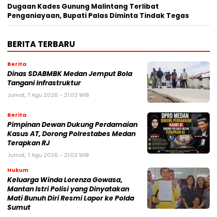
Dugaan Kades Gunung Malintang Terlibat
Penganiayaan, Bupati Palas Diminta Tindak Tegas
BERITA TERBARU
Berita
Dinas SDABMBK Medan Jemput Bola
Tangani Infrastruktur
Jumat, 7 Agu 2026 - 21:03 WIB
Berita
Pimpinan Dewan Dukung Perdamaian
Kasus AT, Dorong Polrestabes Medan
Terapkan RJ
Jumat, 7 Agu 2026 - 21:02 WIB
Hukum
Keluarga Winda Lorenza Gowasa,
Mantan Istri Polisi yang Dinyatakan
Mati Bunuh Diri Resmi Lapor ke Polda
Sumut