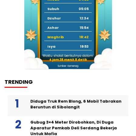
Subuh
05:05
Dzuhur
12:34
Ashar
15:54
Maghrib
18:42
Isya
19:53
Waktu sholat berikutnya dalam:
4 jam 38 menit 7 detik
Sumber: Kemenag
TRENDING
Diduga Truk Rem Blong, 6 Mobil Tabrakan
Beruntun di Sibolangit
Gubug 3×4 Meter Dirobohkan, Di Duga
Aparatur Pemkab Deli Serdang Bekerja
Untuk Mafia