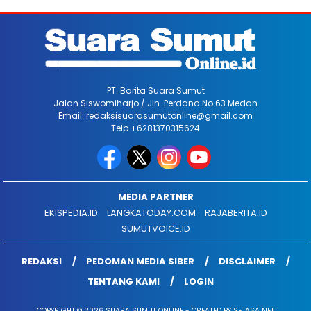
PT. Barita Suara Sumut
Jalan Siswomiharjo / Jln. Perdana No.63 Medan
Email: redaksisuarasumutonline@gmail.com
Telp +6281370315624
MEDIA PARTNER
EKISPEDIA.ID
LANGKATODAY.COM
RAJABERITA.ID
SUMUTVOICE.ID
REDAKSI
PEDOMAN MEDIA SIBER
DISCLAIMER
TENTANG KAMI
LOGIN
COPYRIGHT © 2026 SUARA SUMUT ONLINE - CREATED BY SEJASA NET