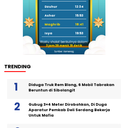
Dzuhur
12:34
Ashar
15:53
Maghrib
18:41
Isya
19:53
Waktu sholat berikutnya dalam:
3 jam 39 menit 18 detik
Sumber: Kemenag
TRENDING
Diduga Truk Rem Blong, 6 Mobil Tabrakan
Beruntun di Sibolangit
Gubug 3×4 Meter Dirobohkan, Di Duga
Aparatur Pemkab Deli Serdang Bekerja
Untuk Mafia