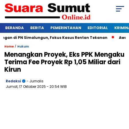
BERANDA
BERITA
PEMERINTAHAN
EDITORIAL
KRIMIN
an di PN Simalungun, Fokus Kasus Rentan Tekanan
Awas Bang
/
Home
Hukum
Menangkan Proyek, Eks PPK Mengaku
Terima Fee Proyek Rp 1,05 Miliar dari
Kirun
Redaksi
- Jurnalis
Jumat, 17 Oktober 2025
- 20:54 WIB