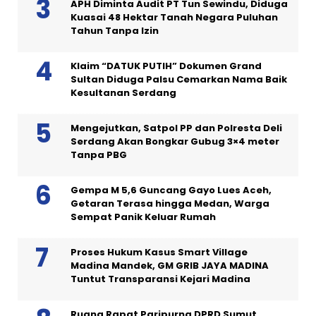
APH Diminta Audit PT Tun Sewindu, Diduga
Kuasai 48 Hektar Tanah Negara Puluhan
Tahun Tanpa Izin
Klaim “DATUK PUTIH” Dokumen Grand
Sultan Diduga Palsu Cemarkan Nama Baik
Kesultanan Serdang
Mengejutkan, Satpol PP dan Polresta Deli
Serdang Akan Bongkar Gubug 3×4 meter
Tanpa PBG
Gempa M 5,6 Guncang Gayo Lues Aceh,
Getaran Terasa hingga Medan, Warga
Sempat Panik Keluar Rumah
Proses Hukum Kasus Smart Village
Madina Mandek, GM GRIB JAYA MADINA
Tuntut Transparansi Kejari Madina
Ruang Rapat Paripurna DPRD Sumut