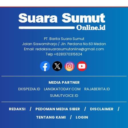
PT. Barita Suara Sumut
Jalan Siswomiharjo / Jln. Perdana No.63 Medan
Email: redaksisuarasumutonline@gmail.com
Telp +6281370315624
MEDIA PARTNER
EKISPEDIA.ID
LANGKATODAY.COM
RAJABERITA.ID
SUMUTVOICE.ID
REDAKSI
PEDOMAN MEDIA SIBER
DISCLAIMER
TENTANG KAMI
LOGIN