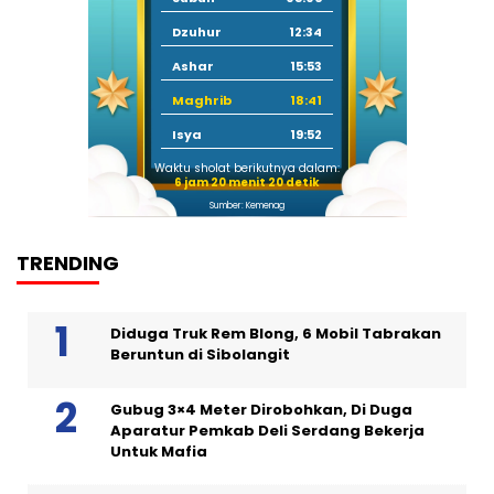
Dzuhur
12:34
Ashar
15:53
Maghrib
18:41
Isya
19:52
Waktu sholat berikutnya dalam:
6 jam 20 menit 19 detik
Sumber: Kemenag
TRENDING
Diduga Truk Rem Blong, 6 Mobil Tabrakan
Beruntun di Sibolangit
Gubug 3×4 Meter Dirobohkan, Di Duga
Aparatur Pemkab Deli Serdang Bekerja
Untuk Mafia