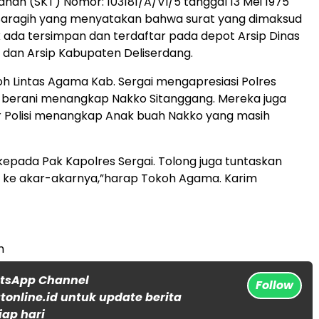
nah (SKT) Nomor: 103181/A/VI/5 tanggal 13 Mei 1975
Saragih yang menyatakan bahwa surat yang dimaksud
k ada tersimpan dan terdaftar pada depot Arsip Dinas
dan Arsip Kabupaten Deliserdang.
oh Lintas Agama Kab. Sergai mengapresiasi Polres
a berani menangkap Nakko Sitanggang. Mereka juga
 Polisi menangkap Anak buah Nakko yang masih
kepada Pak Kapolres Sergai. Tolong juga tuntaskan
 ke akar-akarnya,”harap Tokoh Agama. Karim
m
atsApp Channel
Follow
online.id untuk update berita
iap hari