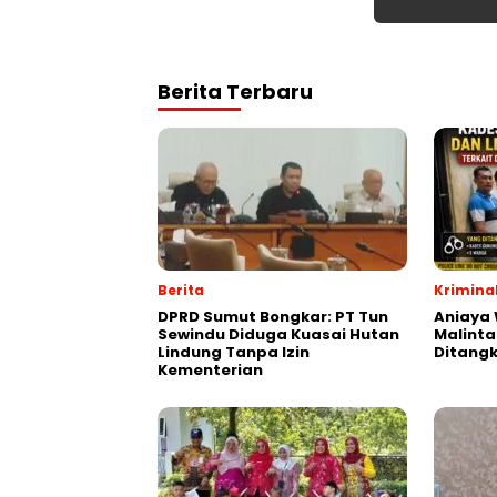
Berita Terbaru
Berita
Krimina
DPRD Sumut Bongkar: PT Tun
Aniaya
Sewindu Diduga Kuasai Hutan
Malint
Lindung Tanpa Izin
Ditang
Kementerian