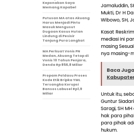
Keponakan Saya
Jamaluddin, S
Memang Kapabel
Mukti, Dr H Da
Putusan MA atas Akuang
Wibowo, SH, J
Harus Menjadi Pintu
Masuk Mengusut
Kasat Reskrim
Dugaan Kasus Hutan
Lindung di Pesisir
mediasi ini p
Tanjung Pura Langkat
masing Sesuai
MA Perkuat Vonis PN
nya masing-m
Medan, Akuang Tetap di
Vonis 10 Tahun Penjara,
Denda Rp 856,8 Miliar
Baca Juga 
Propam Poldasu Proses
Kabupaten
Kode Etik Bripka YML
Tersangka Korupsi
Bansos Labusel Rp1,9
Untuk itu, seb
Miliar
Guntur Siadar
Saragi, SH MH
hak para piha
para pihak ad
hukum.