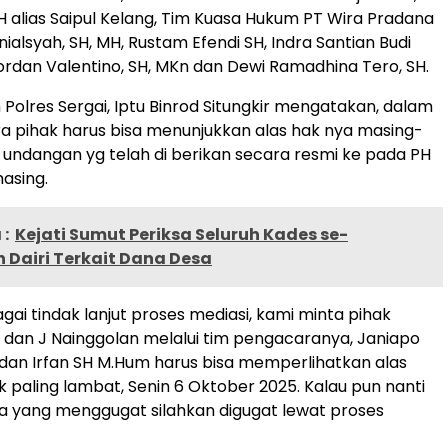
H alias Saipul Kelang, Tim Kuasa Hukum PT Wira Pradana
nialsyah, SH, MH, Rustam Efendi SH, Indra Santian Budi
ordan Valentino, SH, MKn dan Dewi Ramadhina Tero, SH.
 Polres Sergai, Iptu Binrod Situngkir mengatakan, dalam
ara pihak harus bisa menunjukkan alas hak nya masing-
 undangan yg telah di berikan secara resmi ke pada PH
asing.
:
Kejati Sumut Periksa Seluruh Kades se-
 Dairi Terkait Dana Desa
agai tindak lanjut proses mediasi, kami minta pihak
i dan J Nainggolan melalui tim pengacaranya, Janiapo
 dan Irfan SH M.Hum harus bisa memperlihatkan alas
k paling lambat, Senin 6 Oktober 2025. Kalau pun nanti
a yang menggugat silahkan digugat lewat proses