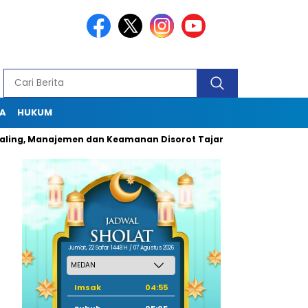
A
HUKUM
Manajemen dan Keamanan Disorot Tajam
Dugaan Pungli Oknum
Jum'at, 22 Safar 1448 H / 07 Agustus 2026
Imsak
04:55