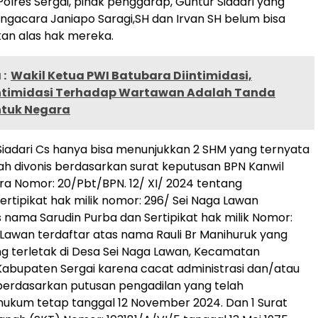
Polres Sergai, pihak penggarap, Guntur Siadari yang
ngacara Janiapo Saragi,SH dan Irvan SH belum bisa
an alas hak mereka.
:
Wakil Ketua PWI Batubara Diintimidasi,
Intimidasi Terhadap Wartawan Adalah Tanda
tuk Negara
Siadari Cs hanya bisa menunjukkan 2 SHM yang ternyata
ah divonis berdasarkan surat keputusan BPN Kanwil
a Nomor: 20/Pbt/BPN. 12/ XI/ 2024 tentang
rtipikat hak milik nomor: 296/ Sei Naga Lawan
s nama Sarudin Purba dan Sertipikat hak milik Nomor:
 Lawan terdaftar atas nama Rauli Br Manihuruk yang
 terletak di Desa Sei Naga Lawan, Kecamatan
abupaten Sergai karena cacat administrasi dan/atau
 berdasarkan putusan pengadilan yang telah
ukum tetap tanggal 12 November 2024. Dan 1 Surat