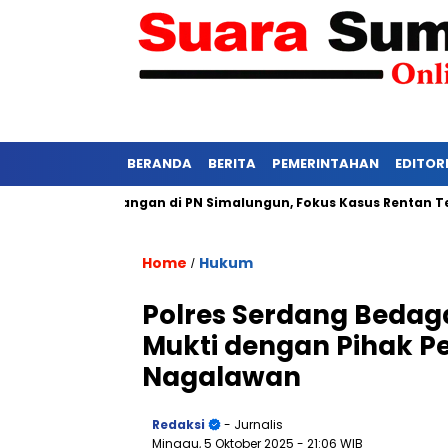
BERANDA
BERITA
PEMERINTAHAN
EDITOR
tat Persidangan di PN Simalungun, Fokus Kasus Rentan Tekanan
Home
Hukum
/
Polres Serdang Bedag
Mukti dengan Pihak P
Nagalawan
Redaksi
- Jurnalis
Minggu, 5 Oktober 2025
- 21:06 WIB