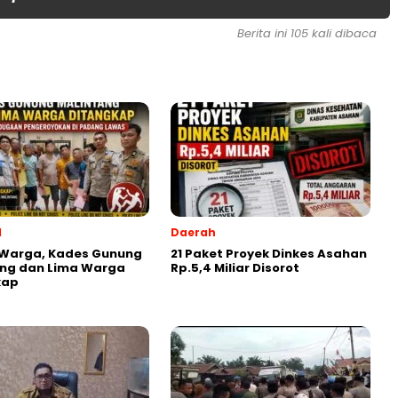
Berita ini 105 kali dibaca
l
Daerah
 Warga, Kades Gunung
21 Paket Proyek Dinkes Asahan
ang dan Lima Warga
Rp.5,4 Miliar Disorot
kap