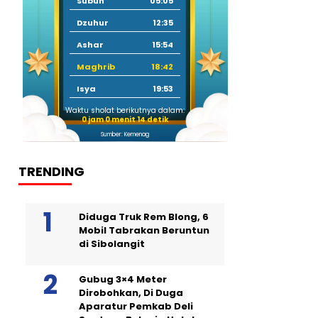
Subuh
05:05
Dzuhur
12:35
Ashar
15:54
Maghrib
18:42
Isya
19:53
Waktu sholat berikutnya dalam:
0 jam 0 menit 13 detik
Sumber: Kemenag
TRENDING
Diduga Truk Rem Blong, 6
Mobil Tabrakan Beruntun
di Sibolangit
Gubug 3×4 Meter
Dirobohkan, Di Duga
Aparatur Pemkab Deli