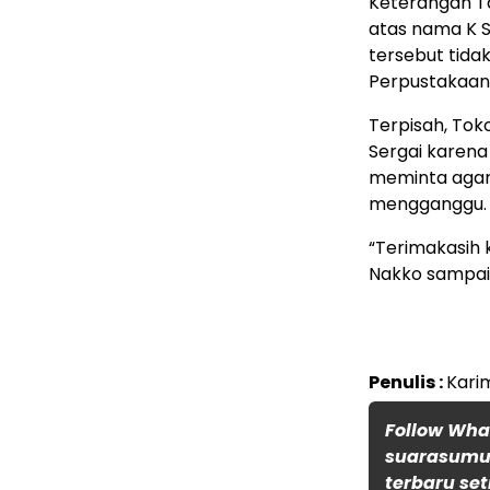
Keterangan Ta
atas nama K 
tersebut tida
Perpustakaan 
Terpisah, Tok
Sergai karen
meminta agar
mengganggu.
“Terimakasih 
Nakko sampai
Penulis :
Kari
Follow Wh
suarasumut
terbaru set