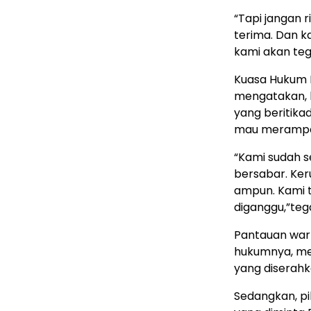
“Tapi jangan r
terima. Dan ka
kami akan teg
Kuasa Hukum P
mengatakan, k
yang beritikad
mau merampas
“Kami sudah s
bersabar. Ke
ampun. Kami 
diganggu,”teg
Pantauan war
hukumnya, me
yang diserahka
Sedangkan, p