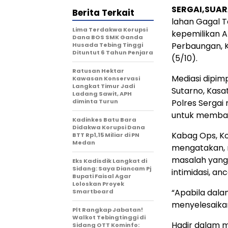
SERGAI,SUAR
Berita Terkait
lahan Gagal T
Lima Terdakwa Korupsi
kepemilikan A
Dana BOS SMK Ganda
Perbaungan, K
Husada Tebing Tinggi
Dituntut 6 Tahun Penjara
(5/10).
Ratusan Hektar
Mediasi dipim
Kawasan Konservasi
Langkat Timur Jadi
Sutarno, Kasat
Ladang Sawit, APH
diminta Turun
Polres Serga
untuk membawa
Kadinkes Batu Bara
Didakwa Korupsi Dana
Kabag Ops, K
BTT Rp1,15 Miliar di PN
Medan
mengatakan, 
masalah yang 
Eks Kadisdik Langkat di
Sidang: Saya Diancam Pj
intimidasi, a
Bupati Faisal Agar
Loloskan Proyek
“Apabila dala
Smartboard
menyelesaikan
Plt Rangkap Jabatan!
Walkot Tebingtinggi di
Hadir dalam m
Sidang OTT Kominfo: