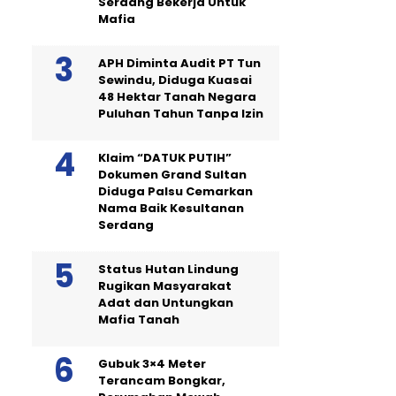
Serdang Bekerja Untuk
Mafia
APH Diminta Audit PT Tun
Sewindu, Diduga Kuasai
48 Hektar Tanah Negara
Puluhan Tahun Tanpa Izin
Klaim “DATUK PUTIH”
Dokumen Grand Sultan
Diduga Palsu Cemarkan
Nama Baik Kesultanan
Serdang
Status Hutan Lindung
Rugikan Masyarakat
Adat dan Untungkan
Mafia Tanah
Gubuk 3×4 Meter
Terancam Bongkar,