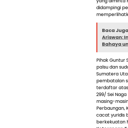
yang diminta 
didampingi pe
memperlihatk
Baca Juga 
Ariswan: 
Bahaya un
Pihak Guntur 
palsu dan sud
Sumatera Utar
pembatalan se
terdaftar ata
299/ Sei Naga
masing-masing
Perbaungan, K
cacat yuridis
berkekuatan h