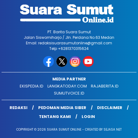
PT. Barita Suara Sumut
Jalan Siswomiharjo / Jln. Perdana No.63 Medan
Email: redaksisuarasumutonline@gmail.com
Telp +6281370315624
MEDIA PARTNER
EKISPEDIA.ID
LANGKATODAY.COM
RAJABERITA.ID
SUMUTVOICE.ID
REDAKSI
PEDOMAN MEDIA SIBER
DISCLAIMER
TENTANG KAMI
LOGIN
COPYRIGHT © 2026 SUARA SUMUT ONLINE - CREATED BY SEJASA NET