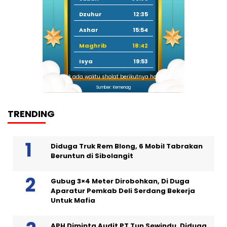
Dzuhur
12:35
Ashar
15:54
Maghrib
18:42
Isya
19:53
Tidak ada waktu sholat berikutnya hari ini.
Sumber: Kemenag
TRENDING
Diduga Truk Rem Blong, 6 Mobil Tabrakan
Beruntun di Sibolangit
Gubug 3×4 Meter Dirobohkan, Di Duga
Aparatur Pemkab Deli Serdang Bekerja
Untuk Mafia
APH Diminta Audit PT Tun Sewindu, Diduga