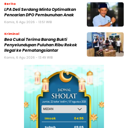
Berita
LPA Deli Serdang Minta Optimalkan
Pencarian DPO Pembunuhan Anak
Kamis, 6 Agu 2026 - 13:51 WIB
Kriminal
Bea Cukai Terima Barang Bukti
Penyelundupan Puluhan Ribu Rokok
Ilegal ke Pematangsiantar
Kamis, 6 Agu 2026 - 13:49 WIB
Jum'at, 22 Safar 1448 H / 07 Agustus 2026
Imsak
04:55
Subuh
05:05