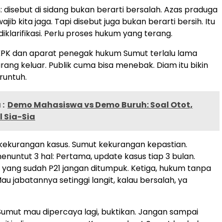
: disebut di sidang bukan berarti bersalah. Azas praduga
ajib kita jaga. Tapi disebut juga bukan berarti bersih. Itu
 diklarifikasi. Perlu proses hukum yang terang.
KPK dan aparat penegak hukum Sumut terlalu lama
rang keluar. Publik cuma bisa menebak. Diam itu bikin
runtuh.
:
Demo Mahasiswa vs Demo Buruh: Soal Otot,
 Sia-Sia
kekurangan kasus. Sumut kekurangan kepastian.
nuntut 3 hal: Pertama, update kasus tiap 3 bulan.
 yang sudah P21 jangan ditumpuk. Ketiga, hukum tanpa
Mau jabatannya setinggi langit, kalau bersalah, ya
umut mau dipercaya lagi, buktikan. Jangan sampai