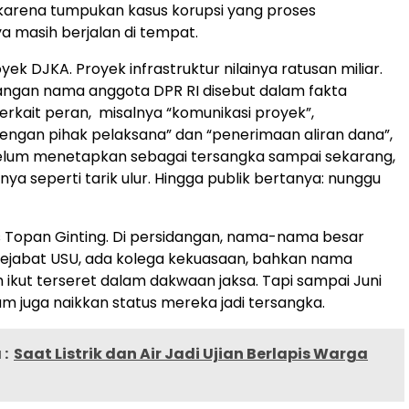
i karena tumpukan kasus korupsi yang proses
 masih berjalan di tempat.
yek DJKA. Proyek infrastruktur nilainya ratusan miliar.
angan nama anggota DPR RI disebut dalam fakta
erkait peran, misalnya “komunikasi proyek”,
ngan pihak pelaksana” dan “penerimaan aliran dana”,
lum menetapkan sebagai tersangka sampai sekarang,
ya seperti tarik ulur. Hingga publik bertanya: nunggu
s Topan Ginting. Di persidangan, nama-nama besar
pejabat USU, ada kolega kekuasaan, bahkan nama
 ikut terseret dalam dakwaan jaksa. Tapi sampai Juni
um juga naikkan status mereka jadi tersangka.
:
Saat Listrik dan Air Jadi Ujian Berlapis Warga