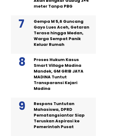
Akan Bongkar Gubug 3×4
meter Tanpa PBG
Gempa M 5,6 Guncang
Gayo Lues Aceh, Getaran
Terasa hingga Medan,
Warga Sempat Panik
Keluar Rumah
Proses Hukum Kasus
Smart Village Madina
Mandek, GM GRIB JAYA
MADINA Tuntut
Transparansi Kejari
Madina
Respons Tuntutan
Mahasiswa, DPRD
Pematangsiantar Siap
Teruskan Aspirasi ke
Pemerintah Pusat