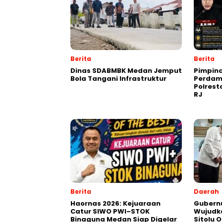
Berita
Berita
Dinas SDABMBK Medan Jemput
Pimpin
Bola Tangani Infrastruktur
Perdam
Polres
RJ
Berita
Daerah
Haornas 2026: Kejuaraan
Gubernu
Catur SIWO PWI–STOK
Wujudk
Binaguna Medan Siap Digelar
Sitolu O