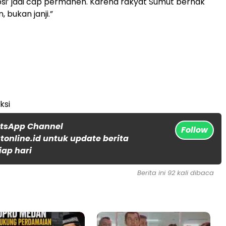
psi’ jadi cap permanen. Karena rakyat Sumut berhak
, bukan janji.”
ksi
atsApp Channel
Follow
online.id untuk update berita
iap hari
Berita ini 92 kali dibaca