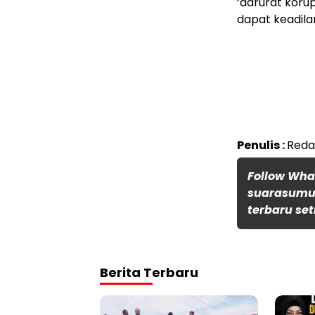
‘darurat koru
dapat keadilan
Penulis :
Reda
Follow Wh
suarasumut
terbaru set
Berita Terbaru