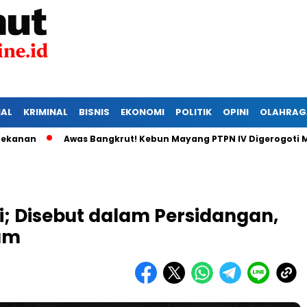
IAL
KRIMINAL
BISNIS
EKONOMI
POLITIK
OPINI
OLAHRAG
Awas Bangkrut! Kebun Mayang PTPN IV Digerogoti Maling, M
; Disebut dalam Persidangan,
um