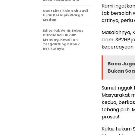
Kami ingatkan
Saat Listrik dan Air Jadi
tak bersalah w
Ujian Berlapis Warga
artinya, perlu
Medan
Editorial: Vonis Bebas
Masalahnya, 
Citraland, Hukum
diam. SP2HP ja
Menang, Keadilan
Tergantung Babak
kepercayaan 
Berikutnya
Baca Juga 
Bukan Soal
Sumut nggak 
Masyarakat me
Kedua, berkas
tebang pilih. 
proses!
Kalau hukum S