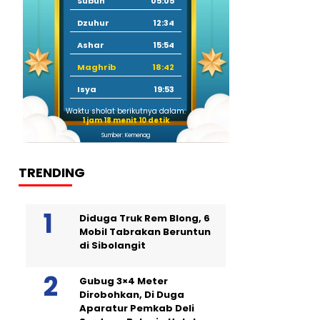
Subuh
05:05
Dzuhur
12:34
Ashar
15:54
Maghrib
18:42
Isya
19:53
Waktu sholat berikutnya dalam:
1 jam 18 menit 9 detik
Sumber: Kemenag
TRENDING
Diduga Truk Rem Blong, 6
Mobil Tabrakan Beruntun
di Sibolangit
Gubug 3×4 Meter
Dirobohkan, Di Duga
Aparatur Pemkab Deli