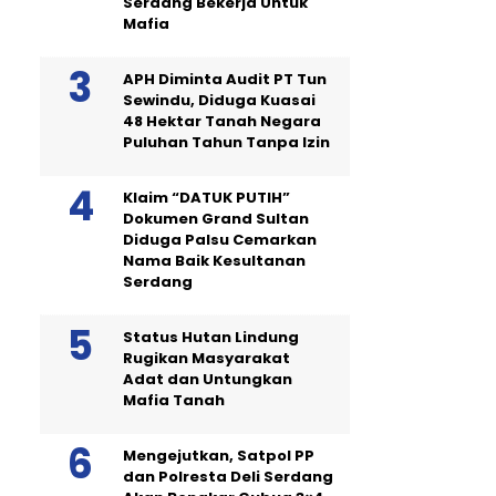
Serdang Bekerja Untuk
Mafia
APH Diminta Audit PT Tun
Sewindu, Diduga Kuasai
48 Hektar Tanah Negara
Puluhan Tahun Tanpa Izin
Klaim “DATUK PUTIH”
Dokumen Grand Sultan
Diduga Palsu Cemarkan
Nama Baik Kesultanan
Serdang
Status Hutan Lindung
Rugikan Masyarakat
Adat dan Untungkan
Mafia Tanah
Mengejutkan, Satpol PP
dan Polresta Deli Serdang