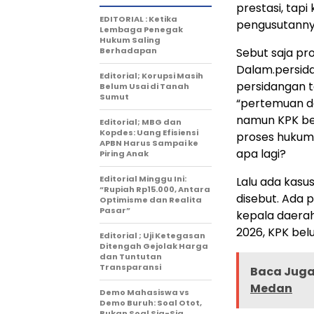
prestasi, tap
EDITORIAL : Ketika
pengusutannya
Lembaga Penegak
Hukum Saling
Berhadapan
Sebut saja pro
Dalam.persid
Editorial; Korupsi Masih
persidangan t
Belum Usai di Tanah
Sumut
“pertemuan de
namun KPK be
Editorial; MBG dan
Kopdes: Uang Efisiensi
proses hukumn
APBN Harus Sampai ke
apa lagi?
Piring Anak
Editorial Minggu Ini:
Lalu ada kasu
“Rupiah Rp15.000, Antara
disebut. Ada 
Optimisme dan Realita
Pasar”
kepala daerah
2026, KPK bel
Editorial ; Uji Ketegasan
Ditengah Gejolak Harga
dan Tuntutan
Transparansi
Baca Juga 
Medan
Demo Mahasiswa vs
Demo Buruh: Soal Otot,
Bukan Soal Sia-Sia