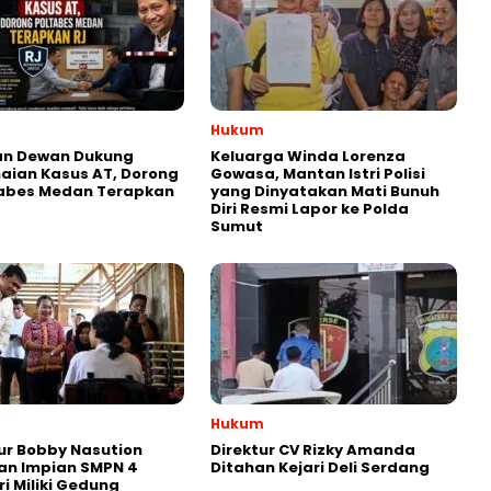
Hukum
an Dewan Dukung
Keluarga Winda Lorenza
aian Kasus AT, Dorong
Gowasa, Mantan Istri Polisi
tabes Medan Terapkan
yang Dinyatakan Mati Bunuh
Diri Resmi Lapor ke Polda
Sumut
Hukum
r Bobby Nasution
Direktur CV Rizky Amanda
an Impian SMPN 4
Ditahan Kejari Deli Serdang
ri Miliki Gedung