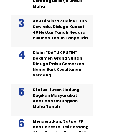
Serdang Bekerja Untuk
Mafia
APH Diminta Audit PT Tun
Sewindu, Diduga Kuasai
48 Hektar Tanah Negara
Puluhan Tahun Tanpa Izin
Klaim “DATUK PUTIH”
Dokumen Grand Sultan
Diduga Palsu Cemarkan
Nama Baik Kesultanan
Serdang
Status Hutan Lindung
Rugikan Masyarakat
Adat dan Untungkan
Mafia Tanah
Mengejutkan, Satpol PP
dan Polresta Deli Serdang