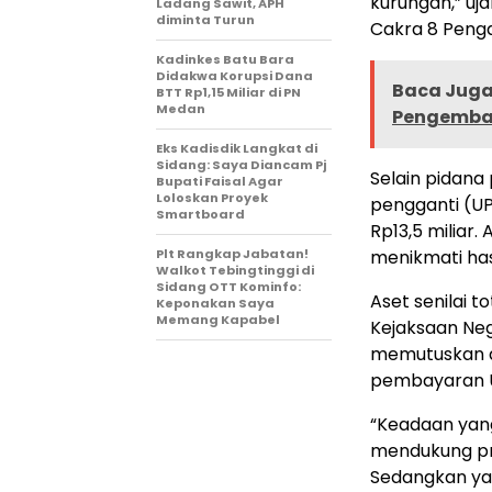
kurungan,” uja
Ladang Sawit, APH
diminta Turun
Cakra 8 Penga
Kadinkes Batu Bara
Didakwa Korupsi Dana
Baca Juga 
BTT Rp1,15 Miliar di PN
Medan
Pengemban
Eks Kadisdik Langkat di
Sidang: Saya Diancam Pj
Selain pidana
Bupati Faisal Agar
Loloskan Proyek
pengganti (UP
Smartboard
Rp13,5 miliar.
Plt Rangkap Jabatan!
menikmati has
Walkot Tebingtinggi di
Sidang OTT Kominfo:
Aset senilai t
Keponakan Saya
Memang Kapabel
Kejaksaan Neg
memutuskan a
pembayaran 
“Keadaan yan
mendukung pr
Sedangkan ya