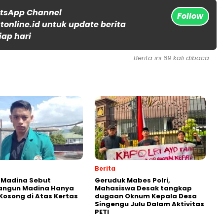
atsApp Channel
Follow
online.id untuk update berita
iap hari
Berita ini 69 kali dibaca
Berita
 Madina Sebut
Geruduk Mabes Polri,
ngun Madina Hanya
Mahasiswa Desak tangkap
Kosong di Atas Kertas
dugaan Oknum Kepala Desa
Singengu Julu Dalam Aktivitas
PETI