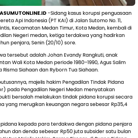
ASUMUTONLINE.ID
-Sidang kasus korupsi penguasaan
Kereta Api Indonesia (PT KAI) di Jalan Sutomo No. 11,
intis, Kecamatan Medan Timur, Kota Medan, kembali di
adilan Negeri medan, ketiga terdakwa yang hadirkan
ahun penjara, Senin (20/10) sore.
wa tersebut adalah Johan Evandy Rangkuti, anak
an Wali Kota Medan periode 1980–1990, Agus Salim
ta Risma Siahaan dan Ryborn Tua Siahaan.
tusannya, majelis hakim Pengadilan Tindak Pidana
kor) pada Pengadilan Negeri Medan menyatakan
bukti bersalah melakukan tindak pidana korupsi secara
 yang merugikan keuangan negara sebesar Rp35,4
 pidana kepada para terdakwa dengan pidana penjara
ahun dan denda sebesar Rp50 juta subsider satu bulan