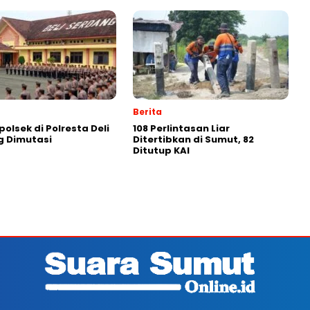
Berita
polsek di Polresta Deli
108 Perlintasan Liar
g Dimutasi
Ditertibkan di Sumut, 82
Ditutup KAI