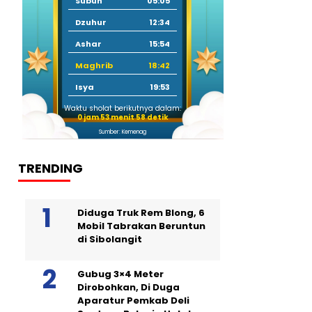
Subuh
05:05
Dzuhur
12:34
Ashar
15:54
Maghrib
18:42
Isya
19:53
Waktu sholat berikutnya dalam:
0 jam 53 menit 57 detik
Sumber: Kemenag
TRENDING
Diduga Truk Rem Blong, 6
Mobil Tabrakan Beruntun
di Sibolangit
Gubug 3×4 Meter
Dirobohkan, Di Duga
Aparatur Pemkab Deli