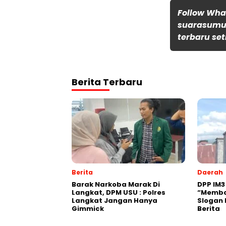
Follow Wh
suarasumut
terbaru set
Berita Terbaru
Berita
Daerah
Barak Narkoba Marak Di
DPP IM3
Langkat, DPM USU : Polres
“Memba
Langkat Jangan Hanya
Slogan 
Gimmick
Berita