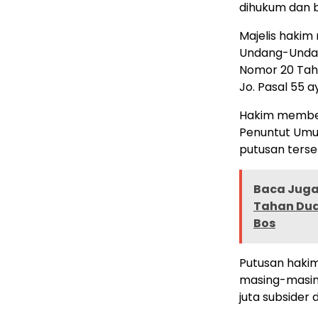
dihukum dan b
Majelis hakim
Undang-Undan
Nomor 20 Tah
Jo. Pasal 55 a
Hakim memberi
Penuntut Umu
putusan ters
Baca Juga 
Tahan Dua
Bos
Putusan hakim
masing-masing
juta subsider 