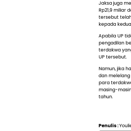
Jaksa juga m
Rp21,9 miliar 
tersebut tela
kepada kedua
Apabila UP ti
pengadilan be
terdakwa yang
UP tersebut.
Namun, jika h
dan melelang 
para terdakwa
masing-masing
tahun.
Penulis :
Youli