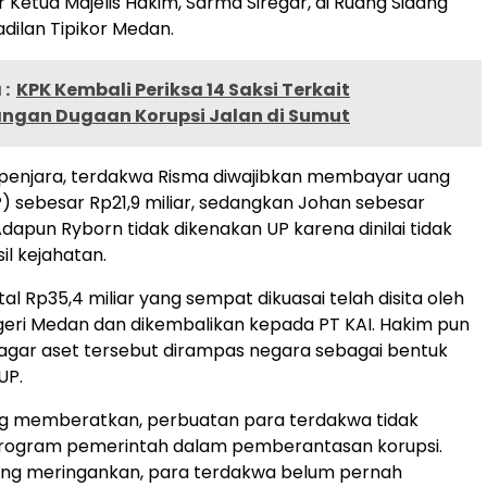
r Ketua Majelis Hakim, Sarma Siregar, di Ruang Sidang
dilan Tipikor Medan.
:
KPK Kembali Periksa 14 Saksi Terkait
gan Dugaan Korupsi Jalan di Sumut
 penjara, terdakwa Risma diwajibkan membayar uang
) sebesar Rp21,9 miliar, sedangkan Johan sebesar
 Adapun Ryborn tidak dikenakan UP karena dinilai tidak
il kejahatan.
otal Rp35,4 miliar yang sempat dikuasai telah disita oleh
eri Medan dan dikembalikan kepada PT KAI. Hakim pun
gar aset tersebut dirampas negara sebagai bentuk
UP.
g memberatkan, perbuatan para terdakwa tidak
ogram pemerintah dalam pemberantasan korupsi.
ng meringankan, para terdakwa belum pernah