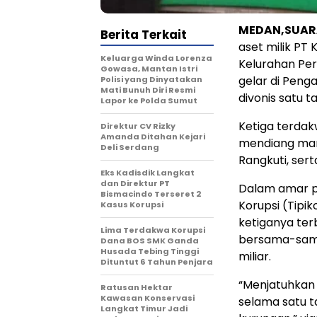
MEDAN,SUAR
Berita Terkait
aset milik PT 
Keluarga Winda Lorenza
Kelurahan Per
Gowasa, Mantan Istri
gelar di Peng
Polisi yang Dinyatakan
Mati Bunuh Diri Resmi
divonis satu t
Lapor ke Polda Sumut
Ketiga terdak
Direktur CV Rizky
Amanda Ditahan Kejari
mendiang mant
Deli Serdang
Rangkuti, ser
Eks Kadisdik Langkat
dan Direktur PT
Dalam amar pu
Bismacindo Terseret 2
Korupsi (Tipi
Kasus Korupsi
ketiganya ter
Lima Terdakwa Korupsi
bersama-sama
Dana BOS SMK Ganda
Husada Tebing Tinggi
miliar.
Dituntut 6 Tahun Penjara
“Menjatuhkan
Ratusan Hektar
Kawasan Konservasi
selama satu t
Langkat Timur Jadi