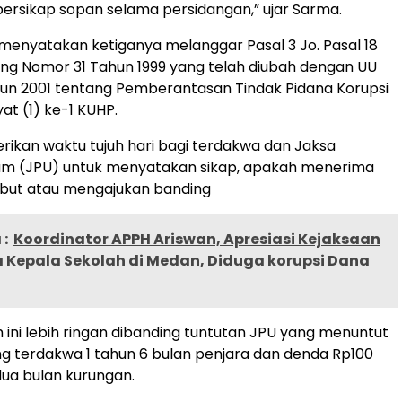
ersikap sopan selama persidangan,” ujar Sarma.
 menyatakan ketiganya melanggar Pasal 3 Jo. Pasal 18
g Nomor 31 Tahun 1999 yang telah diubah dengan UU
un 2001 tentang Pemberantasan Tindak Pidana Korupsi
yat (1) ke-1 KUHP.
kan waktu tujuh hari bagi terdakwa dan Jaksa
m (JPU) untuk menyatakan sikap, apakah menerima
ebut atau mengajukan banding
:
Koordinator APPH Ariswan, Apresiasi Kejaksaan
 Kepala Sekolah di Medan, Diduga korupsi Dana
 ini lebih ringan dibanding tuntutan JPU yang menuntut
 terdakwa 1 tahun 6 bulan penjara dan denda Rp100
dua bulan kurungan.