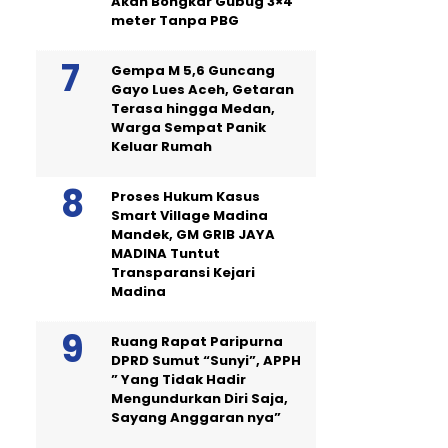
Akan Bongkar Gubug 3×4
meter Tanpa PBG
Gempa M 5,6 Guncang
Gayo Lues Aceh, Getaran
Terasa hingga Medan,
Warga Sempat Panik
Keluar Rumah
Proses Hukum Kasus
Smart Village Madina
Mandek, GM GRIB JAYA
MADINA Tuntut
Transparansi Kejari
Madina
Ruang Rapat Paripurna
DPRD Sumut “Sunyi”, APPH
” Yang Tidak Hadir
Mengundurkan Diri Saja,
Sayang Anggaran nya”