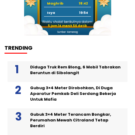
Maghrib
18:42
Isya
19:54
Waktu sholat berikutnya dalam:
5 jam 14 menit 55 detik
Sumber: Kemenag
TRENDING
Diduga Truk Rem Blong, 6 Mobil Tabrakan
Beruntun di Sibolangit
Gubug 3×4 Meter Dirobohkan, Di Duga
Aparatur Pemkab Deli Serdang Bekerja
Untuk Mafia
Gubuk 3×4 Meter Terancam Bongkar,
Perumahan Mewah Citraland Tetap
Berdiri