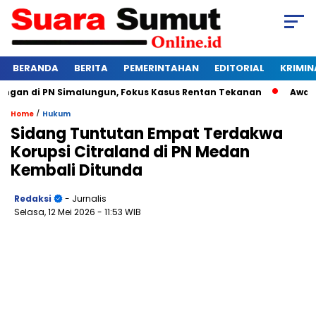
BERANDA
BERITA
PEMERINTAHAN
EDITORIAL
KRIMIN
an di PN Simalungun, Fokus Kasus Rentan Tekanan
Awas Ban
/
Home
Hukum
Sidang Tuntutan Empat Terdakwa
Korupsi Citraland di PN Medan
Kembali Ditunda
Redaksi
- Jurnalis
Selasa, 12 Mei 2026
- 11:53 WIB