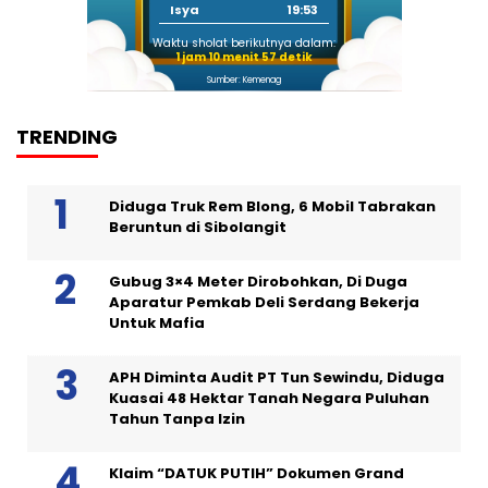
Isya
19:53
Waktu sholat berikutnya dalam:
1 jam 10 menit 56 detik
Sumber: Kemenag
TRENDING
Diduga Truk Rem Blong, 6 Mobil Tabrakan
Beruntun di Sibolangit
Gubug 3×4 Meter Dirobohkan, Di Duga
Aparatur Pemkab Deli Serdang Bekerja
Untuk Mafia
APH Diminta Audit PT Tun Sewindu, Diduga
Kuasai 48 Hektar Tanah Negara Puluhan
Tahun Tanpa Izin
Klaim “DATUK PUTIH” Dokumen Grand