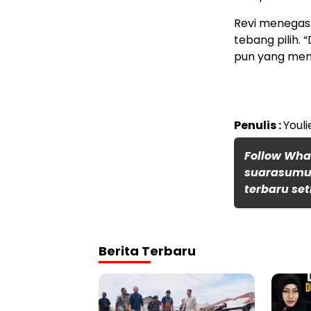
Revi menegas
tebang pilih.
pun yang men
Penulis :
Youli
Follow Wh
suarasumut
terbaru set
Berita Terbaru