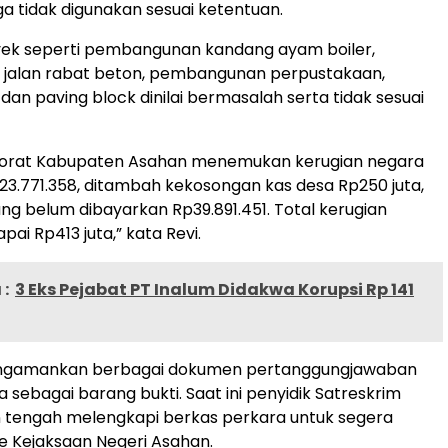
ga tidak digunakan sesuai ketentuan.
yek seperti pembangunan kandang ayam boiler,
 jalan rabat beton, pembangunan perpustakaan,
dan paving block dinilai bermasalah serta tidak sesuai
ktorat Kabupaten Asahan menemukan kerugian negara
3.771.358, ditambah kekosongan kas desa Rp250 juta,
ang belum dibayarkan Rp39.891.451. Total kerugian
pai Rp413 juta,” kata Revi.
:
3 Eks Pejabat PT Inalum Didakwa Korupsi Rp 141
mengamankan berbagai dokumen pertanggungjawaban
 sebagai barang bukti. Saat ini penyidik Satreskrim
n tengah melengkapi berkas perkara untuk segera
e Kejaksaan Negeri Asahan.