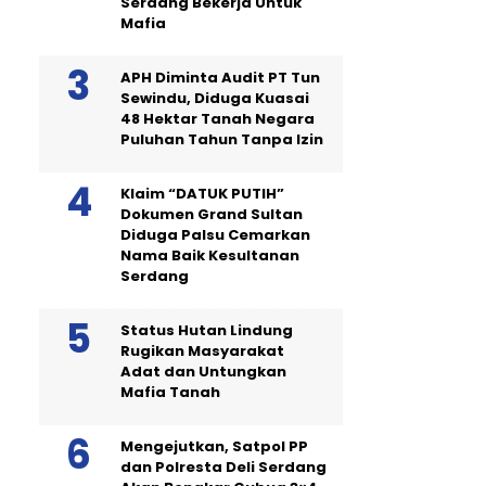
Serdang Bekerja Untuk
Mafia
APH Diminta Audit PT Tun
Sewindu, Diduga Kuasai
48 Hektar Tanah Negara
Puluhan Tahun Tanpa Izin
Klaim “DATUK PUTIH”
Dokumen Grand Sultan
Diduga Palsu Cemarkan
Nama Baik Kesultanan
Serdang
Status Hutan Lindung
Rugikan Masyarakat
Adat dan Untungkan
Mafia Tanah
Mengejutkan, Satpol PP
dan Polresta Deli Serdang