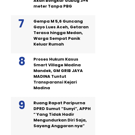
Akan Bongkar Gubug 3×4
meter Tanpa PBG
Gempa M 5,6 Guncang
Gayo Lues Aceh, Getaran
Terasa hingga Medan,
Warga Sempat Panik
Keluar Rumah
Proses Hukum Kasus
Smart Village Madina
Mandek, GM GRIB JAYA
MADINA Tuntut
Transparansi Kejari
Madina
Ruang Rapat Paripurna
DPRD Sumut “Sunyi”, APPH
” Yang Tidak Hadir
Mengundurkan Diri Saja,
Sayang Anggaran nya”