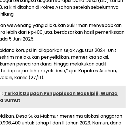
bagai tersangka dugaan korupsi Dana Desa (DD) tahun
. Ia kini ditahan di Polres Asahan setelah sebelumnya
ilang.
an wewenang yang dilakukan Sukirman menyebabkan
ra lebih dari Rp400 juta, berdasarkan hasil pemeriksaan
ada 5 Juni 2025.
pidana korupsi ini dilaporkan sejak Agustus 2024. Unit
Reskrim melakukan penyelidikan, memeriksa saksi,
okumen pencairan dana, hingga melakukan audit
erhadap sejumlah proyek desa,” ujar Kapolres Asahan,
elani, Kamis (27/11).
:
Terkait Dugaan Pengoplosan Gas Elpiji, Warga
da Sumut
nyidikan, Desa Suka Makmur menerima alokasi anggaran
.906.400 untuk tahap I dan II tahun 2023. Namun, dana