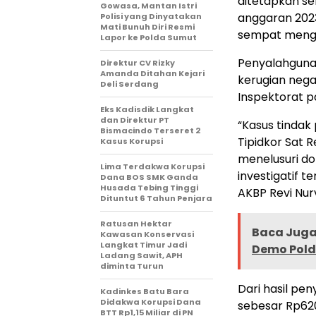
ditetapkan se
Gowasa, Mantan Istri
anggaran 2023
Polisi yang Dinyatakan
Mati Bunuh Diri Resmi
sempat mengh
Lapor ke Polda Sumut
Penyalahguna
Direktur CV Rizky
Amanda Ditahan Kejari
kerugian nega
Deli Serdang
Inspektorat p
Eks Kadisdik Langkat
dan Direktur PT
“Kasus tindak 
Bismacindo Terseret 2
Tipidkor Sat 
Kasus Korupsi
menelusuri d
Lima Terdakwa Korupsi
investigatif t
Dana BOS SMK Ganda
Husada Tebing Tinggi
AKBP Revi Nurv
Dituntut 6 Tahun Penjara
Ratusan Hektar
Baca Juga 
Kawasan Konservasi
Langkat Timur Jadi
Demo Pol
Ladang Sawit, APH
diminta Turun
Dari hasil pe
Kadinkes Batu Bara
Didakwa Korupsi Dana
sebesar Rp620
BTT Rp1,15 Miliar di PN