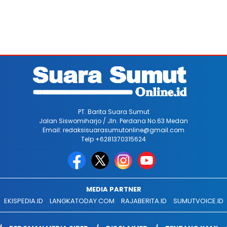
PT. Barita Suara Sumut
Jalan Siswomiharjo / Jln. Perdana No.63 Medan
Email: redaksisuarasumutonline@gmail.com
Telp +6281370315624
MEDIA PARTNER
EKISPEDIA.ID
LANGKATODAY.COM
RAJABERITA.ID
SUMUTVOICE.ID