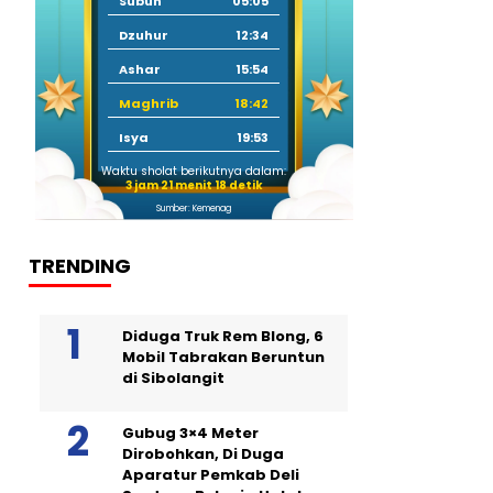
Subuh
05:05
Dzuhur
12:34
Ashar
15:54
Maghrib
18:42
Isya
19:53
Waktu sholat berikutnya dalam:
3 jam 21 menit 17 detik
Sumber: Kemenag
TRENDING
Diduga Truk Rem Blong, 6
Mobil Tabrakan Beruntun
di Sibolangit
Gubug 3×4 Meter
Dirobohkan, Di Duga
Aparatur Pemkab Deli