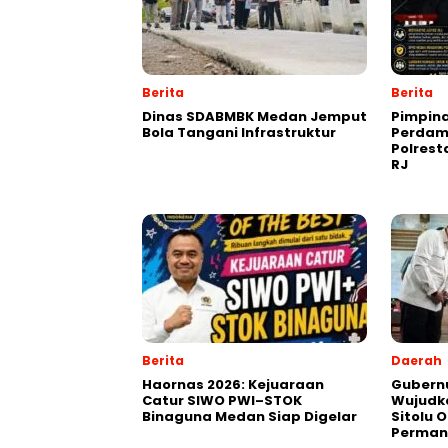
Berita
Berita
Dinas SDABMBK Medan Jemput
Pimpin
Bola Tangani Infrastruktur
Perdam
Polres
RJ
Berita
Daerah
Haornas 2026: Kejuaraan
Gubernu
Catur SIWO PWI–STOK
Wujudk
Binaguna Medan Siap Digelar
Sitolu O
Perman