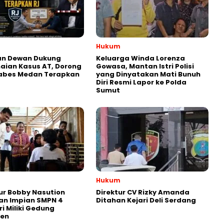
Hukum
an Dewan Dukung
Keluarga Winda Lorenza
aian Kasus AT, Dorong
Gowasa, Mantan Istri Polisi
tabes Medan Terapkan
yang Dinyatakan Mati Bunuh
Diri Resmi Lapor ke Polda
Sumut
Hukum
r Bobby Nasution
Direktur CV Rizky Amanda
an Impian SMPN 4
Ditahan Kejari Deli Serdang
ri Miliki Gedung
en