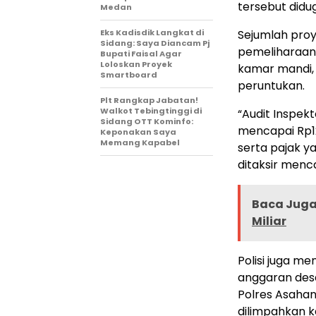
tersebut didu
Medan
Eks Kadisdik Langkat di
Sejumlah pro
Sidang: Saya Diancam Pj
pemeliharaan
Bupati Faisal Agar
Loloskan Proyek
kamar mandi, 
Smartboard
peruntukan.
Plt Rangkap Jabatan!
Walkot Tebingtinggi di
“Audit Inspe
Sidang OTT Kominfo:
mencapai Rp12
Keponakan Saya
Memang Kapabel
serta pajak y
ditaksir menca
Baca Juga 
Miliar
Polisi juga 
anggaran desa
Polres Asaha
dilimpahkan k