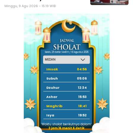
Minggu, 9 Agu 2026 - 15:19 WIB
Senin, 25 Safar 1448 H / 10 Agustus 2026
Imsak
04:56
Subuh
05:06
Dzuhur
12:34
Ashar
15:53
Maghrib
18:41
Isya
19:52
Waktu sholat berikutnya dalam:
2 jam 16 menit 6 detik