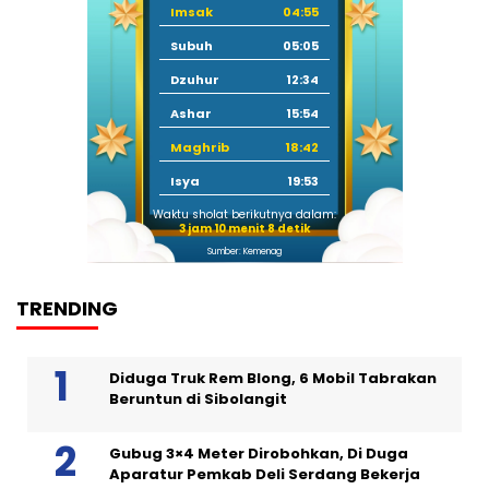
Imsak
04:55
Subuh
05:05
Dzuhur
12:34
Ashar
15:54
Maghrib
18:42
Isya
19:53
Waktu sholat berikutnya dalam:
3 jam 10 menit 7 detik
Sumber: Kemenag
TRENDING
Diduga Truk Rem Blong, 6 Mobil Tabrakan
Beruntun di Sibolangit
Gubug 3×4 Meter Dirobohkan, Di Duga
Aparatur Pemkab Deli Serdang Bekerja