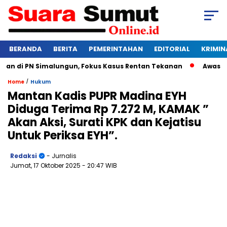
BERANDA
BERITA
PEMERINTAHAN
EDITORIAL
KRIMIN
di PN Simalungun, Fokus Kasus Rentan Tekanan
Awas Bangkru
/
Home
Hukum
Mantan Kadis PUPR Madina EYH
Diduga Terima Rp 7.272 M, KAMAK ”
Akan Aksi, Surati KPK dan Kejatisu
Untuk Periksa EYH”.
Redaksi
- Jurnalis
Jumat, 17 Oktober 2025
- 20:47 WIB