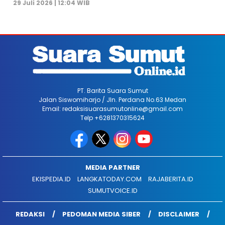
29 Juli 2026 | 12:04 WIB
PT. Barita Suara Sumut
Jalan Siswomiharjo / Jln. Perdana No.63 Medan
Email: redaksisuarasumutonline@gmail.com
Telp +6281370315624
MEDIA PARTNER
EKISPEDIA.ID
LANGKATODAY.COM
RAJABERITA.ID
SUMUTVOICE.ID
REDAKSI
PEDOMAN MEDIA SIBER
DISCLAIMER