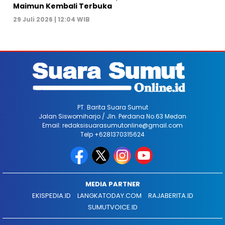
Maimun Kembali Terbuka
29 Juli 2026 | 12:04 WIB
PT. Barita Suara Sumut
Jalan Siswomiharjo / Jln. Perdana No.63 Medan
Email: redaksisuarasumutonline@gmail.com
Telp +6281370315624
MEDIA PARTNER
EKISPEDIA.ID
LANGKATODAY.COM
RAJABERITA.ID
SUMUTVOICE.ID