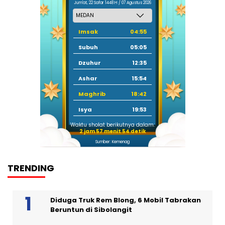
Jum'at, 22 Safar 1448 H / 07 Agustus 2026
Imsak
04:55
Subuh
05:05
Dzuhur
12:35
Ashar
15:54
Maghrib
18:42
Isya
19:53
Waktu sholat berikutnya dalam:
2 jam 57 menit 53 detik
Sumber: Kemenag
TRENDING
Diduga Truk Rem Blong, 6 Mobil Tabrakan
Beruntun di Sibolangit