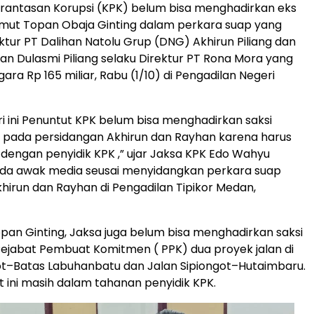
rantasan Korupsi (KPK) belum bisa menghadirkan eks
umut Topan Obaja Ginting dalam perkara suap yang
ktur PT Dalihan Natolu Grup (DNG) Akhirun Piliang dan
n Dulasmi Piliang selaku Direktur PT Rona Mora yang
ra Rp 165 miliar, Rabu (1/10) di Pengadilan Negeri
ri ini Penuntut KPK belum bisa menghadirkan saksi
 pada persidangan Akhirun dan Rayhan karena harus
 dengan penyidik KPK ,” ujar Jaksa KPK Edo Wahyu
ada awak media seusai menyidangkan perkara suap
hirun dan Rayhan di Pengadilan Tipikor Medan,
Topan Ginting, Jaksa juga belum bisa menghadirkan saksi
 Pejabat Pembuat Komitmen ( PPK) dua proyek jalan di
ot–Batas Labuhanbatu dan Jalan Sipiongot–Hutaimbaru.
 ini masih dalam tahanan penyidik KPK.