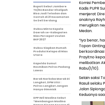
Komisi Pembe
Bupati Sebut Jambore
Kadis PUPR S
TK/RA Bandar Khalipah
menjerat Dire
Bisa Jadi Teladan dan
Contoh di 21 Kecamatan
anaknya Rayha
Se Deli Serdang
merugikan nega
Gubsu Minta Kepala
Medan.
Daerah se-Kabupaten
Nias Percepat Usulan
BKP 2027
“Iya benar, ha
Topan Ginting
Gubsu Siapkan Rumah
berkoordinasi
Produksi Kelapa di Nias
Utara
Prayitno kep
melibatkan Ak
Kapolda Sumut
Resmikan Polres Padang
Rabu(1/10).
Lawas
Selain saksi 
Barak Narkoba Marak Di
Langkat, DPM USU :
Rasuli selaku
Polres Langkat Jangan
Jalan Sipiong
Hanya Gimmick
Keduanya saat
DPP IM3 Madina Sebut
“Membangun Madina
Hanya Slogan Kosong di