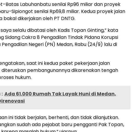
ot–Batas Labuhanbatu senilai Rp96 miliar dan proyek
ru–Sipiongot senilai Rp69,8 miliar. Kedua proyek jalan
a bakal dikerjakan oleh PT DNTG.
aya selalu dibatasi oleh Kadis Topan Ginting,” kata
ng Sidang Cakra 8 Pengadilan Tindak Pidana Korupsi
a Pengadilan Negeri (PN) Medan, Rabu (24/9) lalu di
ngatakan, saat ini kedua paket pekerjaan jalan
ak diteruskan pembangunannya dikarenakan tengah
roses hukum.
:
Ada 61.000 Rumah Tak Layak Huni di Medan,
Direnovasi
an ini tidak berjalan, berhenti, dan tidak dilanjutkan.
angkan sudah ada pejabat baru pengganti Pak Topan,
a karena masalah hukum,” ujarnya.