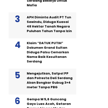
Serdang Bekerja Untuk
Mafia
APH Diminta Audit PT Tun
Sewindu, Diduga Kuasai
48 Hektar Tanah Negara
Puluhan Tahun Tanpa Izin
Klaim “DATUK PUTIH”
Dokumen Grand Sultan
Diduga Palsu Cemarkan
Nama Baik Kesultanan
Serdang
Mengejutkan, Satpol PP
dan Polresta Deli Serdang
Akan Bongkar Gubug 3×4
meter Tanpa PBG
Gempa M 5,6 Guncang
Gayo Lues Aceh, Getaran