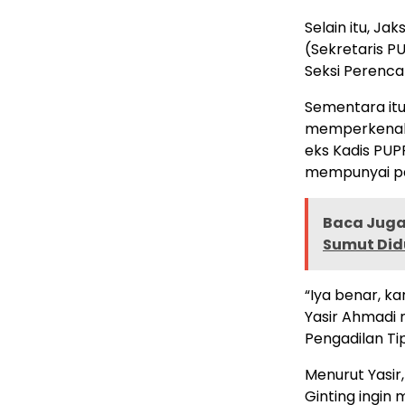
Selain itu, J
(Sekretaris P
Seksi Perenc
Sementara itu
memperkenalk
eks Kadis PUP
mempunyai pa
Baca Juga 
Sumut Didu
“Iya benar, ka
Yasir Ahmadi 
Pengadilan Ti
Menurut Yasi
Ginting ingin