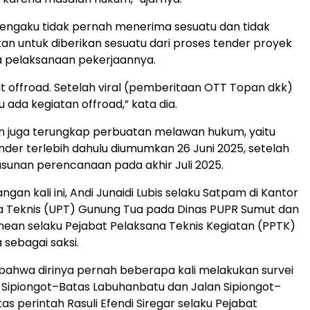
engaku tidak pernah menerima sesuatu dan tidak
ikan untuk diberikan sesuatu dari proses tender proyek
gga pelaksanaan pekerjaannya.
kut offroad. Setelah viral (pemberitaan OTT Topan dkk)
 ada kegiatan offroad,” kata dia.
n juga terungkap perbuatan melawan hukum, yaitu
er terlebih dahulu diumumkan 26 Juni 2025, setelah
usunan perencanaan pada akhir Juli 2025.
gan kali ini, Andi Junaidi Lubis selaku Satpam di Kantor
a Teknis (UPT) Gunung Tua pada Dinas PUPR Sumut dan
ean selaku Pejabat Pelaksana Teknis Kegiatan (PPTK)
a sebagai saksi.
 bahwa dirinya pernah beberapa kali melakukan survei
an Sipiongot–Batas Labuhanbatu dan Jalan Sipiongot–
s perintah Rasuli Efendi Siregar selaku Pejabat