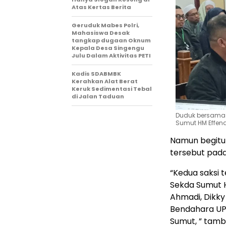
Atas Kertas Berita
Geruduk Mabes Polri,
Mahasiswa Desak
tangkap dugaan Oknum
Kepala Desa Singengu
Julu Dalam Aktivitas PETI
Kadis SDABMBK
Kerahkan Alat Berat
Keruk Sedimentasi Tebal
di Jalan Taduan
Duduk bersama b
Sumut HM Effend
Namun begitu
tersebut pada
“Kedua saksi 
Sekda Sumut H
Ahmadi, Dikky
Bendahara UPT
Sumut, ” tam