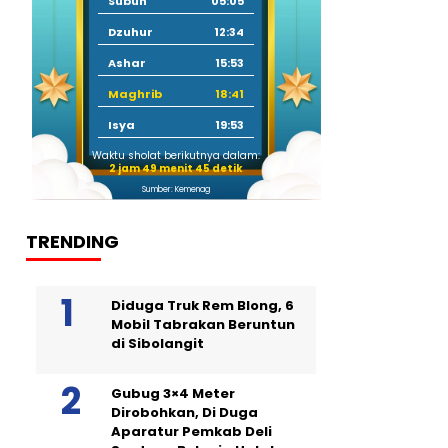
Subuh
05:05
Dzuhur
12:34
Ashar
15:53
Maghrib
18:41
Isya
19:53
Waktu sholat berikutnya dalam:
2 jam 49 menit 44 detik
Sumber: Kemenag
TRENDING
Diduga Truk Rem Blong, 6
Mobil Tabrakan Beruntun
di Sibolangit
Gubug 3×4 Meter
Dirobohkan, Di Duga
Aparatur Pemkab Deli