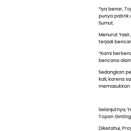
“Iya benar, T
punya pabrik a
Sumut.
Menurut Yasir
terjadi benca
“Kami berkena
bencana alam d
Sedangkan pe
kali, karena sa
memasukkan a
Selanjutnya, 
Topan Ginting
Diketahui, Pr