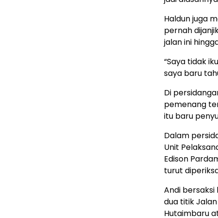
Haldun juga m
pernah dijanj
jalan ini hin
“Saya tidak i
saya baru tahu
Di persidanga
pemenang tend
itu baru peny
Dalam persidan
Unit Pelaksan
Edison Pardam
turut diperiks
Andi bersaksi
dua titik Jal
Hutaimbaru ata