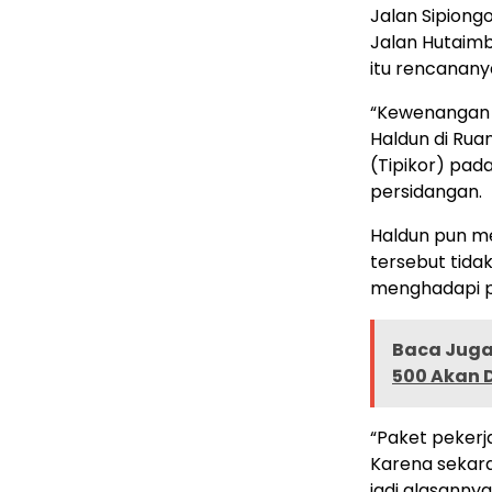
Jalan Sipiong
Jalan Hutaimba
itu rencanany
“Kewenangan s
Haldun di Rua
(Tipikor) pad
persidangan.
Haldun pun me
tersebut tid
menghadapi p
Baca Juga 
500 Akan 
“Paket pekerja
Karena sekar
jadi alasanny