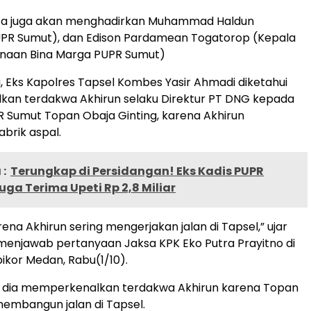
aksa juga akan menghadirkan Muhammad Haldun
UPR Sumut), dan Edison Pardamean Togatorop (Kepala
anaan Bina Marga PUPR Sumut)
, Eks Kapolres Tapsel Kombes Yasir Ahmadi diketahui
an terdakwa Akhirun selaku Direktur PT DNG kepada
R Sumut Topan Obaja Ginting, karena Akhirun
brik aspal.
:
Terungkap di Persidangan! Eks Kadis PUPR
ga Terima Upeti Rp 2,8 Miliar
rena Akhirun sering mengerjakan jalan di Tapsel,” ujar
menjawab pertanyaan Jaksa KPK Eko Putra Prayitno di
pikor Medan, Rabu(1/10).
r, dia memperkenalkan terdakwa Akhirun karena Topan
 membangun jalan di Tapsel.