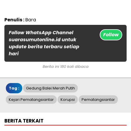
Penulis :
Bara
Follow WhatsApp Channel
Follow
suarasumutonline.id untuk
update berita terbaru setiap
hari
Berita ini 180 kali dibaca
Tag :
Gedung Balei Merah Putih
Kejari Pematangsiantar
Korupsi
Pematangsiantar
BERITA TERKAIT