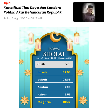
Opini
Konstitusi Tipu Daya dan Sandera
Politik: Akar Kehancuran Republik
Rabu, 5 Agu 2026 - 08:17 WIB
Kamis, 21 Safar 1448 H / 06 Agustus 2026
Imsak
04:55
Subuh
05:05
Dzuhur
12:35
Ashar
15:55
Maghrib
18:42