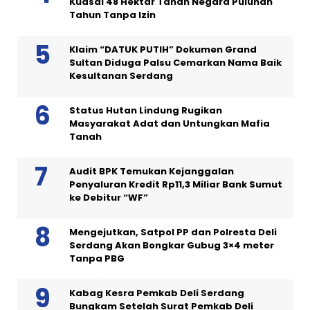
Kuasai 48 Hektar Tanah Negara Puluhan
Tahun Tanpa Izin
Klaim “DATUK PUTIH” Dokumen Grand
Sultan Diduga Palsu Cemarkan Nama Baik
Kesultanan Serdang
Status Hutan Lindung Rugikan
Masyarakat Adat dan Untungkan Mafia
Tanah
Audit BPK Temukan Kejanggalan
Penyaluran Kredit Rp11,3 Miliar Bank Sumut
ke Debitur “WF”
Mengejutkan, Satpol PP dan Polresta Deli
Serdang Akan Bongkar Gubug 3×4 meter
Tanpa PBG
Kabag Kesra Pemkab Deli Serdang
Bungkam Setelah Surat Pemkab Deli