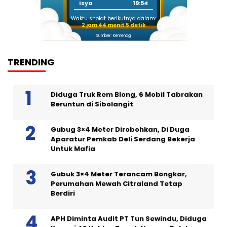
Isya
19:54
Waktu sholat berikutnya dalam:
2 jam 44 menit 4 detik
Sumber: Kemenag
TRENDING
Diduga Truk Rem Blong, 6 Mobil Tabrakan
Beruntun di Sibolangit
Gubug 3×4 Meter Dirobohkan, Di Duga
Aparatur Pemkab Deli Serdang Bekerja
Untuk Mafia
Gubuk 3×4 Meter Terancam Bongkar,
Perumahan Mewah Citraland Tetap
Berdiri
APH Diminta Audit PT Tun Sewindu, Diduga