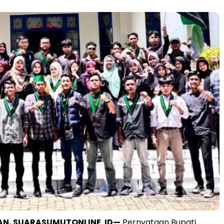
N, SUARASUMUTONLINE. ID—
Pernyataan Bupati