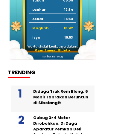
Subuh
05:05
Dzuhur
12:34
Ashar
15:54
Maghrib
18:42
Isya
19:53
Waktu sholat berikutnya dalam:
0 jam 1 menit 17 detik
Sumber: Kemenag
TRENDING
Diduga Truk Rem Blong, 6
Mobil Tabrakan Beruntun
di Sibolangit
Gubug 3×4 Meter
Dirobohkan, Di Duga
Aparatur Pemkab Deli