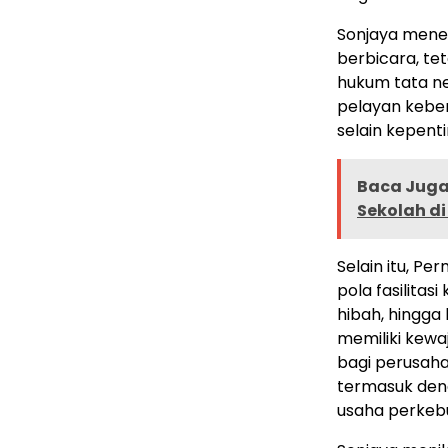
Sonjaya meneg
berbicara, tet
hukum tata ne
pelayan keben
selain kepenti
Baca Juga 
Sekolah d
Selain itu, P
pola fasilitasi
hibah, hingga
memiliki kew
bagi perusah
termasuk dend
usaha perkeb