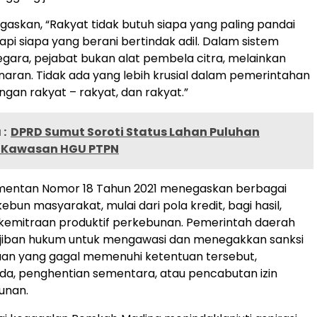
askan, “Rakyat tidak butuh siapa yang paling pandai
api siapa yang berani bertindak adil. Dalam sistem
gara, pejabat bukan alat pembela citra, melainkan
aran. Tidak ada yang lebih krusial dalam pemerintahan
ngan rakyat – rakyat, dan rakyat.”
:
DPRD Sumut Soroti Status Lahan Puluhan
i Kawasan HGU PTPN
ermentan Nomor 18 Tahun 2021 menegaskan berbagai
 kebun masyarakat, mulai dari pola kredit, bagi hasil,
 kemitraan produktif perkebunan. Pemerintah daerah
ajiban hukum untuk mengawasi dan menegakkan sanksi
aan yang gagal memenuhi ketentuan tersebut,
a, penghentian sementara, atau pencabutan izin
unan.