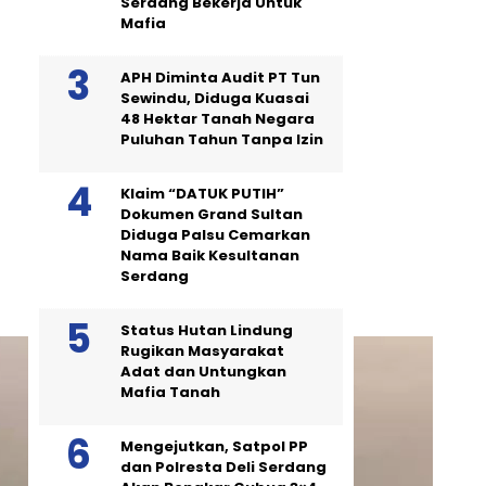
Serdang Bekerja Untuk
Mafia
APH Diminta Audit PT Tun
Sewindu, Diduga Kuasai
48 Hektar Tanah Negara
Puluhan Tahun Tanpa Izin
Klaim “DATUK PUTIH”
Dokumen Grand Sultan
Diduga Palsu Cemarkan
Nama Baik Kesultanan
Serdang
Status Hutan Lindung
Rugikan Masyarakat
Adat dan Untungkan
Mafia Tanah
Mengejutkan, Satpol PP
dan Polresta Deli Serdang