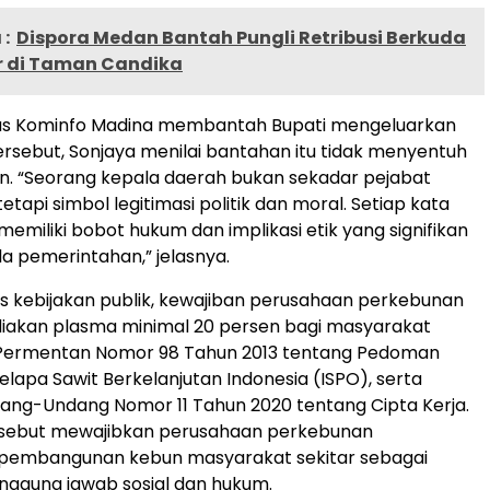
:
Dispora Medan Bantah Pungli Retribusi Berkuda
r di Taman Candika
as Kominfo Madina membantah Bupati mengeluarkan
rsebut, Sonjaya menilai bantahan itu tidak menyentuh
n. “Seorang kepala daerah bukan sekadar pejabat
 tetapi simbol legitimasi politik dan moral. Setiap kata
emiliki bobot hukum dan implikasi etik yang signifikan
la pemerintahan,” jelasnya.
 kebijakan publik, kewajiban perusahaan perkebunan
iakan plasma minimal 20 persen bagi masyarakat
 Permentan Nomor 98 Tahun 2013 tentang Pedoman
lapa Sawit Berkelanjutan Indonesia (ISPO), serta
ang-Undang Nomor 11 Tahun 2020 tentang Cipta Kerja.
rsebut mewajibkan perusahaan perkebunan
i pembangunan kebun masyarakat sekitar sebagai
anggung jawab sosial dan hukum.