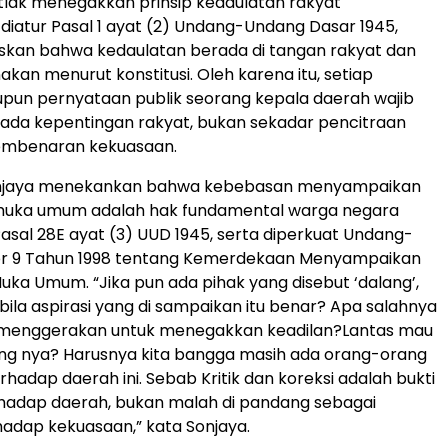
lak menegakkan prinsip kedaulatan rakyat
iatur Pasal 1 ayat (2) Undang-Undang Dasar 1945,
kan bahwa kedaulatan berada di tangan rakyat dan
akan menurut konstitusi. Oleh karena itu, setiap
pun pernyataan publik seorang kepala daerah wajib
pada kepentingan rakyat, bukan sekadar pencitraan
pembenaran kekuasaan.
Sonjaya menekankan bahwa kebebasan menyampaikan
muka umum adalah hak fundamental warga negara
Pasal 28E ayat (3) UUD 1945, serta diperkuat Undang-
 9 Tahun 1998 tentang Kemerdekaan Menyampaikan
uka Umum. “Jika pun ada pihak yang disebut ‘dalang’,
bila aspirasi yang di sampaikan itu benar? Apa salahnya
g menggerakan untuk menegakkan keadilan?Lantas mau
ang nya? Harusnya kita bangga masih ada orang-orang
rhadap daerah ini. Sebab Kritik dan koreksi adalah bukti
rhadap daerah, bukan malah di pandang sebagai
adap kekuasaan,” kata Sonjaya.