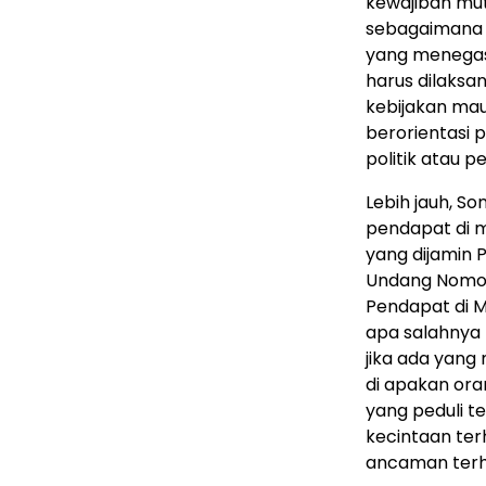
kewajiban mut
sebagaimana d
yang menegas
harus dilaksan
kebijakan mau
berorientasi 
politik atau 
Lebih jauh, 
pendapat di 
yang dijamin 
Undang Nomor
Pendapat di M
apa salahnya 
jika ada yan
di apakan or
yang peduli te
kecintaan te
ancaman terh