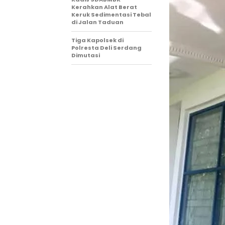
Kerahkan Alat Berat
Keruk Sedimentasi Tebal
di Jalan Taduan
Tiga Kapolsek di
Polresta Deli Serdang
Dimutasi