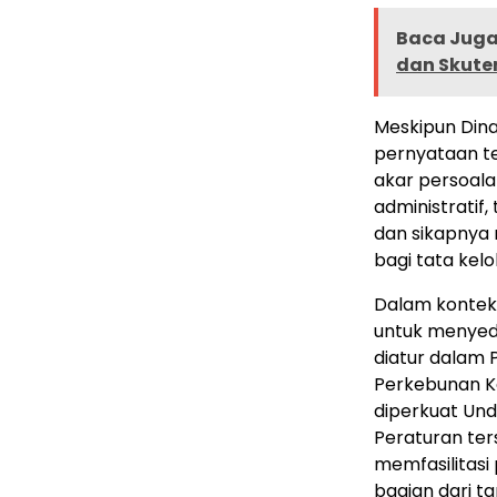
Baca Juga 
dan Skute
Meskipun Din
pernyataan te
akar persoala
administratif,
dan sikapnya m
bagi tata kelo
Dalam konteks
untuk menyed
diatur dalam
Perkebunan Ke
diperkuat Und
Peraturan te
memfasilitas
bagian dari t