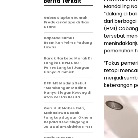
Berita Terkait
Mandailing Nat
“dalang di ba
Gubsu Siapkan Rumah
dari berbaga
Produksi Kelapa di Nias
Utara
(HMI) Cabang 
tersebut men
Kapolda Sumut
menindaklanju
Resmikan Polres Padang
Lawas
pemenuhan hak
Barak Narkoba Marak Di
“Fokus pemeri
Langkat, DPM USU :
Polres Langkat Jangan
tetapi mencar
Hanya Gimmick
menjadi sumbe
DPP IM3 Madina Sebut
keterangan pe
“Membangun Madina
Hanya Slogan Kosong di
Atas Kertas Berita
Geruduk Mabes Polri,
Mahasiswa Desak
tangkap dugaan Oknum
Kepala Desa Singengu
Julu Dalam Aktivitas PETI
Kadis SDABMBK