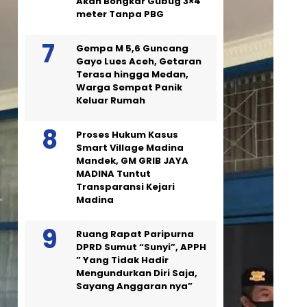
Akan Bongkar Gubug 3×4
meter Tanpa PBG
Gempa M 5,6 Guncang
Gayo Lues Aceh, Getaran
Terasa hingga Medan,
Warga Sempat Panik
Keluar Rumah
Proses Hukum Kasus
Smart Village Madina
Mandek, GM GRIB JAYA
MADINA Tuntut
Transparansi Kejari
Madina
Ruang Rapat Paripurna
DPRD Sumut “Sunyi”, APPH
” Yang Tidak Hadir
Mengundurkan Diri Saja,
Sayang Anggaran nya”