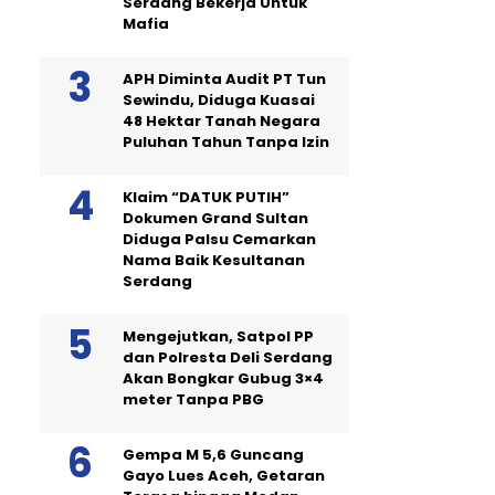
Serdang Bekerja Untuk
Mafia
APH Diminta Audit PT Tun
Sewindu, Diduga Kuasai
48 Hektar Tanah Negara
Puluhan Tahun Tanpa Izin
Klaim “DATUK PUTIH”
Dokumen Grand Sultan
Diduga Palsu Cemarkan
Nama Baik Kesultanan
Serdang
Mengejutkan, Satpol PP
dan Polresta Deli Serdang
Akan Bongkar Gubug 3×4
meter Tanpa PBG
Gempa M 5,6 Guncang
Gayo Lues Aceh, Getaran