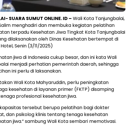
I- SUARA SUMUT ONLINE. ID –
Wali Kota Tanjungbalai,
Salim menghadiri dan membuka kegiatan pelatihan
tan terpadu Kesehatan Jiwa Tingkat Kota Tanjungbalai
ng dilaksanakan oleh Dinas Kesehatan bertempat di
Hotel, Senin (3/11/2025)
tan jiwa di Indonesia cukup besar, dan ini kata Wali
alai menjadi perhatian pemerintah daerah, sehingga
ihan ini perlu di laksanakan.
katakan Wali Kota Mahyaruddin, perlu peningkatan
aga kesehatan di layanan primer (FKTP) disamping
 tenaga profesional kesehatan jiwa.
kapasitas tersebut berupa pelatihan bagi dokter
, dan psikolog klinis tentang tenaga kesehatan
atan jiwa.” sambung Wali Kota sembari memotivasi.