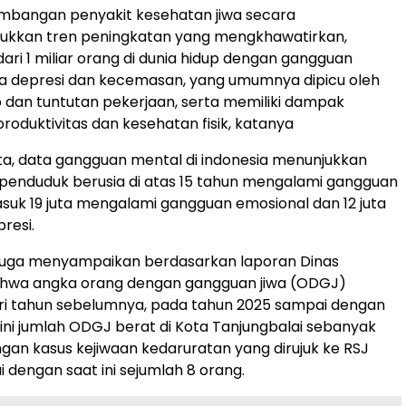
embangan penyakit kesehatan jiwa secara
jukkan tren peningkatan yang mengkhawatirkan,
dari 1 miliar orang di dunia hidup dengan gangguan
a depresi dan kecemasan, yang umumnya dipicu oleh
 dan tuntutan pekerjaan, serta memiliki dampak
roduktivitas dan kesehatan fisik, katanya
ota, data gangguan mental di indonesia menunjukkan
ta penduduk berusia di atas 15 tahun mengalami gangguan
suk 19 juta mengalami gangguan emosional dan 12 juta
resi.
juga menyampaikan berdasarkan laporan Dinas
hwa angka orang dengan gangguan jiwa (ODGJ)
ri tahun sebelumnya, pada tahun 2025 sampai dengan
 ini jumlah ODGJ berat di Kota Tanjungbalai sebanyak
gan kasus kejiwaan kedaruratan yang dirujuk ke RSJ
dengan saat ini sejumlah 8 orang.