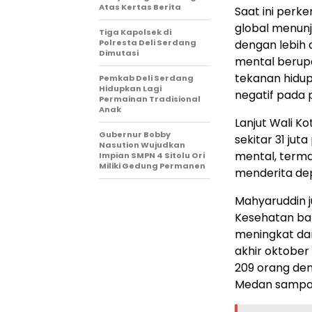
Atas Kertas Berita
Saat ini perk
global menun
Tiga Kapolsek di
Polresta Deli Serdang
dengan lebih 
Dimutasi
mental berup
tekanan hidup
Pemkab Deli Serdang
Hidupkan Lagi
negatif pada p
Permainan Tradisional
Anak
Lanjut Wali K
Gubernur Bobby
sekitar 31 ju
Nasution Wujudkan
mental, terma
Impian SMPN 4 Sitolu Ori
Miliki Gedung Permanen
menderita dep
Mahyaruddin 
Kesehatan ba
meningkat da
akhir oktober
209 orang den
Medan sampai 