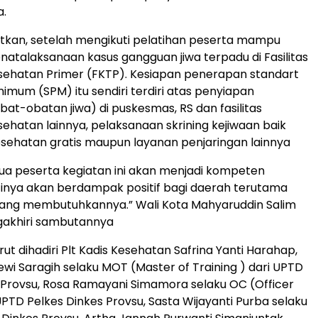
a.
atkan, setelah mengikuti pelatihan peserta mampu
atalaksanaan kasus gangguan jiwa terpadu di Fasilitas
sehatan Primer (FKTP). Kesiapan penerapan standart
imum (SPM) itu sendiri terdiri atas penyiapan
bat-obatan jiwa) di puskesmas, RS dan fasilitas
ehatan lainnya, pelaksanaan skrining kejiwaan baik
esehatan gratis maupun layanan penjaringan lainnya
a peserta kegiatan ini akan menjadi kompeten
inya akan berdampak positif bagi daerah terutama
ang membutuhkannya.” Wali Kota Mahyaruddin Salim
akhiri sambutannya
urut dihadiri Plt Kadis Kesehatan Safrina Yanti Harahap,
ewi Saragih selaku MOT (Master of Training ) dari UPTD
 Provsu, Rosa Ramayani Simamora selaku OC (Officer
UPTD Pelkes Dinkes Provsu, Sasta Wijayanti Purba selaku