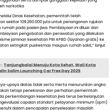
enggunaan serta dampak gangguan kejiwaan yang
leh narkotika
elalui Dinas Kesehatan, pemerintah telah
 sekitar 109.260.000 juta untuk penanganan rujukan
 rumah pada pasien jiwa. Pembiayaan ini diluar dari
mbiayaan pengobatan dan perawatan yang dilakukan
isme jaminan kesehatan PBI APBD (layanan gratis) ke
ehatan setingkat puskesmas maupun rumah sakit,” lanjut
:
Tanjungbalai Menuju Kota Sehat, Wali Kota
in Salim Launching Car Free Day 2025
aya-upaya diatas tidak serta merta menurunkan angka
, akan tetapi penekanan dan perhatian pemerintah
da perkembangan kesehatan jiwa terus berkelanjutan
gevaluasi capaian standart pelayanan minimum (spm)
ipenuhi dalam pencapaian penyelesaian masalah