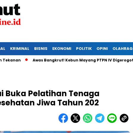
IAL
KRIMINAL
BISNIS
EKONOMI
POLITIK
OPINI
OLAHRAG
an
Awas Bangkrut! Kebun Mayang PTPN IV Digerogoti Malin
i Buka Pelatihan Tenaga
sehatan Jiwa Tahun 202