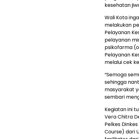
kesehatan jiw
Wali Kota ing
melakukan pen
Pelayanan Ke
pelayanan min
psikofarma (o
Pelayanan Kes
melalui cek k
“Semoga semu
sehingga nant
masyarakat y
sembari meng
Kegiatan ini t
Vera Chitra D
Pelkes Dinkes
Course) dari 