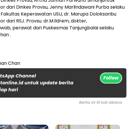
ri Dinkes Provsu, Artha Jannah Purwanti Simanjuntak
ator dari Dinkes Provsu, Jenny Marlindawani Purba selaku
ri Fakultas Keperawatan USU, dr. Marupa Doloksaribu
tor dari RSJ. Provsu. dr.M.Ildrem, dokter,
wab, perawat dari Puskesmas Tanjungbalai selaku
han .
an Chan
atsApp Channel
Follow
online.id untuk update berita
iap hari
Berita ini 16 kali dibaca