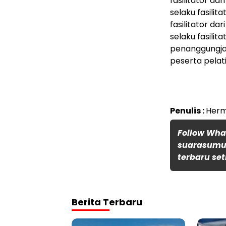
fasilitator da
selaku fasilit
fasilitator da
selaku fasilita
penanggungja
peserta pelati
Penulis :
Herm
Follow Wh
suarasumut
terbaru set
Berita Terbaru