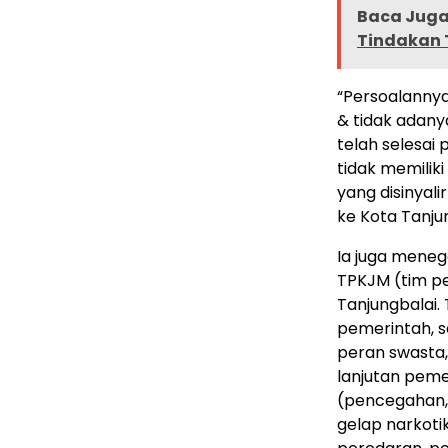
Baca Juga 
Tindakan 
“Persoalanny
& tidak adany
telah selesai
tidak memilik
yang disinyal
ke Kota Tanjun
Ia juga meneg
TPKJM (tim pe
Tanjungbalai
pemerintah, se
peran swasta,
lanjutan pem
(pencegahan,
gelap narkoti