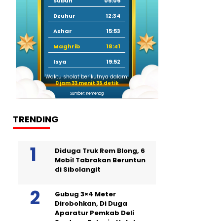
Subuh
05:06
Dzuhur
12:34
Ashar
15:53
Maghrib
18:41
Isya
19:52
Waktu sholat berikutnya dalam:
0 jam 33 menit 34 detik
Sumber: Kemenag
TRENDING
Diduga Truk Rem Blong, 6
Mobil Tabrakan Beruntun
di Sibolangit
Gubug 3×4 Meter
Dirobohkan, Di Duga
Aparatur Pemkab Deli