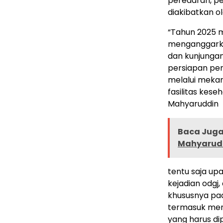
peredaran, p
diakibatkan o
“Tahun 2025 m
menganggarkan
dan kunjungan
persiapan pe
melalui mekan
fasilitas kes
Mahyaruddin
Baca Juga 
Mahyarudd
tentu saja up
kejadian odgj
khususnya pa
termasuk men
yang harus d