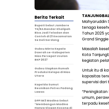
TANJUNGBALA
Berita Terkait
Mahyaruddin 
Bupati Sebut Jambore
tenaga keseha
TK/RA Bandar Khalipah
Tahun 2025 ya
Bisa Jadi Teladan dan
Contoh di 21 Kecamatan
Grand Singgie 
Se Deli Serdang
Masalah keseha
Gubsu Minta Kepala
Daerah se-Kabupaten
Kota Tanjungb
Nias Percepat Usulan
BKP 2027
kegiatan pelat
Gubsu Siapkan Rumah
Untuk itu di 
Produksi Kelapa di Nias
kapasitas ten
Utara
supervisi dari
Kapolda Sumut
Resmikan Polres Padang
“Peningkatan 
Lawas
umum, perawat
DPP IM3 Madina Sebut
terpadu keseh
“Membangun Madina
Hanya Slogan Kosong di