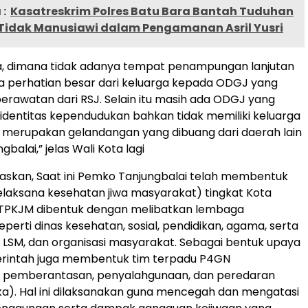
:
Kasatreskrim Polres Batu Bara Bantah Tuduhan
Tidak Manusiawi dalam Pengamanan Asril Yusri
a, dimana tidak adanya tempat penampungan lanjutan
a perhatian besar dari keluarga kepada ODGJ yang
 perawatan dari RSJ. Selain itu masih ada ODGJ yang
i identitas kependudukan bahkan tidak memiliki keluarga
ir merupakan gelandangan yang dibuang dari daerah lain
gbalai,” jelas Wali Kota lagi
askan, Saat ini Pemko Tanjungbalai telah membentuk
laksana kesehatan jiwa masyarakat) tingkat Kota
. TPKJM dibentuk dengan melibatkan lembaga
perti dinas kesehatan, sosial, pendidikan, agama, serta
 LSM, dan organisasi masyarakat. Sebagai bentuk upaya
erintah juga membentuk tim terpadu P4GN
 pemberantasan, penyalahgunaan, dan peredaran
ka). Hal ini dilaksanakan guna mencegah dan mengatasi