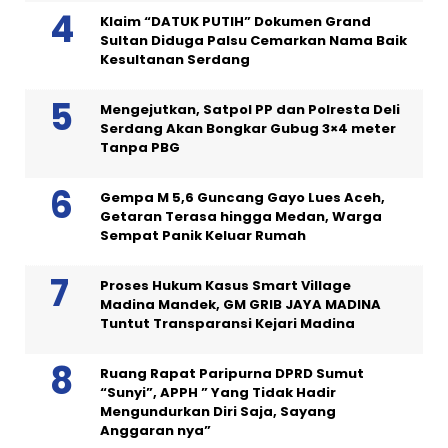
Klaim “DATUK PUTIH” Dokumen Grand
Sultan Diduga Palsu Cemarkan Nama Baik
Kesultanan Serdang
Mengejutkan, Satpol PP dan Polresta Deli
Serdang Akan Bongkar Gubug 3×4 meter
Tanpa PBG
Gempa M 5,6 Guncang Gayo Lues Aceh,
Getaran Terasa hingga Medan, Warga
Sempat Panik Keluar Rumah
Proses Hukum Kasus Smart Village
Madina Mandek, GM GRIB JAYA MADINA
Tuntut Transparansi Kejari Madina
Ruang Rapat Paripurna DPRD Sumut
“Sunyi”, APPH ” Yang Tidak Hadir
Mengundurkan Diri Saja, Sayang
Anggaran nya”