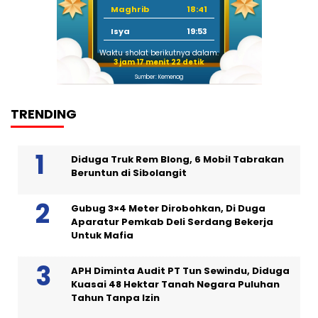
Maghrib
18:41
Isya
19:53
Waktu sholat berikutnya dalam:
3 jam 17 menit 21 detik
Sumber: Kemenag
TRENDING
Diduga Truk Rem Blong, 6 Mobil Tabrakan
Beruntun di Sibolangit
Gubug 3×4 Meter Dirobohkan, Di Duga
Aparatur Pemkab Deli Serdang Bekerja
Untuk Mafia
APH Diminta Audit PT Tun Sewindu, Diduga
Kuasai 48 Hektar Tanah Negara Puluhan
Tahun Tanpa Izin