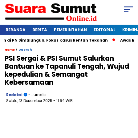
BERANDA
BERITA
PEMERINTAHAN
EDITORIAL
KRIMIN
di PN Simalungun, Fokus Kasus Rentan Tekanan
Awas Bangkru
/
Home
Daerah
PSI Sergai & PSI Sumut Salurkan
Bantuan ke Tapanuli Tengah, Wujud
kepedulian & Semangat
Kebersamaan
Redaksi
- Jurnalis
Sabtu, 13 Desember 2025
- 11:54 WIB