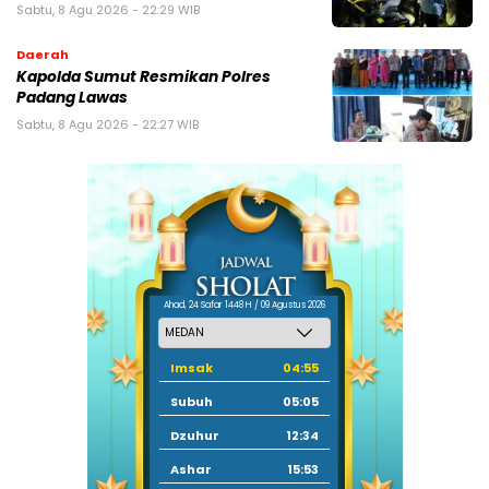
Sabtu, 8 Agu 2026 - 22:29 WIB
Daerah
Kapolda Sumut Resmikan Polres
Padang Lawas
Sabtu, 8 Agu 2026 - 22:27 WIB
Ahad, 24 Safar 1448 H / 09 Agustus 2026
Imsak
04:55
Subuh
05:05
Dzuhur
12:34
Ashar
15:53