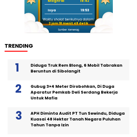
Maghrib
18:42
Isya
19:53
Waktu sholat berikutnya dalam:
2 jam 18 menit 48 detik
Sumber: Kemenag
TRENDING
Diduga Truk Rem Blong, 6 Mobil Tabrakan
Beruntun di Sibolangit
Gubug 3×4 Meter Dirobohkan, Di Duga
Aparatur Pemkab Deli Serdang Bekerja
Untuk Mafia
APH Diminta Audit PT Tun Sewindu, Diduga
Kuasai 48 Hektar Tanah Negara Puluhan
Tahun Tanpa Izin