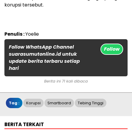
korupsi tersebut.
Penulis :
Yoelie
Follow WhatsApp Channel
Follow
suarasumutonline.id untuk
update berita terbaru setiap
hari
Berita ini 71 kali dibaca
Tag :
Korupsi
Smartboard
Tebing Tinggi
BERITA TERKAIT