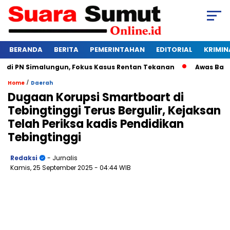
BERANDA
BERITA
PEMERINTAHAN
EDITORIAL
KRIMIN
 PN Simalungun, Fokus Kasus Rentan Tekanan
Awas Bangkrut
/
Home
Daerah
Dugaan Korupsi Smartboart di
Tebingtinggi Terus Bergulir, Kejaksan
Telah Periksa kadis Pendidikan
Tebingtinggi
Redaksi
- Jurnalis
Kamis, 25 September 2025
- 04:44 WIB