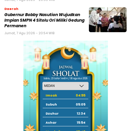
Daerah
Gubernur Bobby Nasution Wujudkan
Impian SMPN 4 Sitolu Ori Miliki Gedung
Permanen
Jumat, 7 Agu 2026 - 20:54 WIB
Sabtu, 23 Safar 1448 H / 08 Agustus 2026
Imsak
04:55
Subuh
05:05
Dzuhur
12:34
Ashar
15:54