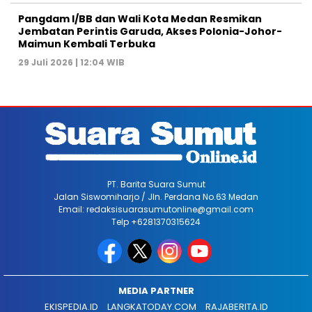
Pangdam I/BB dan Wali Kota Medan Resmikan
Jembatan Perintis Garuda, Akses Polonia-Johor-
Maimun Kembali Terbuka
29 Juli 2026 | 12:04 WIB
PT. Barita Suara Sumut
Jalan Siswomiharjo / Jln. Perdana No.63 Medan
Email: redaksisuarasumutonline@gmail.com
Telp +6281370315624
MEDIA PARTNER
EKISPEDIA.ID
LANGKATODAY.COM
RAJABERITA.ID