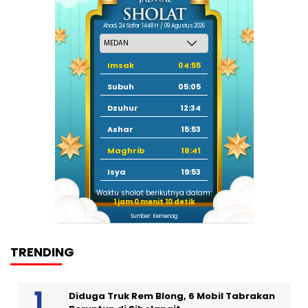
Ahad, 24 Safar 1448 H / 09 Agustus 2026
Imsak
04:55
Subuh
05:05
Dzuhur
12:34
Ashar
15:53
Maghrib
18:41
Isya
19:53
Waktu sholat berikutnya dalam:
1 jam 0 menit 9 detik
Sumber: Kemenag
TRENDING
Diduga Truk Rem Blong, 6 Mobil Tabrakan