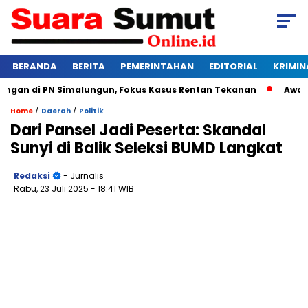
BERANDA
BERITA
PEMERINTAHAN
EDITORIAL
KRIMIN
an di PN Simalungun, Fokus Kasus Rentan Tekanan
Awas Bang
/
/
Home
Daerah
Politik
Dari Pansel Jadi Peserta: Skandal
Sunyi di Balik Seleksi BUMD Langkat
Redaksi
- Jurnalis
Rabu, 23 Juli 2025
- 18:41 WIB